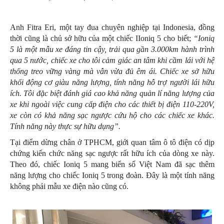
Anh Fitra Eri, một tay đua chuyên nghiệp tại Indonesia, đồng
thời cũng là chủ sở hữu của một chiếc IIoniq 5 cho biết;
“Ioniq
5 là một mẫu xe đáng tin cậy, trải qua gần 3.000km hành trình
qua 5 nước, chiếc xe cho tôi cảm giác an tâm khi cầm lái với hệ
thống treo vững vàng mà vẫn vừa đủ êm ái. Chiếc xe sở hữu
khối động cơ giàu năng lượng, tính năng hỗ trợ người lái hữu
ích. Tôi đặc biệt đánh giá cao khả năng quản lí năng lượng của
xe khi ngoài việc cung cấp điện cho các thiết bị điện 110-220V,
xe còn có khả năng sạc ngược cứu hộ cho các chiếc xe khác.
Tính năng này thực sự hữu dụng”.
Tại điểm dừng chân ở TPHCM, giới quan tâm ô tô điện có dịp
chứng kiến chức năng sạc ngược rất hữu ích của dòng xe này.
Theo đó, chiếc Ioniq 5 mang biển số Việt Nam đã sạc thêm
năng lượng cho chiếc Ioniq 5 trong đoàn. Đây là một tính năng
không phải mẫu xe điện nào cũng có.