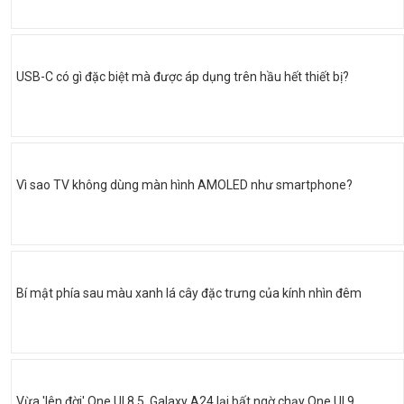
USB-C có gì đặc biệt mà được áp dụng trên hầu hết thiết bị?
Vì sao TV không dùng màn hình AMOLED như smartphone?
Bí mật phía sau màu xanh lá cây đặc trưng của kính nhìn đêm
Vừa 'lên đời' One UI 8.5, Galaxy A24 lại bất ngờ chạy One UI 9