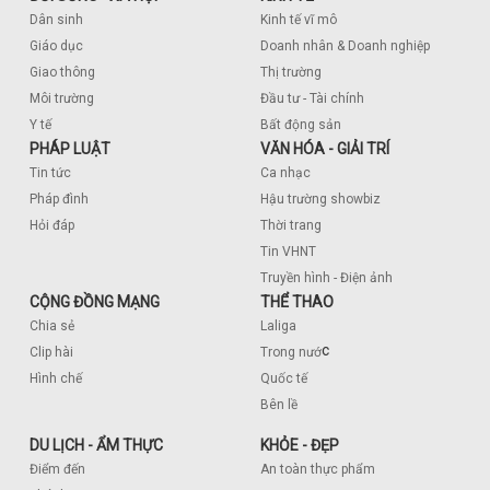
Dân sinh
Kinh tế vĩ mô
Giáo dục
Doanh nhân & Doanh nghiệp
Giao thông
Thị trường
Môi trường
Đầu tư - Tài chính
Y tế
Bất động sản
PHÁP LUẬT
VĂN HÓA - GIẢI TRÍ
Tin tức
Ca nhạc
Pháp đình
Hậu trường showbiz
Hỏi đáp
Thời trang
Tin VHNT
Truyền hình - Điện ảnh
CỘNG ĐỒNG MẠNG
THỂ THAO
Chia sẻ
Laliga
c
Clip hài
Trong nướ
Hình chế
Quốc tế
Bên lề
DU LỊCH - ẨM THỰC
KHỎE - ĐẸP
Điểm đến
An toàn thực phẩm