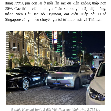
dung lượng pin còn lại ở mỗi lần sạc dự kiến không thấp hơn
20%. Các thành viên tham gia đoàn xe bao gồm đại diện hãng,
thành viên Câu lạc bộ Hyundai, đại diện Hiệp hội Ô tô
Singapore cùng nhiều chuyên gia tới từ Indonesia và Thái Lan.
5 chiếc Hyundai Ioniq 5 đến Việt Nam sau hành trình 2.751 km