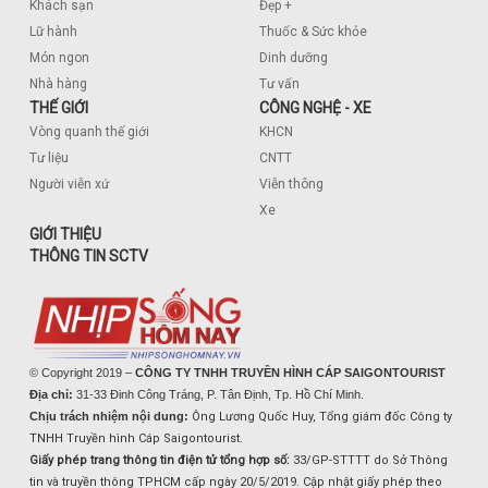
Khách sạn
Đẹp +
Lữ hành
Thuốc & Sức khỏe
Món ngon
Dinh dưỡng
Nhà hàng
Tư vấn
THẾ GIỚI
CÔNG NGHỆ - XE
Vòng quanh thế giới
KHCN
Tư liệu
CNTT
Người viễn xứ
Viễn thông
Xe
GIỚI THIỆU
THÔNG TIN SCTV
© Copyright 2019 –
CÔNG TY TNHH TRUYỀN HÌNH CÁP SAIGONTOURIST
Địa chỉ:
31-33 Đinh Công Tráng, P. Tân Định, Tp. Hồ Chí Minh.
Chịu trách nhiệm nội dung:
Ông Lương Quốc Huy, Tổng giám đốc Công ty
TNHH Truyền hình Cáp Saigontourist.
Giấy phép trang thông tin điện tử tổng hợp số:
33/GP-STTTT do Sở Thông
tin và truyền thông TPHCM cấp ngày 20/5/2019. Cập nhật giấy phép theo