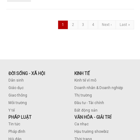
1
2
3
4
Next ›
Last »
ĐỜI SỐNG - XÃ HỘI
KINH TẾ
Dân sinh
Kinh tế vĩ mô
Giáo dục
Doanh nhân & Doanh nghiệp
Giao thông
Thị trường
Môi trường
Đầu tư - Tài chính
Y tế
Bất động sản
PHÁP LUẬT
VĂN HÓA - GIẢI TRÍ
Tin tức
Ca nhạc
Pháp đình
Hậu trường showbiz
Hỏi đáp
Thời trang