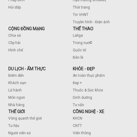
Pháp đình
Hậu trường showbiz
Hỏi đáp
Thời trang
Tin VHNT
Truyền hình - Điện ảnh
CỘNG ĐỒNG MẠNG
THỂ THAO
Chia sẻ
Laliga
c
Clip hài
Trong nướ
Hình chế
Quốc tế
Bên lề
DU LỊCH - ẨM THỰC
KHỎE - ĐẸP
Điểm đến
An toàn thực phẩm
Khách sạn
Đẹp +
Lữ hành
Thuốc & Sức khỏe
Món ngon
Dinh dưỡng
Nhà hàng
Tư vấn
THẾ GIỚI
CÔNG NGHỆ - XE
Vòng quanh thế giới
KHCN
Tư liệu
CNTT
Người viễn xứ
Viễn thông