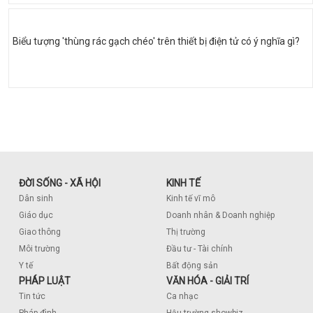
Biểu tượng 'thùng rác gạch chéo' trên thiết bị điện tử có ý nghĩa gì?
ĐỜI SỐNG - XÃ HỘI
KINH TẾ
Dân sinh
Kinh tế vĩ mô
Giáo dục
Doanh nhân & Doanh nghiệp
Giao thông
Thị trường
Môi trường
Đầu tư - Tài chính
Y tế
Bất động sản
PHÁP LUẬT
VĂN HÓA - GIẢI TRÍ
Tin tức
Ca nhạc