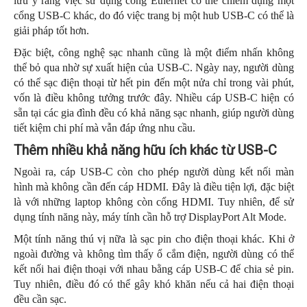
lưu ý rằng việc sử dụng cổng Ethernet có thể chiếm dụng một
cổng USB-C khác, do đó việc trang bị một hub USB-C có thể là
giải pháp tốt hơn.
Đặc biệt, công nghệ sạc nhanh cũng là một điểm nhấn không
thể bỏ qua nhờ sự xuất hiện của USB-C. Ngày nay, người dùng
có thể sạc điện thoại từ hết pin đến một nửa chỉ trong vài phút,
vốn là điều không tưởng trước đây. Nhiều cáp USB-C hiện có
sẵn tại các gia đình đều có khả năng sạc nhanh, giúp người dùng
tiết kiệm chi phí mà vẫn đáp ứng nhu cầu.
Thêm nhiều khả năng hữu ích khác từ USB-C
Ngoài ra, cáp USB-C còn cho phép người dùng kết nối màn
hình mà không cần đến cáp HDMI. Đây là điều tiện lợi, đặc biệt
là với những laptop không còn cổng HDMI. Tuy nhiên, để sử
dụng tính năng này, máy tính cần hỗ trợ DisplayPort Alt Mode.
Một tính năng thú vị nữa là sạc pin cho điện thoại khác. Khi ở
ngoài đường và không tìm thấy ổ cắm điện, người dùng có thể
kết nối hai điện thoại với nhau bằng cáp USB-C để chia sẻ pin.
Tuy nhiên, điều đó có thể gây khó khăn nếu cả hai điện thoại
đều cần sạc.