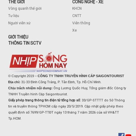
THẾ GIỚI
CÔNG NGHỆ - XE
Vòng quanh thế giới
KHCN
Tư liệu
CNTT
Người viễn xứ
Viễn thông
Xe
GIỚI THIỆU
THÔNG TIN SCTV
© Copyright 2019 –
CÔNG TY TNHH TRUYỀN HÌNH CÁP SAIGONTOURIST
Địa chỉ:
31-33 Đinh Công Tráng, P. Tân Định, Tp. Hồ Chí Minh.
Chịu trách nhiệm nội dung:
Ông Lương Quốc Huy, Tổng giám đốc Công ty
TNHH Truyền hình Cáp Saigontourist.
Giấy phép trang thông tin điện tử tổng hợp số:
33/GP-STTTT do Sở Thông
tin và truyền thông TPHCM cấp ngày 20/5/2019. Cập nhật giấy phép theo
quyết định số 7699/GP-TTĐT ngày 13 tháng 7 năm 2026 của sở VH&TT
Tp.HCM.