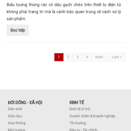
Biểu tượng thùng rác có dấu gạch chéo trên thiết bị điện tử
không phải trang trí mà là cảnh báo quan trọng về cách xử lý
sản phẩm.
Đọc tiếp
1
2
3
4
Next ›
Last »
ĐỜI SỐNG - XÃ HỘI
KINH TẾ
Dân sinh
Kinh tế vĩ mô
Giáo dục
Doanh nhân & Doanh nghiệp
Giao thông
Thị trường
Môi trường
Đầu tư - Tài chính