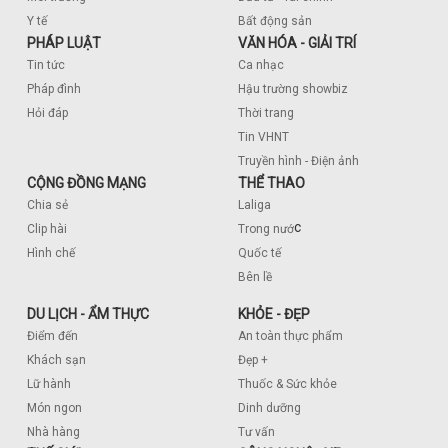
Y tế
Bất động sản
PHÁP LUẬT
VĂN HÓA - GIẢI TRÍ
Tin tức
Ca nhạc
Pháp đình
Hậu trường showbiz
Hỏi đáp
Thời trang
Tin VHNT
Truyền hình - Điện ảnh
CỘNG ĐỒNG MẠNG
THỂ THAO
Chia sẻ
Laliga
c
Clip hài
Trong nướ
Hình chế
Quốc tế
Bên lề
DU LỊCH - ẨM THỰC
KHỎE - ĐẸP
Điểm đến
An toàn thực phẩm
Khách sạn
Đẹp +
Lữ hành
Thuốc & Sức khỏe
Món ngon
Dinh dưỡng
Nhà hàng
Tư vấn