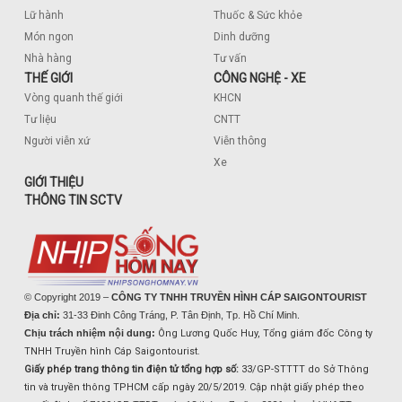
Lữ hành
Thuốc & Sức khỏe
Món ngon
Dinh dưỡng
Nhà hàng
Tư vấn
THẾ GIỚI
CÔNG NGHỆ - XE
Vòng quanh thế giới
KHCN
Tư liệu
CNTT
Người viễn xứ
Viễn thông
Xe
GIỚI THIỆU
THÔNG TIN SCTV
© Copyright 2019 –
CÔNG TY TNHH TRUYỀN HÌNH CÁP SAIGONTOURIST
Địa chỉ:
31-33 Đinh Công Tráng, P. Tân Định, Tp. Hồ Chí Minh.
Chịu trách nhiệm nội dung:
Ông Lương Quốc Huy, Tổng giám đốc Công ty
TNHH Truyền hình Cáp Saigontourist.
Giấy phép trang thông tin điện tử tổng hợp số:
33/GP-STTTT do Sở Thông
tin và truyền thông TPHCM cấp ngày 20/5/2019. Cập nhật giấy phép theo