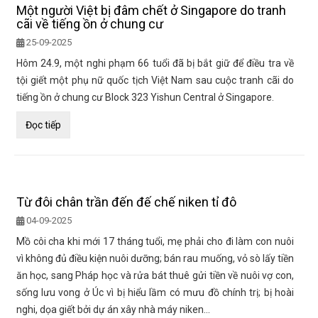
Một người Việt bị đâm chết ở Singapore do tranh
cãi về tiếng ồn ở chung cư
25-09-2025
Hôm 24.9, một nghi phạm 66 tuổi đã bị bắt giữ để điều tra về
tội giết một phụ nữ quốc tịch Việt Nam sau cuộc tranh cãi do
tiếng ồn ở chung cư Block 323 Yishun Central ở Singapore.
Đọc tiếp
Từ đôi chân trần đến đế chế niken tỉ đô
04-09-2025
Mồ côi cha khi mới 17 tháng tuổi, mẹ phải cho đi làm con nuôi
vì không đủ điều kiện nuôi dưỡng; bán rau muống, vỏ sò lấy tiền
ăn học, sang Pháp học và rửa bát thuê gửi tiền về nuôi vợ con,
sống lưu vong ở Úc vì bị hiểu lầm có mưu đồ chính trị; bị hoài
nghi, dọa giết bởi dự án xây nhà máy niken…