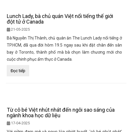
Lunch Lady, bà chủ quán Việt nổi tiếng thế giới
đột tử ở Canada
21-05-2025
Bà Nguyễn Thị Thành, chủ quán ăn The Lunch Lady nổi tiếng ở
TP.HCM, đã qua đời hôm 19.5 ngay sau khi đặt chân đến sân
bay ở Toronto, thành phố mà bà chọn làm chương mới cho
cuộc chinh phục ẩm thực ở Canada.
Đọc tiếp
Từ cô bé Việt nhút nhát đến ngôi sao sáng của
ngành khoa học dữ liệu
17-04-2025
Với niềm đam mê và ngọn lửa nhiệt huyết, 'cô bé nhút nhát'