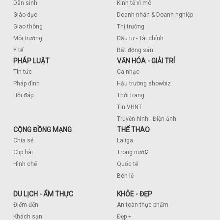
Dân sinh
Kinh tế vĩ mô
Giáo dục
Doanh nhân & Doanh nghiệp
Giao thông
Thị trường
Môi trường
Đầu tư - Tài chính
Y tế
Bất động sản
PHÁP LUẬT
VĂN HÓA - GIẢI TRÍ
Tin tức
Ca nhạc
Pháp đình
Hậu trường showbiz
Hỏi đáp
Thời trang
Tin VHNT
Truyền hình - Điện ảnh
CỘNG ĐỒNG MẠNG
THỂ THAO
Chia sẻ
Laliga
c
Clip hài
Trong nướ
Hình chế
Quốc tế
Bên lề
DU LỊCH - ẨM THỰC
KHỎE - ĐẸP
Điểm đến
An toàn thực phẩm
Khách sạn
Đẹp +