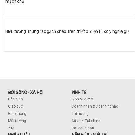
mạch chủ
Biểu tượng 'thùng rác gạch chéo' trên thiết bị điện tử có ý nghĩa gì?
ĐỜI SỐNG - XÃ HỘI
KINH TẾ
Dân sinh
Kinh tế vĩ mô
Giáo dục
Doanh nhân & Doanh nghiệp
Giao thông
Thị trường
Môi trường
Đầu tư - Tài chính
Y tế
Bất động sản
PHÁP LUẬT
VĂN HÓA - GIẢI TRÍ