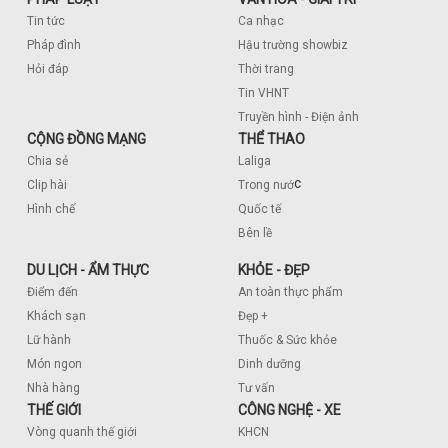
Tin tức
Ca nhạc
Pháp đình
Hậu trường showbiz
Hỏi đáp
Thời trang
Tin VHNT
Truyền hình - Điện ảnh
CỘNG ĐỒNG MẠNG
THỂ THAO
Chia sẻ
Laliga
c
Clip hài
Trong nướ
Hình chế
Quốc tế
Bên lề
DU LỊCH - ẨM THỰC
KHỎE - ĐẸP
Điểm đến
An toàn thực phẩm
Khách sạn
Đẹp +
Lữ hành
Thuốc & Sức khỏe
Món ngon
Dinh dưỡng
Nhà hàng
Tư vấn
THẾ GIỚI
CÔNG NGHỆ - XE
Vòng quanh thế giới
KHCN