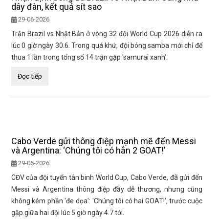
dây đàn, kết quả sít sao
29-06-2026
Trận Brazil vs Nhật Bản ở vòng 32 đội World Cup 2026 diễn ra
lúc 0 giờ ngày 30.6. Trong quá khứ, đội bóng samba mới chỉ để
thua 1 lần trong tổng số 14 trận gặp 'samurai xanh'.
Đọc tiếp
Cabo Verde gửi thông điệp mạnh mẽ đến Messi
và Argentina: ‘Chúng tôi có hẳn 2 GOAT!’
29-06-2026
CĐV của đội tuyển tân binh World Cup, Cabo Verde, đã gửi đến
Messi và Argentina thông điệp đầy dễ thương, nhưng cũng
không kém phần 'đe dọa': 'Chúng tôi có hai GOAT!', trước cuộc
gặp giữa hai đội lúc 5 giờ ngày 4.7 tới.