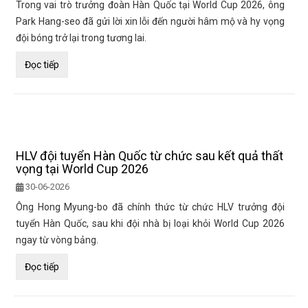
Trong vai trò trưởng đoàn Hàn Quốc tại World Cup 2026, ông
Park Hang-seo đã gửi lời xin lỗi đến người hâm mộ và hy vọng
đội bóng trở lại trong tương lai.
Đọc tiếp
HLV đội tuyển Hàn Quốc từ chức sau kết quả thất
vọng tại World Cup 2026
30-06-2026
Ông Hong Myung-bo đã chính thức từ chức HLV trưởng đội
tuyển Hàn Quốc, sau khi đội nhà bị loại khỏi World Cup 2026
ngay từ vòng bảng.
Đọc tiếp