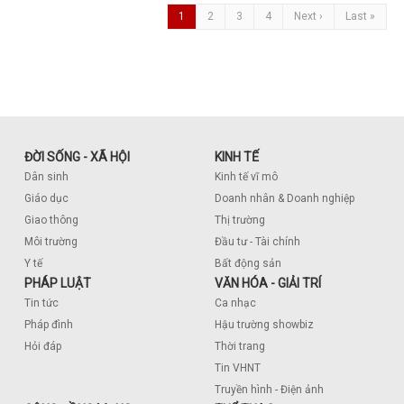
1
2
3
4
Next ›
Last »
ĐỜI SỐNG - XÃ HỘI
KINH TẾ
Dân sinh
Kinh tế vĩ mô
Giáo dục
Doanh nhân & Doanh nghiệp
Giao thông
Thị trường
Môi trường
Đầu tư - Tài chính
Y tế
Bất động sản
PHÁP LUẬT
VĂN HÓA - GIẢI TRÍ
Tin tức
Ca nhạc
Pháp đình
Hậu trường showbiz
Hỏi đáp
Thời trang
Tin VHNT
Truyền hình - Điện ảnh