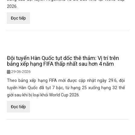
2026.
Đọc tiếp
Đội tuyển Hàn Quốc tụt dốc thê thảm: Vị trí trên
bảng xếp hạng FIFA thấp nhất sau hơn 4 năm
29-06-2026
Theo bảng xếp hạng FIFA mới được cập nhật ngày 29.6, đội
tuyển Hàn Quốc đã tụt 7 bậc, từ hạng 25 xuống hạng 32 thế
giới sau khi bị loại khỏi World Cup 2026.
Đọc tiếp