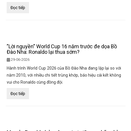
Đọc tiếp
”Lời nguyền” World Cup 16 năm trước đe dọa Bồ
Đào Nha: Ronaldo lại thua sớm?
29-06-2026
Hành trình World Cup 2026 của Bồ Đào Nha đang lặp lại so với
năm 2010, với nhiều chi tiết trùng khớp, báo hiệu cái kết không
vui cho Ronaldo cùng đồng đội.
Đọc tiếp