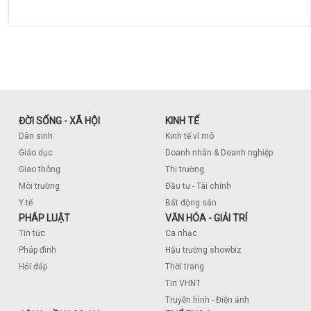
ĐỜI SỐNG - XÃ HỘI
KINH TẾ
Dân sinh
Kinh tế vĩ mô
Giáo dục
Doanh nhân & Doanh nghiệp
Giao thông
Thị trường
Môi trường
Đầu tư - Tài chính
Y tế
Bất động sản
PHÁP LUẬT
VĂN HÓA - GIẢI TRÍ
Tin tức
Ca nhạc
Pháp đình
Hậu trường showbiz
Hỏi đáp
Thời trang
Tin VHNT
Truyền hình - Điện ảnh