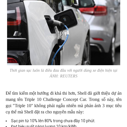
Thời gian sạc luôn là điều đau đầu với người dùng xe điện hiện tại
ẢNH: REUTERS
Để tìm kiếm một hướng đi khả thi hơn, Shell đã giới thiệu dự án
mang tên Triple 10 Challenge Concept Car. Trong số này, tên
gọi "Triple 10" không phải ngẫu nhiên mà phản ánh 3 mục tiêu
cụ thể mà Shell đặt ra cho nguyên mẫu này:
Sạc pin từ 10% lên 80% trong chưa đầy 10 phút.
Đạt hiệu suất năng lượng 10 km/kWh.