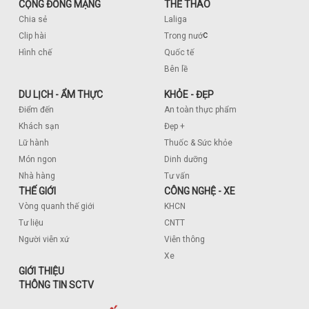
CỘNG ĐỒNG MẠNG
THỂ THAO
Chia sẻ
Laliga
c
Clip hài
Trong nướ
Hình chế
Quốc tế
Bên lề
DU LỊCH - ẨM THỰC
KHỎE - ĐẸP
Điểm đến
An toàn thực phẩm
Khách sạn
Đẹp +
Lữ hành
Thuốc & Sức khỏe
Món ngon
Dinh dưỡng
Nhà hàng
Tư vấn
THẾ GIỚI
CÔNG NGHỆ - XE
Vòng quanh thế giới
KHCN
Tư liệu
CNTT
Người viễn xứ
Viễn thông
Xe
GIỚI THIỆU
THÔNG TIN SCTV