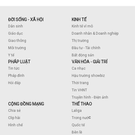
ĐỜI SỐNG - XÃ HỘI
KINH TẾ
Dân sinh
Kinh tế vĩ mô
Giáo dục
Doanh nhân & Doanh nghiệp
Giao thông
Thị trường
Môi trường
Đầu tư - Tài chính
Y tế
Bất động sản
PHÁP LUẬT
VĂN HÓA - GIẢI TRÍ
Tin tức
Ca nhạc
Pháp đình
Hậu trường showbiz
Hỏi đáp
Thời trang
Tin VHNT
Truyền hình - Điện ảnh
CỘNG ĐỒNG MẠNG
THỂ THAO
Chia sẻ
Laliga
c
Clip hài
Trong nướ
Hình chế
Quốc tế
Bên lề