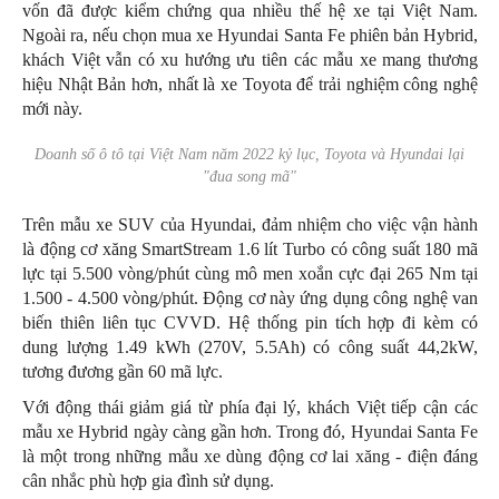
vốn đã được kiểm chứng qua nhiều thế hệ xe tại Việt Nam.
Ngoài ra, nếu chọn mua xe Hyundai Santa Fe phiên bản Hybrid,
khách Việt vẫn có xu hướng ưu tiên các mẫu xe mang thương
hiệu Nhật Bản hơn, nhất là xe Toyota để trải nghiệm công nghệ
mới này.
Doanh số ô tô tại Việt Nam năm 2022 kỷ lục, Toyota và Hyundai lại
"đua song mã"
Trên mẫu xe SUV của Hyundai, đảm nhiệm cho việc vận hành
là động cơ xăng SmartStream 1.6 lít Turbo có công suất 180 mã
lực tại 5.500 vòng/phút cùng mô men xoắn cực đại 265 Nm tại
1.500 - 4.500 vòng/phút. Động cơ này ứng dụng công nghệ van
biến thiên liên tục CVVD. Hệ thống pin tích hợp đi kèm có
dung lượng 1.49 kWh (270V, 5.5Ah) có công suất 44,2kW,
tương đương gần 60 mã lực.
Với động thái giảm giá từ phía đại lý, khách Việt tiếp cận các
mẫu xe Hybrid ngày càng gần hơn. Trong đó, Hyundai Santa Fe
là một trong những mẫu xe dùng động cơ lai xăng - điện đáng
cân nhắc phù hợp gia đình sử dụng.