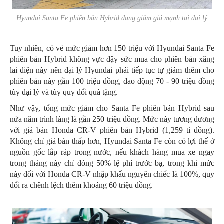
Hyundai Santa Fe phiên bản Hybrid đang giảm giá mạnh tại đại lý
Tuy nhiên, có vẻ mức giảm hơn 150 triệu với Hyundai Santa Fe
phiên bản Hybrid không vực dậy sức mua cho phiên bản xăng
lai điện này nên đại lý Hyundai phải tiếp tục tự giảm thêm cho
phiên bản này gần 100 triệu đồng, dao động 70 - 90 triệu đồng
tùy đại lý và tùy quy đổi quà tặng.
Như vậy, tổng mức giảm cho Santa Fe phiên bản Hybrid sau
nửa năm trình làng là gần 250 triệu đồng. Mức này tương đương
với giá bán Honda CR-V phiên bản Hybrid (1,259 tỉ đồng).
Không chỉ giá bán thấp hơn, Hyundai Santa Fe còn có lợi thế ở
nguồn gốc lắp ráp trong nước, nếu khách hàng mua xe ngay
trong tháng này chỉ đóng 50% lệ phí trước bạ, trong khi mức
này đối với Honda CR-V nhập khẩu nguyên chiếc là 100%, quy
đổi ra chênh lệch thêm khoảng 60 triệu đồng.