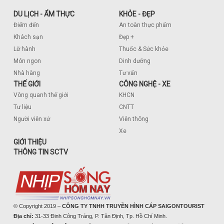
DU LỊCH - ẨM THỰC
KHỎE - ĐẸP
Điểm đến
An toàn thực phẩm
Khách sạn
Đẹp +
Lữ hành
Thuốc & Sức khỏe
Món ngon
Dinh dưỡng
Nhà hàng
Tư vấn
THẾ GIỚI
CÔNG NGHỆ - XE
Vòng quanh thế giới
KHCN
Tư liệu
CNTT
Người viễn xứ
Viễn thông
Xe
GIỚI THIỆU
THÔNG TIN SCTV
© Copyright 2019 –
CÔNG TY TNHH TRUYỀN HÌNH CÁP SAIGONTOURIST
Địa chỉ:
31-33 Đinh Công Tráng, P. Tân Định, Tp. Hồ Chí Minh.