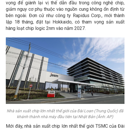
vọng để giành lại vị thế dẫn đầu trong công nghệ chip,
giảm nguy cơ phụ thuộc vào nguồn cung không ổn định từ
bên ngoài. Đơn cử như công ty Rapidus Corp., mới thành
lập 18 tháng, đặt tại Hokkaido, có tham vọng sản xuất
hàng loạt chip logic 2nm vào năm 2027.
Nhà sản xuất chip lớn nhất thế giới của Đài Loan (Trung Quốc) đã
khánh thành nhà máy đầu tiên tại Nhật Bản (Ảnh: AP)
Mới đây, nhà sản xuất chip lớn nhất thế giới TSMC của Đài