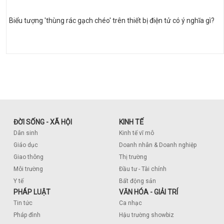
Biểu tượng 'thùng rác gạch chéo' trên thiết bị điện tử có ý nghĩa gì?
ĐỜI SỐNG - XÃ HỘI
KINH TẾ
Dân sinh
Kinh tế vĩ mô
Giáo dục
Doanh nhân & Doanh nghiệp
Giao thông
Thị trường
Môi trường
Đầu tư - Tài chính
Y tế
Bất động sản
PHÁP LUẬT
VĂN HÓA - GIẢI TRÍ
Tin tức
Ca nhạc
Pháp đình
Hậu trường showbiz