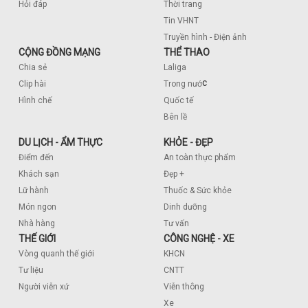
Hỏi đáp
Thời trang
Tin VHNT
Truyền hình - Điện ảnh
CỘNG ĐỒNG MẠNG
THỂ THAO
Chia sẻ
Laliga
c
Clip hài
Trong nướ
Hình chế
Quốc tế
Bên lề
DU LỊCH - ẨM THỰC
KHỎE - ĐẸP
Điểm đến
An toàn thực phẩm
Khách sạn
Đẹp +
Lữ hành
Thuốc & Sức khỏe
Món ngon
Dinh dưỡng
Nhà hàng
Tư vấn
THẾ GIỚI
CÔNG NGHỆ - XE
Vòng quanh thế giới
KHCN
Tư liệu
CNTT
Người viễn xứ
Viễn thông
Xe