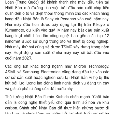
Loan (Trung Quốc) đã khánh thành nhà máy đầu tiên tại
Nhật Bản, mở đường cho việc bắt đầu sản xuất chip liên
quan đến ô tô và điện thoại thông minh cho các khách hàng
hàng đầu Nhật Bản là Sony và Renesas vào cuối năm nay.
Nhà máy đầu tiên được xây dựng tại thị trấn Kikuyo ở
Kumamoto, dự kiến vào quý IV năm nay bắt đầu sản xuất
hàng loạt chất bán dẫn công nghệ, bao gồm cả chip 12
nanomet được sử dụng trong ôtô và thiết bị công nghiệp.
Nhà máy thứ hai cũng sẽ được TSMC xây dựng trong năm
nay. Hoạt động sản xuất ở nhà máy này sẽ bắt đầu vào
cuối năm 2027.
Các ông lớn khác trong ngành như Micron Technology,
ASML và Samsung Electronics cũng đang đầu tư vào các
cơ sở sản xuất hoặc nghiên cứu tại Nhật Bản vì họ bị thu
hút bởi lực lượng lao động lành nghề, dịch vụ đáng tin cậy
và giá cả phải chăng của đất nước này.
Thủ tướng Nhật Bản Fumio Kishida nhấn mạnh: "Chất bán
dẫn là công nghệ thiết yếu cho quá trình số hóa và khử
carbon. Chính phủ Nhật Bản đã thực hiện những bước đi
táo bạo và chưa từng có nhằm hỗ trợ phát triển cơ sở hạ