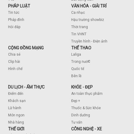
PHÁP LUẬT
VĂN HÓA - GIẢI TRÍ
Tin tức
Ca nhạc
Pháp đình
Hậu trường showbiz
Hỏi đáp
Thời trang
Tin VHNT
Truyền hình - Điện ảnh
CỘNG ĐỒNG MẠNG
THỂ THAO
Chia sẻ
Laliga
c
Clip hài
Trong nướ
Hình chế
Quốc tế
Bên lề
DU LỊCH - ẨM THỰC
KHỎE - ĐẸP
Điểm đến
An toàn thực phẩm
Khách sạn
Đẹp +
Lữ hành
Thuốc & Sức khỏe
Món ngon
Dinh dưỡng
Nhà hàng
Tư vấn
THẾ GIỚI
CÔNG NGHỆ - XE