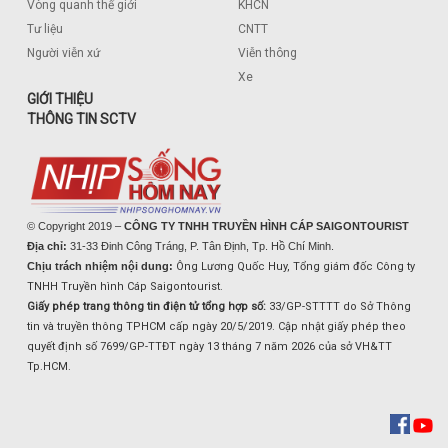
Vòng quanh thế giới
KHCN
Tư liệu
CNTT
Người viễn xứ
Viễn thông
Xe
GIỚI THIỆU
THÔNG TIN SCTV
© Copyright 2019 –
CÔNG TY TNHH TRUYỀN HÌNH CÁP SAIGONTOURIST
Địa chỉ:
31-33 Đinh Công Tráng, P. Tân Định, Tp. Hồ Chí Minh.
Chịu trách nhiệm nội dung:
Ông Lương Quốc Huy, Tổng giám đốc Công ty
TNHH Truyền hình Cáp Saigontourist.
Giấy phép trang thông tin điện tử tổng hợp số:
33/GP-STTTT do Sở Thông
tin và truyền thông TPHCM cấp ngày 20/5/2019. Cập nhật giấy phép theo
quyết định số 7699/GP-TTĐT ngày 13 tháng 7 năm 2026 của sở VH&TT
Tp.HCM.