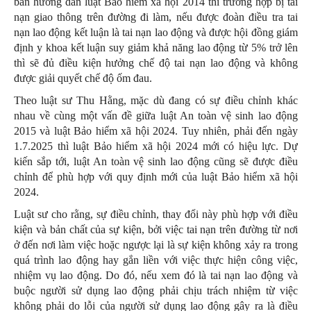
bản hướng dẫn luật Bảo hiểm xã hội 2014 thì trường hợp bị tai
nạn giao thông trên đường đi làm, nếu được đoàn điều tra tai
nạn lao động kết luận là tai nạn lao động và được hội đồng giám
định y khoa kết luận suy giảm khả năng lao động từ 5% trở lên
thì sẽ đủ điều kiện hưởng chế độ tai nạn lao động và không
được giải quyết chế độ ốm đau.
Theo luật sư Thu Hằng, mặc dù đang có sự điều chỉnh khác
nhau về cùng một vấn đề giữa luật An toàn vệ sinh lao động
2015 và luật Bảo hiểm xã hội 2024. Tuy nhiên, phải đến ngày
1.7.2025 thì luật Bảo hiểm xã hội 2024 mới có hiệu lực. Dự
kiến sắp tới, luật An toàn vệ sinh lao động cũng sẽ được điều
chỉnh để phù hợp với quy định mới của luật Bảo hiểm xã hội
2024.
Luật sư cho rằng, sự điều chỉnh, thay đổi này phù hợp với điều
kiện và bản chất của sự kiện, bởi việc tai nạn trên đường từ nơi
ở đến nơi làm việc hoặc ngược lại là sự kiện không xảy ra trong
quá trình lao động hay gắn liền với việc thực hiện công việc,
nhiệm vụ lao động. Do đó, nếu xem đó là tai nạn lao động và
buộc người sử dụng lao động phải chịu trách nhiệm từ việc
không phải do lỗi của người sử dụng lao động gây ra là điều