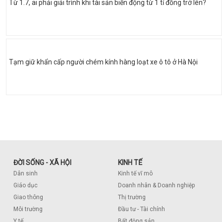
Từ 1.7, ai phải giải trình khi tài sản biến động từ 1 tỉ đồng trở lên?
Tạm giữ khẩn cấp người chém kính hàng loạt xe ô tô ở Hà Nội
ĐỜI SỐNG - XÃ HỘI
KINH TẾ
Dân sinh
Kinh tế vĩ mô
Giáo dục
Doanh nhân & Doanh nghiệp
Giao thông
Thị trường
Môi trường
Đầu tư - Tài chính
Y tế
Bất động sản