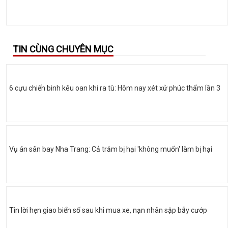
TIN CÙNG CHUYÊN MỤC
6 cựu chiến binh kêu oan khi ra tù: Hôm nay xét xử phúc thẩm lần 3
Vụ án sân bay Nha Trang: Cả trăm bị hại 'không muốn' làm bị hại
Tin lời hẹn giao biển số sau khi mua xe, nạn nhân sập bẫy cướp