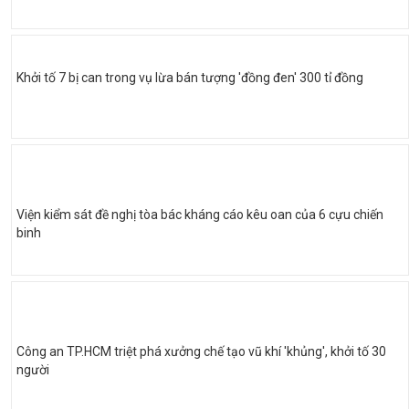
Khởi tố 7 bị can trong vụ lừa bán tượng 'đồng đen' 300 tỉ đồng
Viện kiểm sát đề nghị tòa bác kháng cáo kêu oan của 6 cựu chiến
binh
Công an TP.HCM triệt phá xưởng chế tạo vũ khí 'khủng', khởi tố 30
người