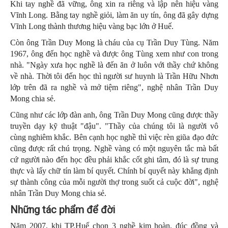
Khi tay nghề đã vững, ông xin ra riêng và lập nên hiệu vàng
Vĩnh Long. Bằng tay nghề giỏi, làm ăn uy tín, ông đã gây dựng
Vĩnh Long thành thương hiệu vàng bạc lớn ở Huế.
Còn ông Trần Duy Mong là cháu của cụ Trần Duy Tùng. Năm
1967, ông đến học nghề và được ông Tùng xem như con trong
nhà. "Ngày xưa học nghề là đến ăn ở luôn với thầy chứ không
về nhà. Thời tôi đến học thì người sư huynh là Trần Hữu Nhơn
lớp trên đã ra nghề và mở tiệm riêng", nghệ nhân Trần Duy
Mong chia sẻ.
Cũng như các lớp đàn anh, ông Trần Duy Mong cũng được thầy
truyền dạy kỹ thuật "đậu". "Thầy của chúng tôi là người vô
cùng nghiêm khắc. Bên cạnh học nghề thì việc rèn giũa đạo đức
cũng được rất chú trọng. Nghề vàng có một nguyên tắc mà bất
cứ người nào đến học đều phải khắc cốt ghi tâm, đó là sự trung
thực và lấy chữ tín làm bí quyết. Chính bí quyết này khẳng định
sự thành công của mỗi người thợ trong suốt cả cuộc đời", nghệ
nhân Trần Duy Mong chia sẻ.
N
hững tác phẩm để đời
Năm 2007, khi TP.Huế chọn 3 nghề kim hoàn, đúc đồng và