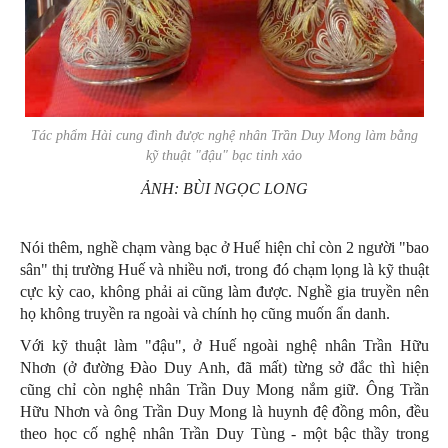
Tác phẩm Hài cung đình được nghệ nhân Trần Duy Mong làm bằng
kỹ thuật "đậu" bạc tinh xảo
ẢNH: BÙI NGỌC LONG
Nói thêm, nghề chạm vàng bạc ở Huế hiện chỉ còn 2 người "bao
sân" thị trường Huế và nhiều nơi, trong đó chạm lọng là kỹ thuật
cực kỳ cao, không phải ai cũng làm được. Nghề gia truyền nên
họ không truyền ra ngoài và chính họ cũng muốn ẩn danh.
Với kỹ thuật làm "đậu", ở Huế ngoài nghệ nhân Trần Hữu
Nhơn (ở đường Đào Duy Anh, đã mất) từng sở đắc thì hiện
cũng chỉ còn nghệ nhân Trần Duy Mong nắm giữ. Ông Trần
Hữu Nhơn và ông Trần Duy Mong là huynh đệ đồng môn, đều
theo học cố nghệ nhân Trần Duy Tùng - một bậc thầy trong