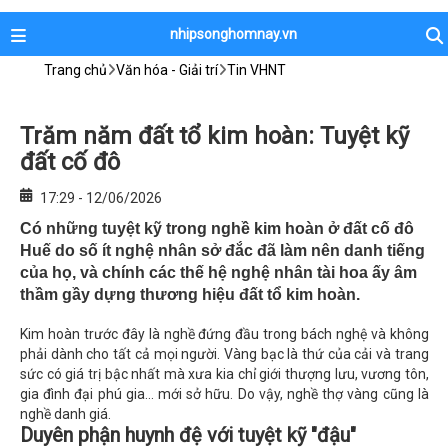
nhipsonghomnay.vn
Trang chủ
Văn hóa - Giải trí
Tin VHNT
Trăm năm đất tổ kim hoàn: Tuyệt kỹ
đất cố đô
17:29 - 12/06/2026
Có những tuyệt kỹ trong nghề kim hoàn ở đất cố đô
Huế do số ít nghệ nhân sở đắc đã làm nên danh tiếng
của họ, và chính các thế hệ nghệ nhân tài hoa ấy âm
thầm gầy dựng thương hiệu đất tổ kim hoàn.
Kim hoàn trước đây là nghề đứng đầu trong bách nghệ và không
phải dành cho tất cả mọi người. Vàng bạc là thứ của cải và trang
sức có giá trị bậc nhất mà xưa kia chỉ giới thượng lưu, vương tôn,
gia đình đại phú gia... mới sở hữu. Do vậy, nghề thợ vàng cũng là
nghề danh giá.
D
uyên phận huynh đệ với tuyệt kỹ "đậu"