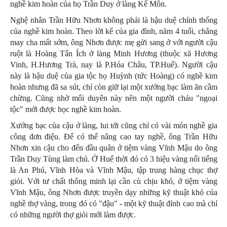
nghề kim hoàn của họ Trần Duy ở làng Kế Môn.
Nghệ nhân Trần Hữu Nhơn không phải là hậu duệ chính thống
của nghề kim hoàn. Theo lời kể của gia đình, năm 4 tuổi, chẳng
may cha mất sớm, ông Nhơn được mẹ gửi sang ở với người cậu
ruột là Hoàng Tấn Ích ở làng Minh Hương (thuộc xã Hương
Vinh, H.Hương Trà, nay là P.Hóa Châu, TP.Huế). Người cậu
này là hậu duệ của gia tộc họ Huỳnh (tức Hoàng) có nghề kim
hoàn nhưng đã sa sút, chỉ còn giữ lại một xưởng bạc làm ăn cầm
chừng. Cũng nhờ mối duyên này nên một người cháu "ngoại
tộc" mới được học nghề kim hoàn.
Xưởng bạc của cậu ở làng, lui tới cũng chỉ có vài món nghề gia
công đơn điệu. Để có thể nâng cao tay nghề, ông Trần Hữu
Nhơn xin cậu cho đến đầu quân ở tiệm vàng Vĩnh Mậu do ông
Trần Duy Tùng làm chủ. Ở Huế thời đó có 3 hiệu vàng nổi tiếng
là An Phú, Vĩnh Hòa và Vĩnh Mậu, tập trung hàng chục thợ
giỏi. Với tư chất thông minh lại cần cù chịu khó, ở tiệm vàng
Vĩnh Mậu, ông Nhơn được truyền dạy những kỹ thuật khó của
nghề thợ vàng, trong đó có "đậu" - một kỹ thuật đỉnh cao mà chỉ
có những người thợ giỏi mới làm được.