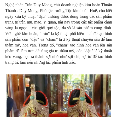
Nghệ nhân Trần Duy Mong, chủ doanh nghiệp kim hoàn Thuận
Thành - Duy Mong, Phó tộc trưởng Tộc kim hoàn Huế, cho biết
ngày xưa kỹ thuật "đậu" thường được dùng trong các sản phẩm
trang trí trên mũ, mão, y, quan, hài hay trong các tác phẩm cành
vàng lá ngọc... của giới quý tộc, đa số là sản phẩm cung đình.
Với nghề kim hoàn, "trơn" là kỹ thuật phổ biến nhất để tạo hình
sản phẩm còn "đậu" và "chạm" là 2 kỹ thuật chuyên sâu để làm
thẩm mỹ, hoa văn. Trong đó, "chạm" tạo hình hoa văn lên sản
phẩm đã làm trơn để tăng giá trị thẩm mỹ, còn "đậu" là kỹ thuật
kéo vàng, bạc ra thành sợi nhỏ như sợi chỉ, sợi tơ để tạo hình
trang trí, làm nên những tác phẩm tinh xảo.