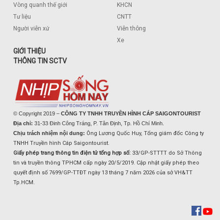
Vòng quanh thế giới
KHCN
Tư liệu
CNTT
Người viễn xứ
Viễn thông
Xe
GIỚI THIỆU
THÔNG TIN SCTV
© Copyright 2019 –
CÔNG TY TNHH TRUYỀN HÌNH CÁP SAIGONTOURIST
Địa chỉ:
31-33 Đinh Công Tráng, P. Tân Định, Tp. Hồ Chí Minh.
Chịu trách nhiệm nội dung:
Ông Lương Quốc Huy, Tổng giám đốc Công ty
TNHH Truyền hình Cáp Saigontourist.
Giấy phép trang thông tin điện tử tổng hợp số:
33/GP-STTTT do Sở Thông
tin và truyền thông TPHCM cấp ngày 20/5/2019. Cập nhật giấy phép theo
quyết định số 7699/GP-TTĐT ngày 13 tháng 7 năm 2026 của sở VH&TT
Tp.HCM.