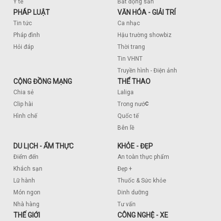
Y tế
Bất động sản
PHÁP LUẬT
VĂN HÓA - GIẢI TRÍ
Tin tức
Ca nhạc
Pháp đình
Hậu trường showbiz
Hỏi đáp
Thời trang
Tin VHNT
Truyền hình - Điện ảnh
CỘNG ĐỒNG MẠNG
THỂ THAO
Chia sẻ
Laliga
c
Clip hài
Trong nướ
Hình chế
Quốc tế
Bên lề
DU LỊCH - ẨM THỰC
KHỎE - ĐẸP
Điểm đến
An toàn thực phẩm
Khách sạn
Đẹp +
Lữ hành
Thuốc & Sức khỏe
Món ngon
Dinh dưỡng
Nhà hàng
Tư vấn
THẾ GIỚI
CÔNG NGHỆ - XE