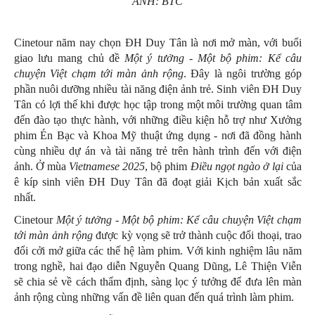
ẢNH: BTC
Cinetour năm nay chọn ĐH Duy Tân là nơi mở màn, với buổi
giao lưu mang chủ đề
Một ý tưởng - Một bộ phim: Kể câu
chuyện Việt chạm tới màn ảnh rộng
. Đây là ngôi trường góp
phần nuôi dưỡng nhiều tài năng điện ảnh trẻ. Sinh viên ĐH Duy
Tân có lợi thế khi được học tập trong một môi trường quan tâm
đến đào tạo thực hành, với những điều kiện hỗ trợ như Xưởng
phim Én Bạc và Khoa Mỹ thuật ứng dụng - nơi đã đồng hành
cùng nhiều dự án và tài năng trẻ trên hành trình đến với điện
ảnh. Ở mùa
Vietnamese 2025
, bộ phim
Điều ngọt ngào ở lại
của
ê kíp sinh viên ĐH Duy Tân đã đoạt giải Kịch bản xuất sắc
nhất.
Cinetour
Một ý tưởng - Một bộ phim: Kể câu chuyện Việt chạm
tới màn ảnh rộng
được kỳ vọng sẽ trở thành cuộc đối thoại, trao
đổi cởi mở giữa các thế hệ làm phim. Với kinh nghiệm lâu năm
trong nghề, hai đạo diễn Nguyễn Quang Dũng, Lê Thiện Viễn
sẽ chia sẻ về cách thẩm định, sàng lọc ý tưởng để đưa lên màn
ảnh rộng cùng những vấn đề liên quan đến quá trình làm phim.