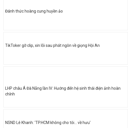
Đánh thức hoàng cung huyền ảo
TikToker gỡ clip, xin lỗi sau phát ngôn về giọng Hội An
LHP châu Á Đà Nẵng lần IV: Hướng đến hệ sinh thái điện ảnh hoàn
chỉnh
NSND Lê Khanh: 'TP.HCM không cho tôi… về hưu'