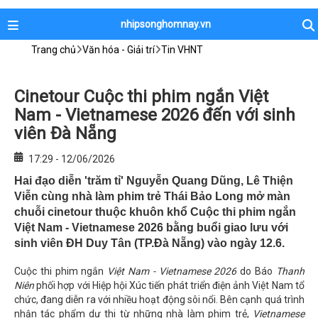
nhipsonghomnay.vn
Trang chủ
Văn hóa - Giải trí
Tin VHNT
Cinetour Cuộc thi phim ngắn Việt
Nam - Vietnamese 2026 đến với sinh
viên Đà Nẵng
17:29 - 12/06/2026
Hai đạo diễn 'trăm tỉ' Nguyễn Quang Dũng, Lê Thiện
Viễn cùng nhà làm phim trẻ Thái Bảo Long mở màn
chuỗi cinetour thuộc khuôn khổ Cuộc thi phim ngắn
Việt Nam - Vietnamese 2026 bằng buổi giao lưu với
sinh viên ĐH Duy Tân (TP.Đà Nẵng) vào ngày 12.6.
Cuộc thi phim ngắn
Việt Nam - Vietnamese 2026
do Báo
Thanh
Niên
phối hợp với Hiệp hội Xúc tiến phát triển điện ảnh Việt Nam tổ
chức, đang diễn ra với nhiều hoạt động sôi nổi. Bên cạnh quá trình
nhận tác phẩm dự thi từ những nhà làm phim trẻ,
Vietnamese