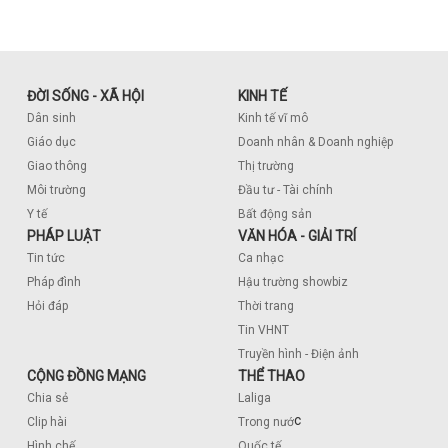
ĐỜI SỐNG - XÃ HỘI
KINH TẾ
Dân sinh
Kinh tế vĩ mô
Giáo dục
Doanh nhân & Doanh nghiệp
Giao thông
Thị trường
Môi trường
Đầu tư - Tài chính
Y tế
Bất động sản
PHÁP LUẬT
VĂN HÓA - GIẢI TRÍ
Tin tức
Ca nhạc
Pháp đình
Hậu trường showbiz
Hỏi đáp
Thời trang
Tin VHNT
Truyền hình - Điện ảnh
CỘNG ĐỒNG MẠNG
THỂ THAO
Chia sẻ
Laliga
c
Clip hài
Trong nướ
Hình chế
Quốc tế