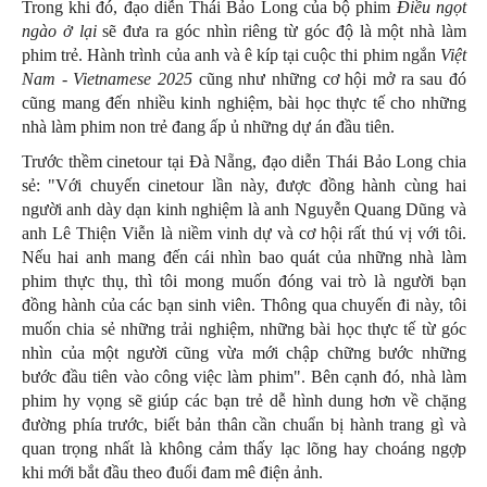
Trong khi đó, đạo diễn Thái Bảo Long của bộ phim
Điều ngọt
ngào ở lại
sẽ đưa ra góc nhìn riêng từ góc độ là một nhà làm
phim trẻ. Hành trình của anh và ê kíp tại cuộc thi phim ngắn
Việt
Nam - Vietnamese 2025
cũng như những cơ hội mở ra sau đó
cũng mang đến nhiều kinh nghiệm, bài học thực tế cho những
nhà làm phim non trẻ đang ấp ủ những dự án đầu tiên.
Trước thềm cinetour tại Đà Nẵng, đạo diễn Thái Bảo Long chia
sẻ: "Với chuyến cinetour lần này, được đồng hành cùng hai
người anh dày dạn kinh nghiệm là anh Nguyễn Quang Dũng và
anh Lê Thiện Viễn là niềm vinh dự và cơ hội rất thú vị với tôi.
Nếu hai anh mang đến cái nhìn bao quát của những nhà làm
phim thực thụ, thì tôi mong muốn đóng vai trò là người bạn
đồng hành của các bạn sinh viên. Thông qua chuyến đi này, tôi
muốn chia sẻ những trải nghiệm, những bài học thực tế từ góc
nhìn của một người cũng vừa mới chập chững bước những
bước đầu tiên vào công việc làm phim". Bên cạnh đó, nhà làm
phim hy vọng sẽ giúp các bạn trẻ dễ hình dung hơn về chặng
đường phía trước, biết bản thân cần chuẩn bị hành trang gì và
quan trọng nhất là không cảm thấy lạc lõng hay choáng ngợp
khi mới bắt đầu theo đuổi đam mê điện ảnh.