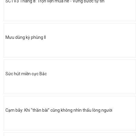
SCTV3 Tháng 8: Trọn vẹn mùa hè - Vững bước tự tin
Mưu dũng kỳ phùng II
Sức hút miền cực Bắc
Cạm bẫy: Khi "thần bài” cũng không nhìn thấu lòng người