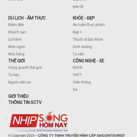
Bên lề
DU LỊCH - ẨM THỰC
KHỎE - ĐẸP
Điểm đến
An toàn thực phẩm
Khách sạn
Đẹp +
Lữ hành
Thuốc & Sức khỏe
Món ngon
Dinh dưỡng
Nhà hàng
Tư vấn
THẾ GIỚI
CÔNG NGHỆ - XE
Vòng quanh thế giới
KHCN
Tư liệu
CNTT
Người viễn xứ
Viễn thông
Xe
GIỚI THIỆU
THÔNG TIN SCTV
© Copyright 2019 –
CÔNG TY TNHH TRUYỀN HÌNH CÁP SAIGONTOURIST