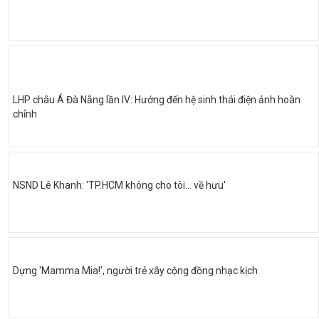
LHP châu Á Đà Nẵng lần IV: Hướng đến hệ sinh thái điện ảnh hoàn
chỉnh
NSND Lê Khanh: 'TP.HCM không cho tôi… về hưu'
Dựng 'Mamma Mia!', người trẻ xây cộng đồng nhạc kịch