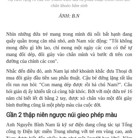
chân khoèo bẩm sinh
ẢNH: B.N
Nhìn những đứa trẻ mang trong mình đủ nỗi bất hạnh đang
quây quần trong căn nhà nhỏ, anh Nam xúc động: "Tôi không
mong điều gì lớn lao, chỉ mong một ngày các con có thể tự
mang đôi dép, đôi giày vào chân mình và bước đi trên con
đường của chính các con".
Nhắc đến điều đó, anh Nam lại nhớ khoảnh khắc đưa Thoại đi
mua đôi giày đầu tiên sau phẫu thuật. Cậu bé đứng lặng rất lâu
rồi run run hỏi: "Con mang dép được rồi hả chú Nam?". Câu
hỏi giản dị ấy khiến tất cả cùng bật khóc. Bởi với một đứa trẻ 16
năm chỉ biết lết đi bằng 2 tay, được xỏ chân vào một đôi giày
bình thường cũng là một phép màu của cuộc đời.
Gần 2 thập niên ngược núi gieo phép màu
Anh Nguyễn Bình Nam là kỹ sư điện đang công tác tại Tổng
công ty Điện lực miền Trung nhưng với trẻ em vùng cao, anh