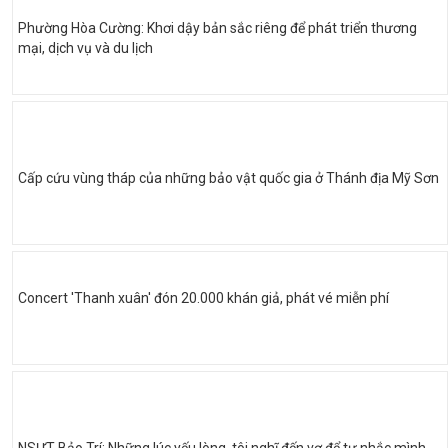
Phường Hòa Cường: Khơi dậy bản sắc riêng để phát triển thương
mại, dịch vụ và du lịch
Cấp cứu vùng tháp của những bảo vật quốc gia ở Thánh địa Mỹ Sơn
Concert 'Thanh xuân' đón 20.000 khán giả, phát vé miễn phí
NSƯT Bảo Trí: Những lúc yếu lòng, tôi nghĩ đến vợ để tự nhắc mình