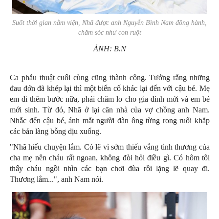
Suốt thời gian nằm viện, Nhã được anh Nguyễn Bình Nam đồng hành,
chăm sóc như con ruột
ẢNH: B.N
Ca phẫu thuật cuối cùng cũng thành công. Tưởng rằng những
đau đớn đã khép lại thì một biến cố khác lại đến với cậu bé. Mẹ
em đi thêm bước nữa, phải chăm lo cho gia đình mới và em bé
mới sinh. Từ đó, Nhã ở lại căn nhà của vợ chồng anh Nam.
Nhắc đến cậu bé, ánh mắt người đàn ông từng rong ruổi khắp
các bản làng bỗng dịu xuống.
"Nhã hiểu chuyện lắm. Có lẽ vì sớm thiếu vắng tình thương của
cha mẹ nên cháu rất ngoan, không đòi hỏi điều gì. Có hôm tôi
thấy cháu ngồi nhìn các bạn chơi đùa rồi lặng lẽ quay đi.
Thương lắm...", anh Nam nói.