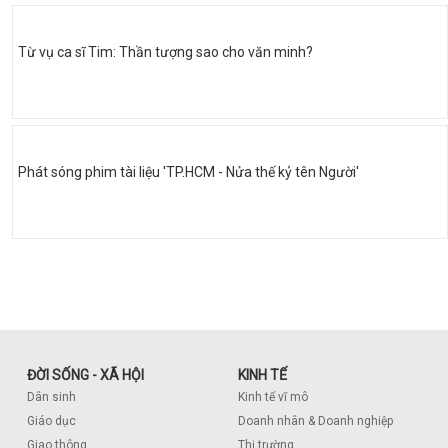
Từ vụ ca sĩ Tim: Thần tượng sao cho văn minh?
Phát sóng phim tài liệu 'TP.HCM - Nửa thế kỷ tên Người'
ĐỜI SỐNG - XÃ HỘI
KINH TẾ
Dân sinh
Kinh tế vĩ mô
Giáo dục
Doanh nhân & Doanh nghiệp
Giao thông
Thị trường