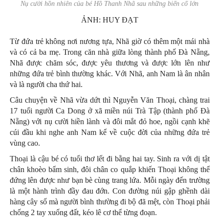
Nụ cười hồn nhiên của bé Hồ Thanh Nhã sau những biến cố lớn
ẢNH: HUY ĐẠT
Từ đứa trẻ không nơi nương tựa, Nhã giờ có thêm một mái nhà
và có cả ba mẹ. Trong căn nhà giữa lòng thành phố Đà Nẵng,
Nhã được chăm sóc, được yêu thương và được lớn lên như
những đứa trẻ bình thường khác. Với Nhã, anh Nam là ân nhân
và là người cha thứ hai.
Câu chuyện về Nhã vừa dứt thì Nguyễn Văn Thoại, chàng trai
17 tuổi người Ca Dong ở xã miền núi Trà Tập (thành phố Đà
Nẵng) với nụ cười hiền lành và đôi mắt đỏ hoe, ngồi cạnh khẽ
cúi đầu khi nghe anh Nam kể về cuộc đời của những đứa trẻ
vùng cao.
Thoại là cậu bé có tuổi thơ lết đi bằng hai tay. Sinh ra với dị tật
chân khoèo bẩm sinh, đôi chân co quắp khiến Thoại không thể
đứng lên được như bạn bè cùng trang lứa. Mỗi ngày đến trường
là một hành trình đầy đau đớn. Con đường núi gập ghềnh dài
hàng cây số mà người bình thường đi bộ đã mệt, còn Thoại phải
chống 2 tay xuống đất, kéo lê cơ thể từng đoạn.