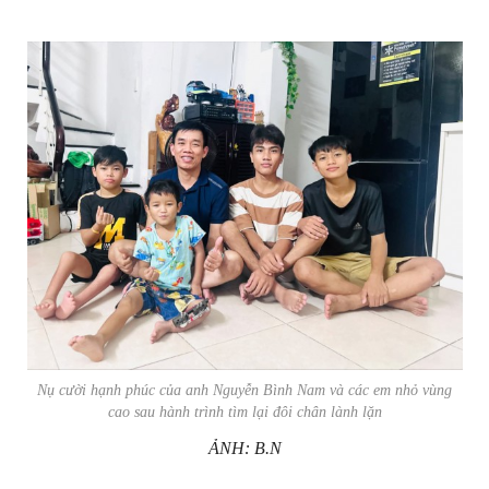
Nụ cười hạnh phúc của anh Nguyễn Bình Nam và các em nhỏ vùng
cao sau hành trình tìm lại đôi chân lành lặn
ẢNH: B.N