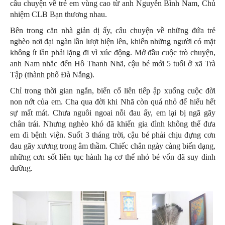
câu chuyện về trẻ em vùng cao từ anh Nguyễn Bình Nam, Chủ
nhiệm CLB Bạn thương nhau.
Bên trong căn nhà giản dị ấy, câu chuyện về những đứa trẻ
nghèo nơi đại ngàn lần lượt hiện lên, khiến những người có mặt
không ít lần phải lặng đi vì xúc động. Mở đầu cuộc trò chuyện,
anh Nam nhắc đến Hồ Thanh Nhã, cậu bé mới 5 tuổi ở xã Trà
Tập (thành phố Đà Nẵng).
Chỉ trong thời gian ngắn, biến cố liên tiếp ập xuống cuộc đời
non nớt của em. Cha qua đời khi Nhã còn quá nhỏ để hiểu hết
sự mất mát. Chưa nguôi ngoai nỗi đau ấy, em lại bị ngã gãy
chân trái. Nhưng nghèo khó đã khiến gia đình không thể đưa
em đi bệnh viện. Suốt 3 tháng trời, cậu bé phải chịu đựng cơn
đau gãy xương trong âm thầm. Chiếc chân ngày càng biến dạng,
những cơn sốt liên tục hành hạ cơ thể nhỏ bé vốn đã suy dinh
dưỡng.