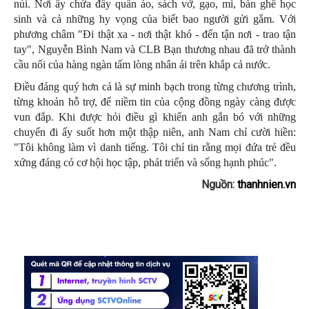
núi. Nơi ấy chứa đầy quần áo, sách vở, gạo, mì, bàn ghế học
sinh và cả những hy vọng của biết bao người gửi gắm. Với
phương châm "Đi thật xa - nơi thật khó - đến tận nơi - trao tận
tay", Nguyễn Bình Nam và CLB Bạn thương nhau đã trở thành
cầu nối của hàng ngàn tấm lòng nhân ái trên khắp cả nước.
Điều đáng quý hơn cả là sự minh bạch trong từng chương trình,
từng khoản hỗ trợ, để niềm tin của cộng đồng ngày càng được
vun đắp. Khi được hỏi điều gì khiến anh gắn bó với những
chuyến đi ấy suốt hơn một thập niên, anh Nam chỉ cười hiền:
"Tôi không làm vì danh tiếng. Tôi chỉ tin rằng mọi đứa trẻ đều
xứng đáng có cơ hội học tập, phát triển và sống hạnh phúc".
Nguồn:
thanhnien.vn