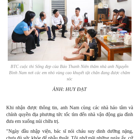
BTC cuộc thi Sống đẹp của Báo
Thanh Niên
thăm nhà anh Nguyễn
Bình Nam nơi các em nhỏ vùng cao khuyết tật chân đang được chăm
sóc
ẢNH: HUY ĐẠT
Khi nhận được thông tin, anh Nam cùng các nhà hảo tâm và
chính quyền địa phương tức tốc tìm đến nhà vận động gia đình
đưa em xuống núi chữa trị.
"Ngày đầu nhập viện, bác sĩ nói cháu suy dinh dưỡng nặng,
chưa đủ sức khỏe để phẫu thuật. Tôi nhớ mãi những ngày ấy, cứ