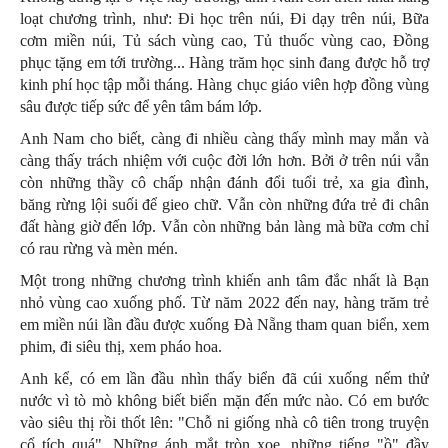
loạt chương trình, như: Đi học trên núi, Đi dạy trên núi, Bữa
cơm miền núi, Tủ sách vùng cao, Tủ thuốc vùng cao, Đồng
phục tặng em tới trường... Hàng trăm học sinh đang được hỗ trợ
kinh phí học tập mỗi tháng. Hàng chục giáo viên hợp đồng vùng
sâu được tiếp sức để yên tâm bám lớp.
Anh Nam cho biết, càng đi nhiều càng thấy mình may mắn và
càng thấy trách nhiệm với cuộc đời lớn hơn. Bởi ở trên núi vẫn
còn những thầy cô chấp nhận đánh đổi tuổi trẻ, xa gia đình,
băng rừng lội suối để gieo chữ. Vẫn còn những đứa trẻ đi chân
đất hàng giờ đến lớp. Vẫn còn những bản làng mà bữa cơm chỉ
có rau rừng và mèn mén.
Một trong những chương trình khiến anh tâm đắc nhất là Bạn
nhỏ vùng cao xuống phố. Từ năm 2022 đến nay, hàng trăm trẻ
em miền núi lần đầu được xuống Đà Nẵng tham quan biển, xem
phim, đi siêu thị, xem pháo hoa.
Anh kể, có em lần đầu nhìn thấy biển đã cúi xuống nếm thử
nước vì tò mò không biết biển mặn đến mức nào. Có em bước
vào siêu thị rồi thốt lên: "Chỗ ni giống nhà cô tiên trong truyện
cổ tích quá". Những ánh mắt tròn xoe, những tiếng "ồ" đầy