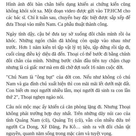
Hình ảnh đôi bàn chân biến dạng khiến ai chứng kiến cũng
không khỏi xót xa. Một đoạn video được gửi vào TP.HCM cho
các bác sĩ. Chỉ ít tuần sau, chuyến bay đặc biệt được sắp xếp để
đưa Thoại vào miền Nam. Ca phẫu thuật thành công.
Ngày tỉnh dậy, cậu bé đưa tay sờ xuống đôi chân mình rồi òa
khóc. Những ngón chân đã không còn quặp vào nhau như
trước. Hơn 1 năm kiên trì tập vật lý trị liệu, tập đứng rồi tập đi,
cuối cùng điều kỳ diệu đã đến. Thoại có thể bước đi bằng chính
đôi chân của mình. Những bước chân đầu tiên tuy chậm chạp
nhưng là cả giấc mơ mà em đã chờ đợi suốt 16 năm cuộc đời.
"Chú Nam là "ông bụt" của đời con. Nếu như không có chú
Nam và gia đình chú xuất hiện thì con mãi mãi lết dưới mặt đất.
Con biết ơn mọi người nhiều lắm, mọi người đã sinh ra con lần
thứ 2", Thoại nghẹn ngào nói.
Câu nói mộc mạc ấy khiến cả căn phòng lặng đi. Nhưng Thoại
không phải trường hợp duy nhất. Trên những dãy núi cao của
tỉnh Quảng Nam (cũ), Quảng Trị (cũ), vẫn còn nhiều đứa trẻ
người Ca Dong, Xê Đăng, Pa Kô… sinh ra với đôi chân tật
nguyền, quanh năm sống trong mặc cảm và tuyệt vọng.