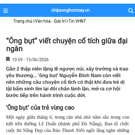
nhipsonghomnay.vn
Trang chủ
Văn hóa - Giải trí
Tin VHNT
”Ông bụt” viết chuyện cổ tích giữa đại
ngàn
10:59 - 15/06/2026
Gần 2 thập niên lặng lẽ ngược núi, xây trường và trao
yêu thương... 'ông bụt' Nguyễn Bình Nam còn viết
nên những câu chuyện cổ tích có thật khi đưa trẻ dị
tật bẩm sinh tìm lại đôi chân lành lặn, mở ra cơ hội
bước tiếp trên hành trình cuộc đời.
'Ông bụt' của trẻ vùng cao
Một ngày giữa tháng 6, trong căn nhà nhỏ nằm sâu trong con
kiệt trên đường Lê Duẩn (thành phố Đà Nẵng), Ban tổ chức
cuộc thi Sống Đẹp của Báo
Thanh Niên
ngồi lắng nghe những