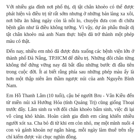
Với nhiều gia đình nơi phố thị, dị tật chân khoèo có thể được
phát hiện và điều trị từ rất sớm nhưng ở những bản làng xa xôi,
nơi bữa ăn hằng ngày còn là nỗi lo, chuyện đưa con đi chữa
bệnh gần như là điều không tưởng. Vì vậy, dự án phẫu thuật dị
tật chân khoèo mà anh Nam thực hiện đã trở thành một phép
màu có thật.
Đến nay, nhiều em nhỏ đã được đưa xuống các bệnh viện lớn ở
thành phố Đà Nẵng, TP.HCM để điều trị. Những đôi chân từng
không thể đứng vững nay đã bắt đầu những bước đi đầu tiên
trong cuộc đời. Ít ai biết rằng phía sau những phép màu ấy là
hơn một thập niên âm thầm ngược núi của anh Nguyễn Bình
Nam.
Em Hồ Thanh Lâm (10 tuổi), cậu bé người Bru - Vân Kiều đến
từ miền núi xã Hướng Hóa (tỉnh Quảng Trị) cũng giống Thoại
trước đây. Lâm sinh ra với đôi chân khoèo bẩm sinh, việc đi lại
vô cùng khó khăn. Hoàn cảnh gia đình em càng khiến nhiều
người xót xa. Cha bỏ đi từ khi em còn nhỏ, mẹ một mình nuôi 4
con và gánh khoản nợ ngân hàng, mỗi ngày làm thuê trên rẫy
chỉ kiếm được vài chục nghìn đồng.