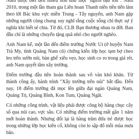
Nam được biết đến nhiều hơn như một "người bạn lớn". Năm
2010, trong một lần tham gia Liên hoan Thanh niên tiên tiến làm
theo lời Bác khu vực miền Trung - Tây nguyên, anh Nam gặp
những người cùng chung suy nghĩ rằng cuộc sống chỉ thực sự ý
nghĩa khi biết sẻ chia. Từ đó, CLB Bạn thương nhau ra đời. Ban
đầu chỉ là những chuyến tặng quà nhỏ cho người nghèo.
Anh Nam kể, một lần đến điểm trường Nước Ui (ở huyện Nam
Trà My, tỉnh Quảng Nam cũ) chứng kiến lớp học tạm bợ cheo
leo trên sườn núi, bàn ghế xiêu vẹo, học sinh co ro trong giá rét,
anh Nam quyết tâm xây trường.
Điểm trường đầu tiên hoàn thành sau vô vàn khó khăn. Từ
thành công ấy, hành trình "Xây trường trên núi" bắt đầu. Đến
nay, 18 điểm trường đã mọc lên giữa đại ngàn Quảng Nam,
Quảng Trị, Quảng Bình, Kon Tum, Quảng Ngãi.
Có những công trình, vật liệu phải được cõng bộ hàng chục cây
số qua núi cao, vực sâu. Có những điểm trường mất gần 1 năm
mới hoàn thành. Nhưng đổi lại là hàng trăm đứa trẻ được học
trong những lớp học kiên cố, không còn lo sập đổ mỗi mùa mưa
bão.