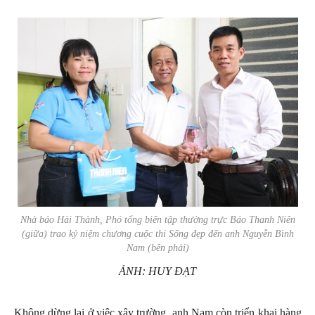
Nhà báo Hải Thành, Phó tổng biên tập thường trực Báo
Thanh Niên
(giữa) trao kỷ niệm chương cuộc thi
Sống đẹp
đến anh Nguyễn Bình
Nam (bên phải)
ẢNH: HUY ĐẠT
Không dừng lại ở việc xây trường, anh Nam còn triển khai hàng