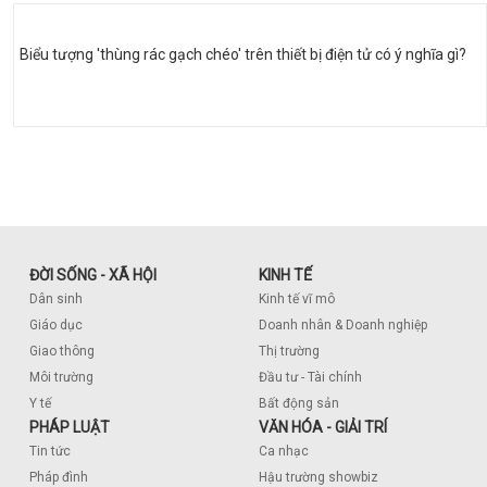
Biểu tượng 'thùng rác gạch chéo' trên thiết bị điện tử có ý nghĩa gì?
ĐỜI SỐNG - XÃ HỘI
KINH TẾ
Dân sinh
Kinh tế vĩ mô
Giáo dục
Doanh nhân & Doanh nghiệp
Giao thông
Thị trường
Môi trường
Đầu tư - Tài chính
Y tế
Bất động sản
PHÁP LUẬT
VĂN HÓA - GIẢI TRÍ
Tin tức
Ca nhạc
Pháp đình
Hậu trường showbiz