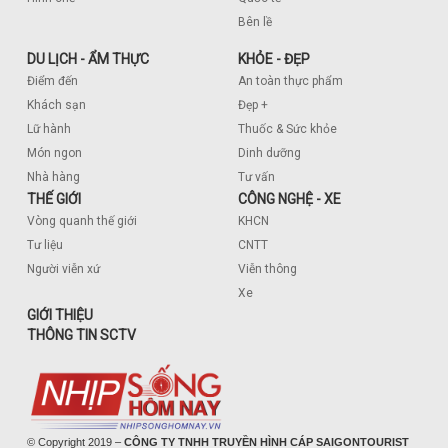
Bên lề
DU LỊCH - ẨM THỰC
KHỎE - ĐẸP
Điểm đến
An toàn thực phẩm
Khách sạn
Đẹp +
Lữ hành
Thuốc & Sức khỏe
Món ngon
Dinh dưỡng
Nhà hàng
Tư vấn
THẾ GIỚI
CÔNG NGHỆ - XE
Vòng quanh thế giới
KHCN
Tư liệu
CNTT
Người viễn xứ
Viễn thông
Xe
GIỚI THIỆU
THÔNG TIN SCTV
© Copyright 2019 –
CÔNG TY TNHH TRUYỀN HÌNH CÁP SAIGONTOURIST