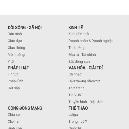
ĐỜI SỐNG - XÃ HỘI
KINH TẾ
Dân sinh
Kinh tế vĩ mô
Giáo dục
Doanh nhân & Doanh nghiệp
Giao thông
Thị trường
Môi trường
Đầu tư - Tài chính
Y tế
Bất động sản
PHÁP LUẬT
VĂN HÓA - GIẢI TRÍ
Tin tức
Ca nhạc
Pháp đình
Hậu trường showbiz
Hỏi đáp
Thời trang
Tin VHNT
Truyền hình - Điện ảnh
CỘNG ĐỒNG MẠNG
THỂ THAO
Chia sẻ
Laliga
c
Clip hài
Trong nướ
Hình chế
Quốc tế