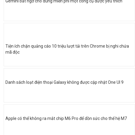
Gemini bất ngờ cho dùng miễn phí một công cụ được yêu thích
Tiện ích chặn quảng cáo 10 triệu lượt tải trên Chrome bị nghi chứa
mã độc
Danh sách loạt điện thoại Galaxy không được cập nhật One UI 9
Apple có thể không ra mắt chip M6 Pro để dồn sức cho thế hệ M7