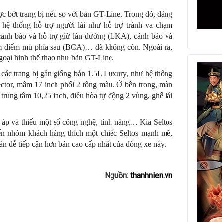
ợc bớt trang bị nếu so với bản GT-Line. Trong đó, đáng
ệ thống hỗ trợ người lái như hỗ trợ tránh va chạm
nh báo và hỗ trợ giữ làn đường (LKA), cảnh báo và
 chạm điểm mù phía sau (BCA)… đã không còn. Ngoài ra,
goại hình thể thao như bản GT-Line.
các trang bị gần giống bản 1.5L Luxury, như hệ thống
tor, mâm 17 inch phối 2 tông màu. Ở bên trong, màn
 trung tâm 10,25 inch, điều hòa tự động 2 vùng, ghế lái
ng áp và thiếu một số công nghệ, tính năng… Kia Seltos
ến nhóm khách hàng thích một chiếc Seltos mạnh mẽ,
bán dễ tiếp cận hơn bản cao cấp nhất của dòng xe này.
Nguồn:
thanhnien.vn