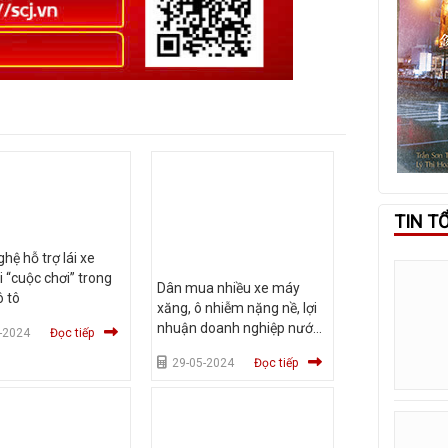
TIN T
hệ hỗ trợ lái xe
i “cuộc chơi” trong
Dân mua nhiều xe máy
 tô
xăng, ô nhiễm nặng nề, lợi
nhuận doanh nghiệp nước
-2024
Đọc tiếp
ngoài hưởng
29-05-2024
Đọc tiếp