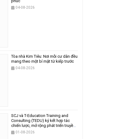
phúc
04-08-2026
Tòa nhà Kim Tiêu: Nơi mỗi cư dân đều
mang theo một bí mật từ kiếp trước
04-08-2026
SCJ và T-Education Training and
Consulting (TEDU) ký kết hợp tác
chiến lược, mở rộng phát triển truyền
thông và giáo dục
01-08-2026