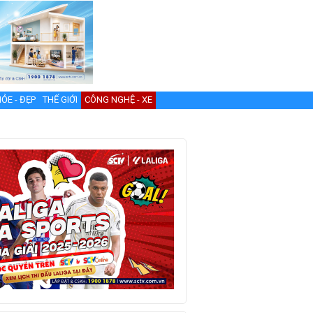
ỎE - ĐẸP
THẾ GIỚI
CÔNG NGHỆ - XE