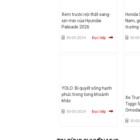
Xem trước nội thất sang-
Honda S
xịn-mịn của Hyundai
Nam, gi
Palisade 2026
trường 
triệu đ
30-05-2024
Đọc tiếp
30-05
YOLO: Bí quyết sống hạnh
phúc trong từng khoảnh
Xe Tru
khắc
Tiggo 5
Omoda 
30-05-2024
Đọc tiếp
triệu hồ
30-05