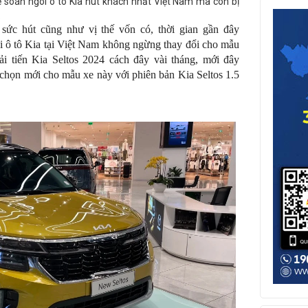
ể soán ngôi ô tô Kia hút khách nhất Việt Nam mà còn bị
.
i sức hút cũng như vị thế vốn có, thời gian gần đây
ô tô Kia tại Việt Nam không ngừng thay đổi cho mẫu
ải tiến Kia Seltos 2024 cách đây vài tháng, mới đây
ọn mới cho mẫu xe này với phiên bản Kia Seltos 1.5