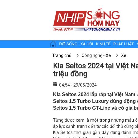
ĐỜI SỐNG - XÃ HỘI
KINH TẾ
PHÁP LUẬT
Trang chủ
Công nghệ - Xe
Xe
Kia Seltos 2024 tại Việt 
triệu đồng
04:54 - 29/05/2024
Kia Seltos 2024 lắp ráp tại Việt 
Seltos 1.5 Turbo Luxury dùng động cơ 
Seltos 1.5 Turbo GT-Line và có giá b
Từng được xem là một trong những mẫu ô tô
áp lực cạnh tranh đến từ các đối thủ cùng 
Kia Seltos thời gian gần đây đang đánh mấ