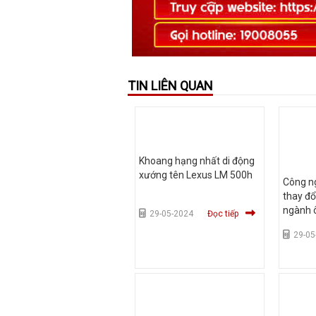
TIN LIÊN QUAN
Khoang hạng nhất di động
xướng tên Lexus LM 500h
Công ng
thay đổ
ngành ô
29-05-2024
Đọc tiếp
29-05