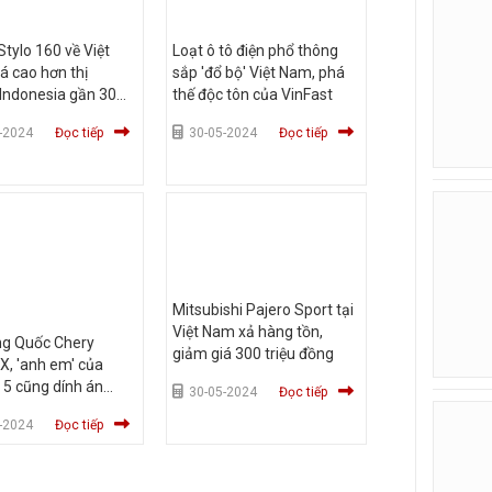
tylo 160 về Việt
Loạt ô tô điện phổ thông
á cao hơn thị
sắp 'đổ bộ' Việt Nam, phá
Indonesia gần 30
thế độc tôn của VinFast
ồng
-2024
Đọc tiếp
30-05-2024
Đọc tiếp
Mitsubishi Pajero Sport tại
Việt Nam xả hàng tồn,
ng Quốc Chery
giảm giá 300 triệu đồng
X, 'anh em' của
5 cũng dính án
30-05-2024
Đọc tiếp
i
-2024
Đọc tiếp