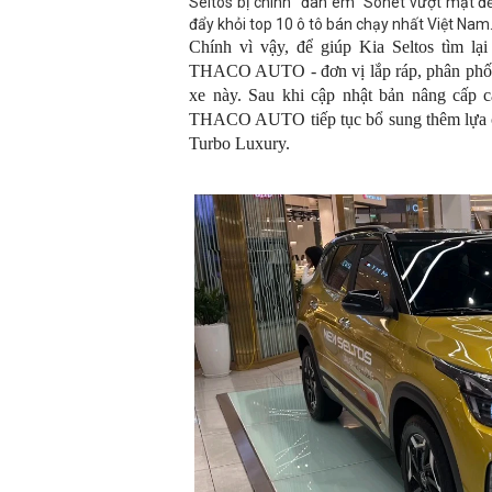
Seltos bị chính "đàn em" Sonet vượt mặt đ
đẩy khỏi top 10 ô tô bán chạy nhất Việt Nam
Chính vì vậy, để giúp Kia Seltos tìm lạ
THACO AUTO - đơn vị lắp ráp, phân phối 
xe này. Sau khi cập nhật bản nâng cấp c
THACO AUTO tiếp tục bổ sung thêm lựa ch
Turbo Luxury.