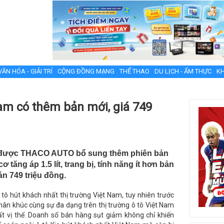
VĂN HÓA - GIẢI TRÍ
CỘNG ĐỒNG MẠNG
THỂ THAO
DU LỊCH - ẨM THỰC
KH
Nam có thêm bản mới, giá 749
Nam được THACO AUTO bổ sung thêm phiên bản
tăng áp 1.5 lít, trang bị, tính năng ít hơn bản
án 749 triệu đồng.
 hút khách nhất thị trường Việt Nam, tuy nhiên trước
phân khúc cùng sự đa dạng trên thị trường ô tô Việt Nam
t vị thế. Doanh số bán hàng sụt giảm không chỉ khiến