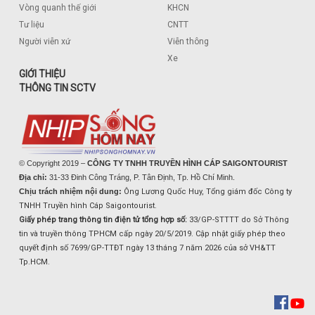
Vòng quanh thế giới
KHCN
Tư liệu
CNTT
Người viễn xứ
Viễn thông
Xe
GIỚI THIỆU
THÔNG TIN SCTV
© Copyright 2019 –
CÔNG TY TNHH TRUYỀN HÌNH CÁP SAIGONTOURIST
Địa chỉ:
31-33 Đinh Công Tráng, P. Tân Định, Tp. Hồ Chí Minh.
Chịu trách nhiệm nội dung:
Ông Lương Quốc Huy, Tổng giám đốc Công ty
TNHH Truyền hình Cáp Saigontourist.
Giấy phép trang thông tin điện tử tổng hợp số:
33/GP-STTTT do Sở Thông
tin và truyền thông TPHCM cấp ngày 20/5/2019. Cập nhật giấy phép theo
quyết định số 7699/GP-TTĐT ngày 13 tháng 7 năm 2026 của sở VH&TT
Tp.HCM.