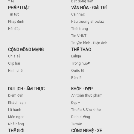
Y tế
Bất động sản
PHÁP LUẬT
VĂN HÓA - GIẢI TRÍ
Tin tức
Ca nhạc
Pháp đình
Hậu trường showbiz
Hỏi đáp
Thời trang
Tin VHNT
Truyền hình - Điện ảnh
CỘNG ĐỒNG MẠNG
THỂ THAO
Chia sẻ
Laliga
c
Clip hài
Trong nướ
Hình chế
Quốc tế
Bên lề
DU LỊCH - ẨM THỰC
KHỎE - ĐẸP
Điểm đến
An toàn thực phẩm
Khách sạn
Đẹp +
Lữ hành
Thuốc & Sức khỏe
Món ngon
Dinh dưỡng
Nhà hàng
Tư vấn
THẾ GIỚI
CÔNG NGHỆ - XE