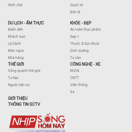
Hình chế
Quốc tế
Bên lề
DU LỊCH - ẨM THỰC
KHỎE - ĐẸP
Điểm đến
An toàn thực phẩm
Khách sạn
Đẹp +
Lữ hành
Thuốc & Sức khỏe
Món ngon
Dinh dưỡng
Nhà hàng
Tư vấn
THẾ GIỚI
CÔNG NGHỆ - XE
Vòng quanh thế giới
KHCN
Tư liệu
CNTT
Người viễn xứ
Viễn thông
Xe
GIỚI THIỆU
THÔNG TIN SCTV