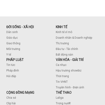
ĐỜI SỐNG - XÃ HỘI
KINH TẾ
Dân sinh
Kinh tế vĩ mô
Giáo dục
Doanh nhân & Doanh nghiệp
Giao thông
Thị trường
Môi trường
Đầu tư - Tài chính
Y tế
Bất động sản
PHÁP LUẬT
VĂN HÓA - GIẢI TRÍ
Tin tức
Ca nhạc
Pháp đình
Hậu trường showbiz
Hỏi đáp
Thời trang
Tin VHNT
Truyền hình - Điện ảnh
CỘNG ĐỒNG MẠNG
THỂ THAO
Chia sẻ
Laliga
c
Clip hài
Trong nướ