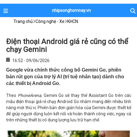
nhipsonghomnay.vn
Trang chủ
Công nghệ - Xe
KHCN
Điện thoại Android giá rẻ cũng có thể
chạy Gemini
16:52 - 09/06/2026
Google vừa chính thức công bố Gemini Go, phiên
bản rút gọn của trợ lý AI (trí tuệ nhân tạo) dành cho
các thiết bị Android Go.
Theo
PhoneArena
, Gemini Go sẽ thay thế Assistant Go trên các
mẫu điện thoại giá rẻ chạy Android Go nhằm mang đến nhiều tính
năng mới thú vị. Phiên bản đơn giản hóa của Gemini được thiết kế
để giúp người dùng luôn kết nối và hoàn thành công việc, ngay cả
trên những thiết bị có dung lượng lưu trữ hạn chế.