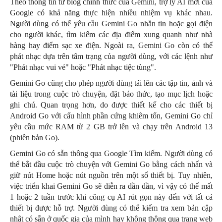
Theo thông tin từ blog chính thức của Gemini, trợ lý AI mới của
Google có khả năng thực hiện nhiều nhiệm vụ khác nhau.
Người dùng có thể yêu cầu Gemini Go nhắn tin hoặc gọi điện
cho người khác, tìm kiếm các địa điểm xung quanh như nhà
hàng hay điểm sạc xe điện. Ngoài ra, Gemini Go còn có thể
phát nhạc dựa trên tâm trạng của người dùng, với các lệnh như
"Phát nhạc vui vẻ" hoặc "Phát nhạc tiệc tùng".
Gemini Go cũng cho phép người dùng tải lên các tập tin, ảnh và
tài liệu trong cuộc trò chuyện, đặt báo thức, tạo mục lịch hoặc
ghi chú. Quan trọng hơn, do được thiết kế cho các thiết bị
Android Go với cấu hình phần cứng khiêm tốn, Gemini Go chỉ
yêu cầu mức RAM từ 2 GB trở lên và chạy trên Android 13
(phiên bản Go).
Gemini Go có sẵn thông qua Google Tìm kiếm. Người dùng có
thể bắt đầu cuộc trò chuyện với Gemini Go bằng cách nhấn và
giữ nút Home hoặc nút nguồn trên một số thiết bị. Tuy nhiên,
việc triển khai Gemini Go sẽ diễn ra dần dần, vì vậy có thể mất
1 hoặc 2 tuần trước khi công cụ AI rút gọn này đến với tất cả
thiết bị được hỗ trợ. Người dùng có thể kiểm tra xem bản cập
nhật có sẵn ở quốc gia của mình hay không thông qua trang web