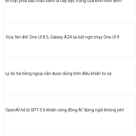
Bí mật phía sau màu xanh lá cây đặc trưng của kính nhìn đêm
Vừa 'lên đời' One UI 8.5, Galaxy A24 lại bất ngờ chạy One UI 9
Lý do tia hồng ngoại vẫn được dùng trên điều khiển từ xa
OpenAI hé lộ GPT-5.6 khiến cộng đồng AI 'đứng ngồi không yên'