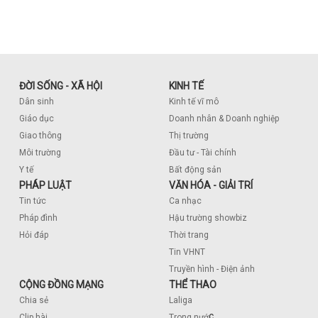
ĐỜI SỐNG - XÃ HỘI
KINH TẾ
Dân sinh
Kinh tế vĩ mô
Giáo dục
Doanh nhân & Doanh nghiệp
Giao thông
Thị trường
Môi trường
Đầu tư - Tài chính
Y tế
Bất động sản
PHÁP LUẬT
VĂN HÓA - GIẢI TRÍ
Tin tức
Ca nhạc
Pháp đình
Hậu trường showbiz
Hỏi đáp
Thời trang
Tin VHNT
Truyền hình - Điện ảnh
CỘNG ĐỒNG MẠNG
THỂ THAO
Chia sẻ
Laliga
c
Clip hài
Trong nướ