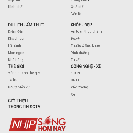
Hình chế
Quốc tế
Bên lề
DU LỊCH - ẨM THỰC
KHỎE - ĐẸP
Điểm đến
An toàn thực phẩm
Khách sạn
Đẹp +
Lữ hành
Thuốc & Sức khỏe
Món ngon
Dinh dưỡng
Nhà hàng
Tư vấn
THẾ GIỚI
CÔNG NGHỆ - XE
Vòng quanh thế giới
KHCN
Tư liệu
CNTT
Người viễn xứ
Viễn thông
Xe
GIỚI THIỆU
THÔNG TIN SCTV