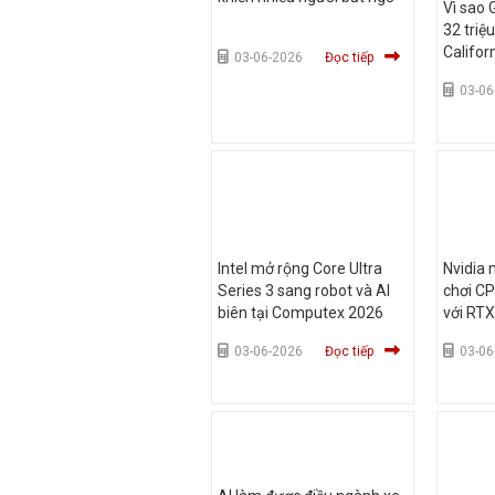
Vì sao 
32 triệ
Califor
03-06-2026
Đọc tiếp
03-06
Intel mở rộng Core Ultra
Nvidia 
Series 3 sang robot và AI
chơi C
biên tại Computex 2026
với RTX
03-06-2026
Đọc tiếp
03-06