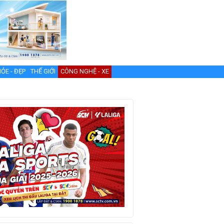
ỎE - ĐẸP
THẾ GIỚI
CÔNG NGHỆ - XE