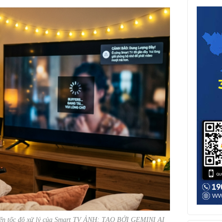
 đến tốc độ xử lý của Smart TV ẢNH: TẠO BỞI GEMINI AI