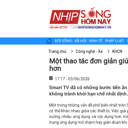
ĐỜI SỐNG - XÃ HỘI
KINH TẾ
PHÁP LUẬT
Trang chủ
Công nghệ - Xe
KHCN
Một thao tác đơn giản g
hơn
17:17 - 03/06/2026
Smart TV đã có những bước tiến ấn
không tránh khỏi hạn chế nhất định.
Một trong những vấn đề phổ biến nhất trên S
có thể khác nhau giữa các thiết bị. Việc giả
xuống nhiều ứng dụng và nội dung hơn mà c
trạng ứng dụng mở chậm hay gián đoạn khi 