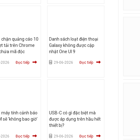
h chặn quảng cáo 10
Danh sách loạt điện thoại
ượt tải trên Chrome
Galaxy không được cập
 chứa mã độc
nhật One UI 9
-2026
Đọc tiếp
29-06-2026
Đọc tiếp
 máy tính cảnh báo
USB-C có gì đặc biệt mà
 sẽ 'không bao giờ'
được áp dụng trên hầu hết
thiết bị?
-2026
Đọc tiếp
29-06-2026
Đọc tiếp