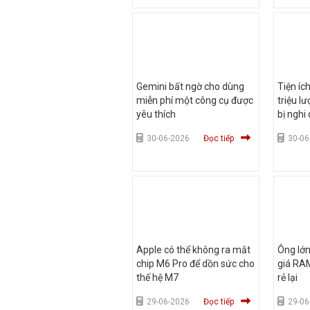
Gemini bất ngờ cho dùng
Tiện íc
miễn phí một công cụ được
triệu l
yêu thích
bị nghi
30-06-2026
Đọc tiếp
30-06
Apple có thể không ra mắt
Ông lớn
chip M6 Pro để dồn sức cho
giá RAM
thế hệ M7
rẻ lại
29-06-2026
Đọc tiếp
29-06