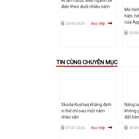
AI làm được điều ngành xe
điện theo đuổi nhiều năm
Mô hình
hiện, h
của Ap
03-06-2026
Đọc tiếp
03-06
TIN CÙNG CHUYÊN MỤC
Skoda Kushaq khẳng định
Năng lư
vị thế chỉ sau một năm
không g
chào sân
đất bằ
07-07-2026
Đọc tiếp
30-06