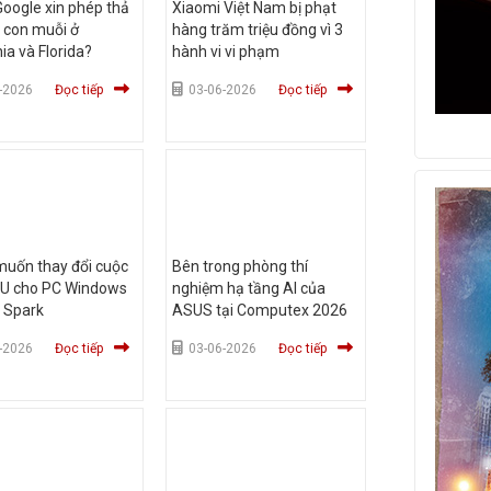
Google xin phép thả
Xiaomi Việt Nam bị phạt
u con muỗi ở
hàng trăm triệu đồng vì 3
nia và Florida?
hành vi vi phạm
-2026
Đọc tiếp
03-06-2026
Đọc tiếp
muốn thay đổi cuộc
Bên trong phòng thí
PU cho PC Windows
nghiệm hạ tầng AI của
 Spark
ASUS tại Computex 2026
-2026
Đọc tiếp
03-06-2026
Đọc tiếp