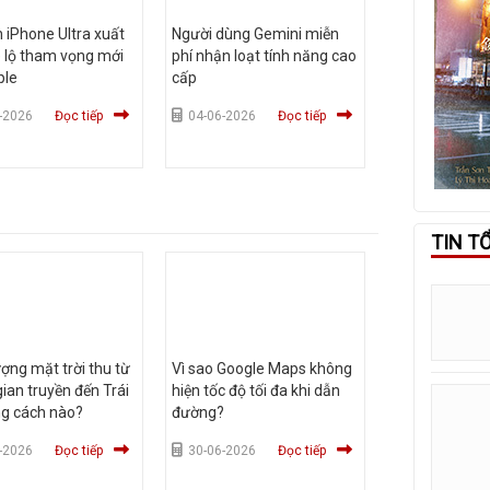
 iPhone Ultra xuất
Người dùng Gemini miễn
é lộ tham vọng mới
phí nhận loạt tính năng cao
ple
cấp
-2026
Đọc tiếp
04-06-2026
Đọc tiếp
TIN T
ợng mặt trời thu từ
Vì sao Google Maps không
ian truyền đến Trái
hiện tốc độ tối đa khi dẫn
ng cách nào?
đường?
-2026
Đọc tiếp
30-06-2026
Đọc tiếp