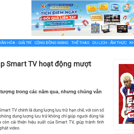
VĂN HÓA - GIẢI TRÍ
CỘNG ĐỒNG MẠNG
THỂ THAO
DU LỊCH - ẨM THỰC
KH
iúp Smart TV hoạt động mượt
 tượng trong các năm qua, nhưng chúng vẫn
mart TV chính là dung lượng lưu trữ hạn chế, với con số
i phóng dung lượng lưu trữ không chỉ giúp người dùng tải
òn cải thiện hiệu suất của Smart TV, giúp tránh tình
phát video.