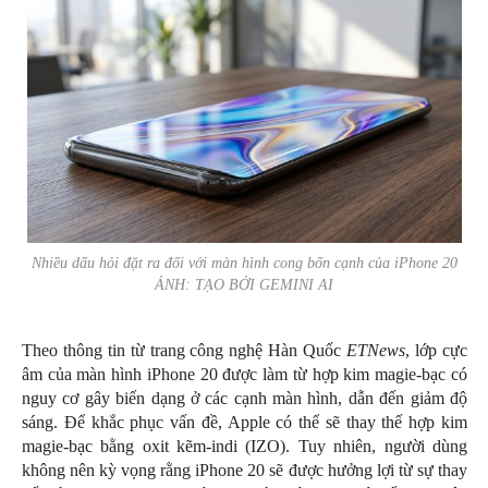
Nhiều dấu hỏi đặt ra đối với màn hình cong bốn cạnh của iPhone 20
ẢNH: TẠO BỞI GEMINI AI
Theo thông tin từ trang công nghệ Hàn Quốc
ETNews
, lớp cực
âm của màn hình iPhone 20 được làm từ hợp kim magie-bạc có
nguy cơ gây biến dạng ở các cạnh màn hình, dẫn đến giảm độ
sáng. Để khắc phục vấn đề, Apple có thể sẽ thay thế hợp kim
magie-bạc bằng oxit kẽm-indi (IZO). Tuy nhiên, người dùng
không nên kỳ vọng rằng iPhone 20 sẽ được hưởng lợi từ sự thay