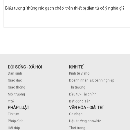
Biểu tượng 'thùng rác gạch chéo' trên thiết bị điện tử có ý nghĩa gì?
ĐỜI SỐNG - XÃ HỘI
KINH TẾ
Dân sinh
Kinh tế vĩ mô
Giáo dục
Doanh nhân & Doanh nghiệp
Giao thông
Thị trường
Môi trường
Đầu tư - Tài chính
Y tế
Bất động sản
PHÁP LUẬT
VĂN HÓA - GIẢI TRÍ
Tin tức
Ca nhạc
Pháp đình
Hậu trường showbiz
Hỏi đáp
Thời trang