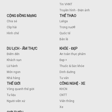
Tin VHNT
Truyền hình - Điện ảnh
CỘNG ĐỒNG MẠNG
THỂ THAO
Chia sẻ
Laliga
c
Clip hài
Trong nướ
Hình chế
Quốc tế
Bên lề
DU LỊCH - ẨM THỰC
KHỎE - ĐẸP
Điểm đến
An toàn thực phẩm
Khách sạn
Đẹp +
Lữ hành
Thuốc & Sức khỏe
Món ngon
Dinh dưỡng
Nhà hàng
Tư vấn
THẾ GIỚI
CÔNG NGHỆ - XE
Vòng quanh thế giới
KHCN
Tư liệu
CNTT
Người viễn xứ
Viễn thông
Xe