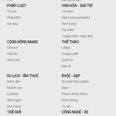
PHÁP LUẬT
VĂN HÓA - GIẢI TRÍ
Tin tức
Ca nhạc
Pháp đình
Hậu trường showbiz
Hỏi đáp
Thời trang
Tin VHNT
Truyền hình - Điện ảnh
CỘNG ĐỒNG MẠNG
THỂ THAO
Chia sẻ
Laliga
c
Clip hài
Trong nướ
Hình chế
Quốc tế
Bên lề
DU LỊCH - ẨM THỰC
KHỎE - ĐẸP
Điểm đến
An toàn thực phẩm
Khách sạn
Đẹp +
Lữ hành
Thuốc & Sức khỏe
Món ngon
Dinh dưỡng
Nhà hàng
Tư vấn
THẾ GIỚI
CÔNG NGHỆ - XE