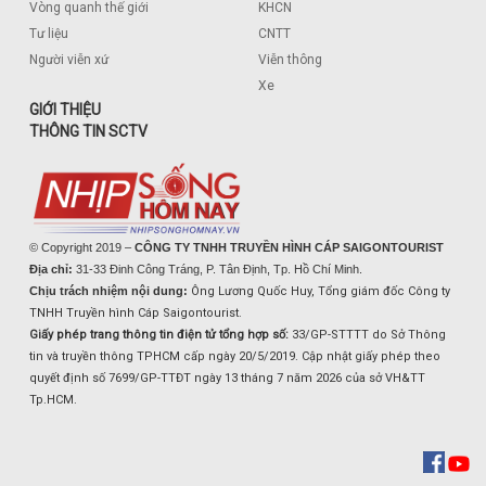
Vòng quanh thế giới
KHCN
Tư liệu
CNTT
Người viễn xứ
Viễn thông
Xe
GIỚI THIỆU
THÔNG TIN SCTV
© Copyright 2019 –
CÔNG TY TNHH TRUYỀN HÌNH CÁP SAIGONTOURIST
Địa chỉ:
31-33 Đinh Công Tráng, P. Tân Định, Tp. Hồ Chí Minh.
Chịu trách nhiệm nội dung:
Ông Lương Quốc Huy, Tổng giám đốc Công ty
TNHH Truyền hình Cáp Saigontourist.
Giấy phép trang thông tin điện tử tổng hợp số:
33/GP-STTTT do Sở Thông
tin và truyền thông TPHCM cấp ngày 20/5/2019. Cập nhật giấy phép theo
quyết định số 7699/GP-TTĐT ngày 13 tháng 7 năm 2026 của sở VH&TT
Tp.HCM.