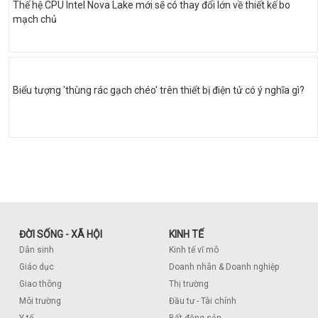
Thế hệ CPU Intel Nova Lake mới sẽ có thay đổi lớn về thiết kế bo
mạch chủ
Biểu tượng 'thùng rác gạch chéo' trên thiết bị điện tử có ý nghĩa gì?
ĐỜI SỐNG - XÃ HỘI
KINH TẾ
Dân sinh
Kinh tế vĩ mô
Giáo dục
Doanh nhân & Doanh nghiệp
Giao thông
Thị trường
Môi trường
Đầu tư - Tài chính
Y tế
Bất động sản