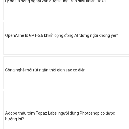
Lý do tia hồng ngoại vẫn được dùng trên điều khiển từ xa
OpenAI hé lộ GPT-5.6 khiến cộng đồng AI 'đứng ngồi không yên'
Công nghệ mới rút ngắn thời gian sạc xe điện
Adobe thâu tóm Topaz Labs, người dùng Photoshop có được
hưởng lợi?