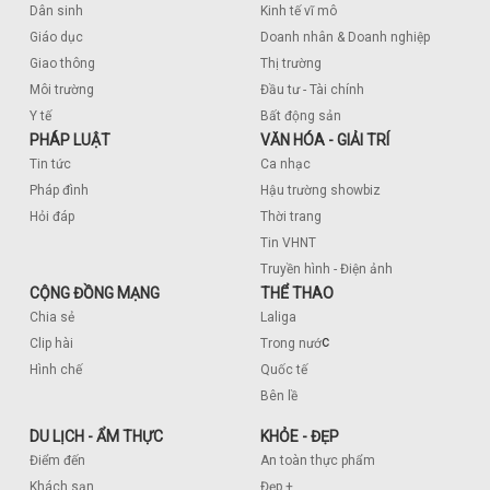
Dân sinh
Kinh tế vĩ mô
Giáo dục
Doanh nhân & Doanh nghiệp
Giao thông
Thị trường
Môi trường
Đầu tư - Tài chính
Y tế
Bất động sản
PHÁP LUẬT
VĂN HÓA - GIẢI TRÍ
Tin tức
Ca nhạc
Pháp đình
Hậu trường showbiz
Hỏi đáp
Thời trang
Tin VHNT
Truyền hình - Điện ảnh
CỘNG ĐỒNG MẠNG
THỂ THAO
Chia sẻ
Laliga
c
Clip hài
Trong nướ
Hình chế
Quốc tế
Bên lề
DU LỊCH - ẨM THỰC
KHỎE - ĐẸP
Điểm đến
An toàn thực phẩm
Khách sạn
Đẹp +