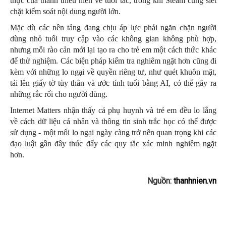
thực của thanh thiếu niên về tuổi tác, trong khi Steam cũng siết
chặt kiểm soát nội dung người lớn.
Mặc dù các nền tảng đang chịu áp lực phải ngăn chặn người
dùng nhỏ tuổi truy cập vào các không gian không phù hợp,
nhưng mỗi rào cản mới lại tạo ra cho trẻ em một cách thức khác
để thử nghiệm. Các biện pháp kiểm tra nghiêm ngặt hơn cũng đi
kèm với những lo ngại về quyền riêng tư, như quét khuôn mặt,
tải lên giấy tờ tùy thân và ước tính tuổi bằng AI, có thể gây ra
những rắc rối cho người dùng.
Internet Matters nhận thấy cả phụ huynh và trẻ em đều lo lắng
về cách dữ liệu cá nhân và thông tin sinh trắc học có thể được
sử dụng - một mối lo ngại ngày càng trở nên quan trọng khi các
đạo luật gần đây thúc đẩy các quy tắc xác minh nghiêm ngặt
hơn.
Nguồn:
thanhnien.vn