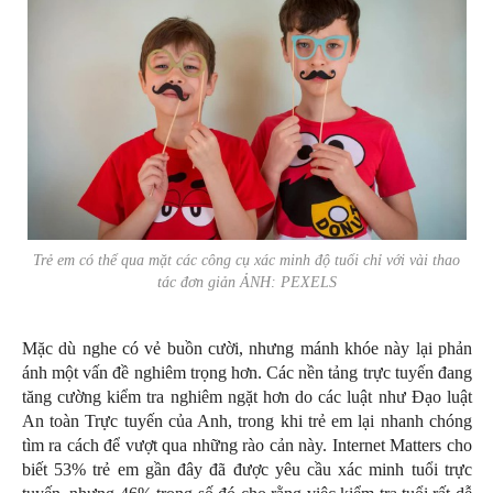
Trẻ em có thể qua mặt các công cụ xác minh độ tuổi chỉ với vài thao
tác đơn giản ẢNH: PEXELS
Mặc dù nghe có vẻ buồn cười, nhưng mánh khóe này lại phản
ánh một vấn đề nghiêm trọng hơn. Các nền tảng trực tuyến đang
tăng cường kiểm tra nghiêm ngặt hơn do các luật như Đạo luật
An toàn Trực tuyến của Anh, trong khi trẻ em lại nhanh chóng
tìm ra cách để vượt qua những rào cản này. Internet Matters cho
biết 53% trẻ em gần đây đã được yêu cầu xác minh tuổi trực