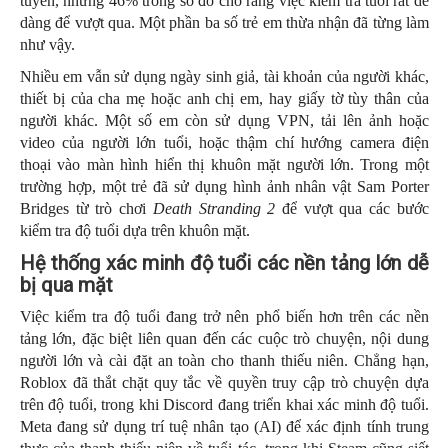
tuyến, nhưng 46% trong số đó cho rằng việc kiểm tra tuổi rất dễ
dàng để vượt qua. Một phần ba số trẻ em thừa nhận đã từng làm
như vậy.
Nhiều em vẫn sử dụng ngày sinh giả, tài khoản của người khác,
thiết bị của cha mẹ hoặc anh chị em, hay giấy tờ tùy thân của
người khác. Một số em còn sử dụng VPN, tải lên ảnh hoặc
video của người lớn tuổi, hoặc thậm chí hướng camera điện
thoại vào màn hình hiển thị khuôn mặt người lớn. Trong một
trường hợp, một trẻ đã sử dụng hình ảnh nhân vật Sam Porter
Bridges từ trò chơi
Death Stranding 2
để vượt qua các bước
kiểm tra độ tuổi dựa trên khuôn mặt.
Hệ thống xác minh độ tuổi các nền tảng lớn dễ
bị qua mặt
Việc kiểm tra độ tuổi đang trở nên phổ biến hơn trên các nền
tảng lớn, đặc biệt liên quan đến các cuộc trò chuyện, nội dung
người lớn và cài đặt an toàn cho thanh thiếu niên. Chẳng hạn,
Roblox đã thắt chặt quy tắc về quyền truy cập trò chuyện dựa
trên độ tuổi, trong khi Discord đang triển khai xác minh độ tuổi.
Meta đang sử dụng trí tuệ nhân tạo (AI) để xác định tính trung