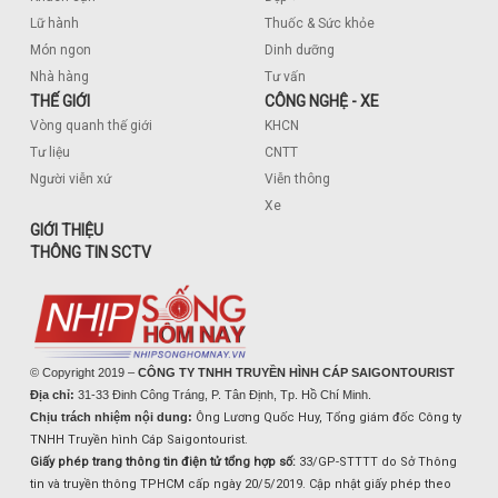
Lữ hành
Thuốc & Sức khỏe
Món ngon
Dinh dưỡng
Nhà hàng
Tư vấn
THẾ GIỚI
CÔNG NGHỆ - XE
Vòng quanh thế giới
KHCN
Tư liệu
CNTT
Người viễn xứ
Viễn thông
Xe
GIỚI THIỆU
THÔNG TIN SCTV
© Copyright 2019 –
CÔNG TY TNHH TRUYỀN HÌNH CÁP SAIGONTOURIST
Địa chỉ:
31-33 Đinh Công Tráng, P. Tân Định, Tp. Hồ Chí Minh.
Chịu trách nhiệm nội dung:
Ông Lương Quốc Huy, Tổng giám đốc Công ty
TNHH Truyền hình Cáp Saigontourist.
Giấy phép trang thông tin điện tử tổng hợp số:
33/GP-STTTT do Sở Thông
tin và truyền thông TPHCM cấp ngày 20/5/2019. Cập nhật giấy phép theo