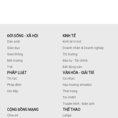
ĐỜI SỐNG - XÃ HỘI
KINH TẾ
Dân sinh
Kinh tế vĩ mô
Giáo dục
Doanh nhân & Doanh nghiệp
Giao thông
Thị trường
Môi trường
Đầu tư - Tài chính
Y tế
Bất động sản
PHÁP LUẬT
VĂN HÓA - GIẢI TRÍ
Tin tức
Ca nhạc
Pháp đình
Hậu trường showbiz
Hỏi đáp
Thời trang
Tin VHNT
Truyền hình - Điện ảnh
CỘNG ĐỒNG MẠNG
THỂ THAO
Chia sẻ
Laliga