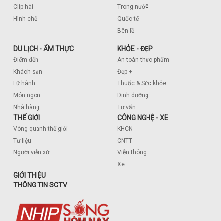
c
Clip hài
Trong nướ
Hình chế
Quốc tế
Bên lề
DU LỊCH - ẨM THỰC
KHỎE - ĐẸP
Điểm đến
An toàn thực phẩm
Khách sạn
Đẹp +
Lữ hành
Thuốc & Sức khỏe
Món ngon
Dinh dưỡng
Nhà hàng
Tư vấn
THẾ GIỚI
CÔNG NGHỆ - XE
Vòng quanh thế giới
KHCN
Tư liệu
CNTT
Người viễn xứ
Viễn thông
Xe
GIỚI THIỆU
THÔNG TIN SCTV