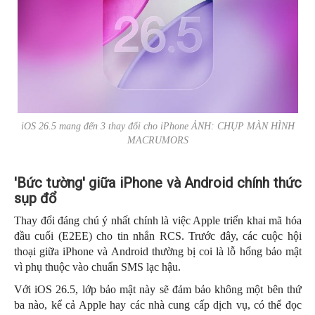
iOS 26.5 mang đến 3 thay đổi cho iPhone ẢNH: CHỤP MÀN HÌNH
MACRUMORS
'Bức tường' giữa iPhone và Android chính thức
sụp đổ
Thay đổi đáng chú ý nhất chính là việc Apple triển khai mã hóa
đầu cuối (E2EE) cho tin nhắn RCS. Trước đây, các cuộc hội
thoại giữa iPhone và Android thường bị coi là lỗ hổng bảo mật
vì phụ thuộc vào chuẩn SMS lạc hậu.
Với iOS 26.5, lớp bảo mật này sẽ đảm bảo không một bên thứ
ba nào, kể cả Apple hay các nhà cung cấp dịch vụ, có thể đọc