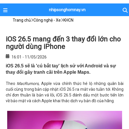
nhipsonghomnay.vn
Trang chủ
Công nghệ - Xe
KHCN
iOS 26.5 mang đến 3 thay đổi lớn cho
người dùng iPhone
16:01 - 11/05/2026
iOS 26.5 sẽ là 'cú bắt tay' lịch sử với Android và sự
thay đổi gây tranh cãi trên Apple Maps.
Theo
MacRumors
, Apple vừa chính thức hé lộ những quân bài
cuối cùng trong bản cập nhật iOS 26.5 ra mắt vào tuần tới. Không
chỉ đơn thuần là bản vá lỗi, iOS 26.5 đánh dấu một bước tiến lớn
về bảo mật và cách Apple khai thác dịch vụ bản đồ của hãng.