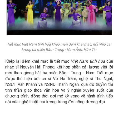
Tiết mục
Việt Nam tinh hoa
khép màn đêm khai mạc, nối nhịp cải
lương ba miền Bắc - Trung - Nam Ảnh: Hữu Tín
Khép lại đêm khai mạc là tiết mục
Việt Nam tinh hoa
của
nhạc sĩ Nguyễn Hải Phong, kết hợp phần cải lương viết lời
mới theo giọng hát ba miền Bắc - Trung - Nam. Tiết mục
được thể hiện bởi ca sĩ Võ Hạ Trâm, nghệ sĩ Thu Ngát,
NSƯT Vân Khánh và NSND Thanh Ngân, qua đó truyền tải
tinh thần giao thoa văn hóa và ý nghĩa xuyên suốt của
chương trình, đồng thời gợi mở kỳ vọng về hành trình tiếp
nối của nghệ thuật cải lương trong đời sống đương đại.