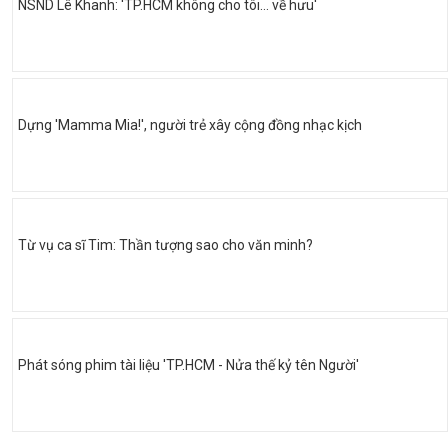
NSND Lê Khanh: 'TP.HCM không cho tôi… về hưu'
Dựng 'Mamma Mia!', người trẻ xây cộng đồng nhạc kịch
Từ vụ ca sĩ Tim: Thần tượng sao cho văn minh?
Phát sóng phim tài liệu 'TP.HCM - Nửa thế kỷ tên Người'