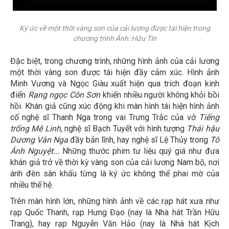
Ký ức về một thời vàng son của cải lương được tái hiện trong
chương trình Ảnh: Hữu Tín
Đặc biệt, trong chương trình, những hình ảnh của cải lương
một thời vàng son được tái hiện đầy cảm xúc. Hình ảnh
Minh Vương và Ngọc Giàu xuất hiện qua trích đoạn kinh
điển
Rạng ngọc Côn Sơn
khiến nhiều người không khỏi bồi
hồi. Khán giả cũng xúc động khi màn hình tái hiện hình ảnh
cố nghệ sĩ Thanh Nga trong vai Trưng Trắc của vở
Tiếng
trống Mê Linh,
nghệ sĩ Bạch Tuyết với hình tượng
Thái hậu
Dương Vân Nga
đầy bản lĩnh, hay nghệ sĩ Lệ Thủy trong
Tô
Ánh Nguyệt...
Những thước phim tư liệu quý giá như đưa
khán giả trở về thời kỳ vàng son của cải lương Nam bộ, nơi
ánh đèn sân khấu từng là ký ức không thể phai mờ của
nhiều thế hệ.
Trên màn hình lớn, những hình ảnh về các rạp hát xưa như
rạp Quốc Thanh, rạp Hưng Đạo (nay là Nhà hát Trần Hữu
Trang), hay rạp Nguyễn Văn Hảo (nay là Nhà hát Kịch