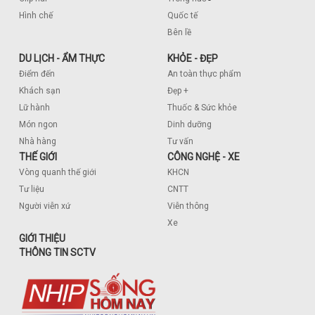
Hình chế
Quốc tế
Bên lề
DU LỊCH - ẨM THỰC
KHỎE - ĐẸP
Điểm đến
An toàn thực phẩm
Khách sạn
Đẹp +
Lữ hành
Thuốc & Sức khỏe
Món ngon
Dinh dưỡng
Nhà hàng
Tư vấn
THẾ GIỚI
CÔNG NGHỆ - XE
Vòng quanh thế giới
KHCN
Tư liệu
CNTT
Người viễn xứ
Viễn thông
Xe
GIỚI THIỆU
THÔNG TIN SCTV