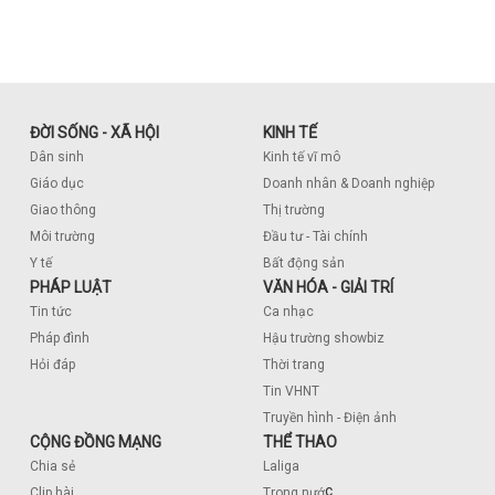
ĐỜI SỐNG - XÃ HỘI
KINH TẾ
Dân sinh
Kinh tế vĩ mô
Giáo dục
Doanh nhân & Doanh nghiệp
Giao thông
Thị trường
Môi trường
Đầu tư - Tài chính
Y tế
Bất động sản
PHÁP LUẬT
VĂN HÓA - GIẢI TRÍ
Tin tức
Ca nhạc
Pháp đình
Hậu trường showbiz
Hỏi đáp
Thời trang
Tin VHNT
Truyền hình - Điện ảnh
CỘNG ĐỒNG MẠNG
THỂ THAO
Chia sẻ
Laliga
c
Clip hài
Trong nướ