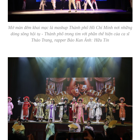
Mở màn đêm khai mạc là mashup
Thành phố Hồ Chí Minh nơi những
dòng sông hội tụ - Thành phố trong tim
với phần thể hiện của ca sĩ
Thảo Trang, rapper Bảo Kun Ảnh: Hữu Tín