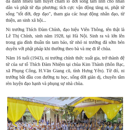
đã dành nhiều tâm huyết chăm lo đời sống tâm linh cho nhân
dân và phật tử địa phương; tích cực vận động tăng ni, phật tử
sống "tốt đời, đẹp đạo", tham gia các hoạt động nhân đạo, từ
thiện, an sinh xã hội...
Ni trưởng Thích Đàm Chính, đạo hiệu Viên Thông, tên thật là
Lê Thị Chính, sinh năm 1928, tại Hà Nội. Sinh ra và lớn lên
trong gia đình thuần tín tam bảo, từ nhỏ ni trưởng đã sớm bén
duyên với phật pháp khi thường theo bà và mẹ đi lễ chùa.
Năm 16 tuổi (1943), ni trưởng chính thức xuất gia, trở thành đệ
tử của sư tổ Thích Đàm Nhiệm tại chùa Kim Thành (thôn Bạc,
xã Phụng Công, H.Văn Giang cũ, tỉnh Hưng Yên). Từ đó, ni
trưởng bắt đầu con đường tu học, sống đời giản dị, chuyên tâm
rèn luyện đạo hạnh và phụng sự nhà chùa.