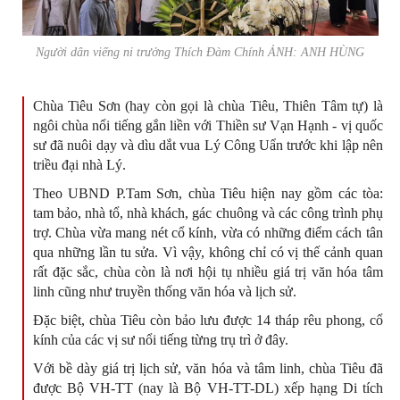
Người dân viếng ni trưởng Thích Đàm Chính ẢNH: ANH HÙNG
Chùa Tiêu Sơn (hay còn gọi là chùa Tiêu, Thiên Tâm tự) là
ngôi chùa nổi tiếng gắn liền với Thiền sư Vạn Hạnh - vị quốc
sư đã nuôi dạy và dìu dắt vua Lý Công Uẩn trước khi lập nên
triều đại nhà Lý.
Theo UBND P.Tam Sơn, chùa Tiêu hiện nay gồm các tòa:
tam bảo, nhà tổ, nhà khách, gác chuông và các công trình phụ
trợ. Chùa vừa mang nét cổ kính, vừa có những điểm cách tân
qua những lần tu sửa. Vì vậy, không chỉ có vị thế cảnh quan
rất đặc sắc, chùa còn là nơi hội tụ nhiều giá trị văn hóa tâm
linh cũng như truyền thống văn hóa và lịch sử.
Đặc biệt, chùa Tiêu còn bảo lưu được 14 tháp rêu phong, cổ
kính của các vị sư nổi tiếng từng trụ trì ở đây.
Với bề dày giá trị lịch sử, văn hóa và tâm linh, chùa Tiêu đã
được Bộ VH-TT (nay là Bộ VH-TT-DL) xếp hạng Di tích