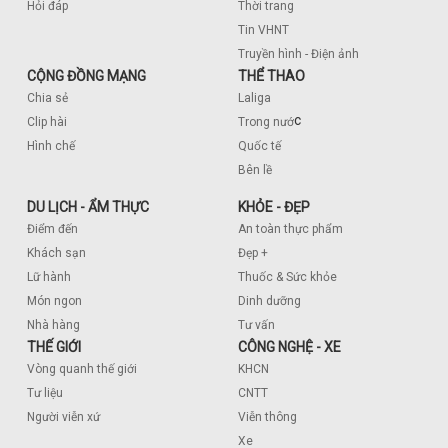
Hỏi đáp
Thời trang
Tin VHNT
Truyền hình - Điện ảnh
CỘNG ĐỒNG MẠNG
THỂ THAO
Chia sẻ
Laliga
c
Clip hài
Trong nướ
Hình chế
Quốc tế
Bên lề
DU LỊCH - ẨM THỰC
KHỎE - ĐẸP
Điểm đến
An toàn thực phẩm
Khách sạn
Đẹp +
Lữ hành
Thuốc & Sức khỏe
Món ngon
Dinh dưỡng
Nhà hàng
Tư vấn
THẾ GIỚI
CÔNG NGHỆ - XE
Vòng quanh thế giới
KHCN
Tư liệu
CNTT
Người viễn xứ
Viễn thông
Xe