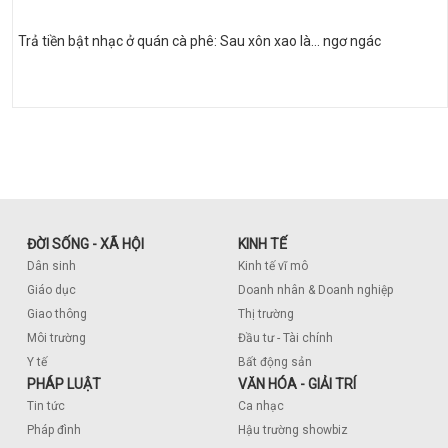
Trả tiền bật nhạc ở quán cà phê: Sau xôn xao là... ngơ ngác
ĐỜI SỐNG - XÃ HỘI
KINH TẾ
Dân sinh
Kinh tế vĩ mô
Giáo dục
Doanh nhân & Doanh nghiệp
Giao thông
Thị trường
Môi trường
Đầu tư - Tài chính
Y tế
Bất động sản
PHÁP LUẬT
VĂN HÓA - GIẢI TRÍ
Tin tức
Ca nhạc
Pháp đình
Hậu trường showbiz