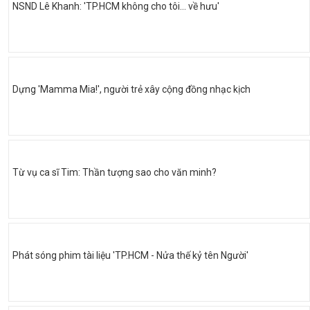
NSND Lê Khanh: 'TP.HCM không cho tôi… về hưu'
Dựng 'Mamma Mia!', người trẻ xây cộng đồng nhạc kịch
Từ vụ ca sĩ Tim: Thần tượng sao cho văn minh?
Phát sóng phim tài liệu 'TP.HCM - Nửa thế kỷ tên Người'