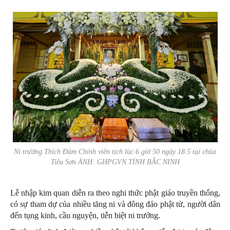
Ni trưởng Thích Đàm Chính viên tịch lúc 6 giờ 50 ngày 18.5 tại chùa
Tiêu Sơn ẢNH: GHPGVN TỈNH BẮC NINH
Lễ nhập kim quan diễn ra theo nghi thức phật giáo truyền thống,
có sự tham dự của nhiều tăng ni và đông đảo phật tử, người dân
đến tụng kinh, cầu nguyện, tiễn biệt ni trưởng.