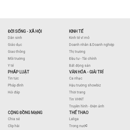
ĐỜI SỐNG - XÃ HỘI
KINH TẾ
Dân sinh
Kinh tế vĩ mô
Giáo dục
Doanh nhân & Doanh nghiệp
Giao thông
Thị trường
Môi trường
Đầu tư - Tài chính
Y tế
Bất động sản
PHÁP LUẬT
VĂN HÓA - GIẢI TRÍ
Tin tức
Ca nhạc
Pháp đình
Hậu trường showbiz
Hỏi đáp
Thời trang
Tin VHNT
Truyền hình - Điện ảnh
CỘNG ĐỒNG MẠNG
THỂ THAO
Chia sẻ
Laliga
c
Clip hài
Trong nướ