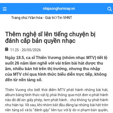
nhipsonghomnay.vn
Trang chủ
Văn hóa - Giải trí
Tin VHNT
Thêm nghệ sĩ lên tiếng chuyện bị
đánh cắp bản quyền nhạc
11:25 - 20/05/2026
Ngày 18.5, ca sĩ Thiên Vương (nhóm nhạc MTV) tiết lộ
suốt 26 năm làm nghề với vài trăm bài hát được thu
âm, nhiều bản hit trên thị trường, nhưng thu nhập
của MTV chỉ qua hình thức biểu diễn trực tiếp, không
đến từ nền tảng số.
Thiên Vương cho biết thời điểm MTV phát hành những bài hát,
album bằng hình thức vật lý, phải thông qua một đơn vị phát hành
nào đó để xin giấy phép, tem phát hành… chứ không tự phát hành
như hiện tại. Về sau, khi nhóm bắt đầu đăng lại những bài hát trên
nền tảng số và bị "đánh gậy" liên tục với lý do vi phạm bản quyền,