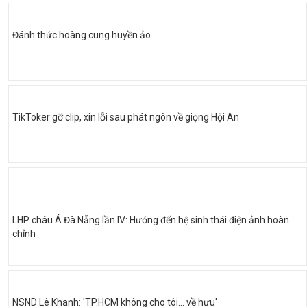
Đánh thức hoàng cung huyền ảo
TikToker gỡ clip, xin lỗi sau phát ngôn về giọng Hội An
LHP châu Á Đà Nẵng lần IV: Hướng đến hệ sinh thái điện ảnh hoàn
chỉnh
NSND Lê Khanh: 'TP.HCM không cho tôi… về hưu'