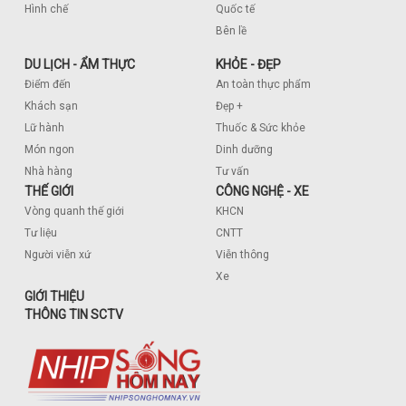
Hình chế
Quốc tế
Bên lề
DU LỊCH - ẨM THỰC
KHỎE - ĐẸP
Điểm đến
An toàn thực phẩm
Khách sạn
Đẹp +
Lữ hành
Thuốc & Sức khỏe
Món ngon
Dinh dưỡng
Nhà hàng
Tư vấn
THẾ GIỚI
CÔNG NGHỆ - XE
Vòng quanh thế giới
KHCN
Tư liệu
CNTT
Người viễn xứ
Viễn thông
Xe
GIỚI THIỆU
THÔNG TIN SCTV