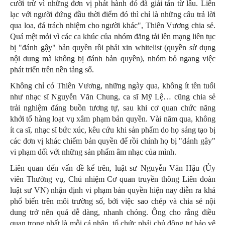
cười trừ vì những đơn vị phát hành đó đã giải tán từ lâu. Liên
lạc với người đứng đầu thời điểm đó thì chỉ là những câu trả lời
qua loa, đá trách nhiệm cho người khác", Thiên Vương chia sẻ.
Quá mệt mỏi vì các ca khúc của nhóm đăng tải lên mạng liên tục
bị "đánh gậy" bản quyền rồi phải xin whitelist (quyền sử dụng
nội dung mà không bị đánh bản quyền), nhóm bỏ ngang việc
phát triển trên nền tảng số.
Không chỉ có Thiên Vương, những ngày qua, không ít tên tuổi
như nhạc sĩ Nguyễn Văn Chung, ca sĩ Mỹ Lệ… cũng chia sẻ
trải nghiệm đáng buồn tương tự, sau khi cơ quan chức năng
khởi tố hàng loạt vụ xâm phạm bản quyền. Vài năm qua, không
ít ca sĩ, nhạc sĩ bức xúc, kêu cứu khi sản phẩm do họ sáng tạo bị
các đơn vị khác chiếm bản quyền để rồi chính họ bị "đánh gậy"
vi phạm đối với những sản phẩm âm nhạc của mình.
Liên quan đến vấn đề kể trên, luật sư Nguyễn Văn Hậu (Ủy
viên Thường vụ, Chủ nhiệm Cơ quan truyền thông Liên đoàn
luật sư VN) nhận định vi phạm bản quyền hiện nay diễn ra khá
phổ biến trên môi trường số, bởi việc sao chép và chia sẻ nội
dung trở nên quá dễ dàng, nhanh chóng. Ông cho rằng điều
quan trọng nhất là mỗi cá nhân, tổ chức phải chủ động tự bảo vệ