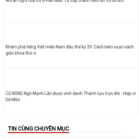
Nơi an nghỉ của thi sĩ Hàn Mạc Tử sắp thành siêu đô thị du lịch
Khám phá tiếng Việt miền Nam đầu thế kỷ 20: Cách biên soạn sách
giáo khoa thú vị
Cố NSND Ngô Mạnh Lân được vinh danh Thành tựu trọn đời - Hiệp sĩ
Dế Mèn
TIN CÙNG CHUYÊN MỤC