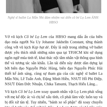
Nghệ sĩ ballet La Mẫn Nhi đảm nhiệm vai diễn cô bé Lọ Lem ẢNH:
HBSO
Vở vũ kịch
Cô bé Lọ Lem
của HBSO mang dấu ấn của biên
đạo múa người Na Uy Johanne Jakhelln Constant, từng thành
công với vũ kịch
Kẹp hạt dẻ
. Đây là một trong những vở ballet
được yêu thích nhất những năm qua tại TP.HCM khi sử dụng
ngôn ngữ múa tinh tế, khai thác nội tâm nhân vật thông qua hình
thể và tương tác sân khấu. Lần tái diễn này được dàn dựng lại
bởi biên đạo Nguyễn Phúc Hùng, biên đạo Nguyễn Phúc Hải
thiết kế ánh sáng, cùng sự tham gia của các nghệ sĩ ballet La
Mẫn Nhi, Lê Tuấn Anh, Đặng Minh Hiền, NSƯT Hồ Phi Điệp,
NSƯT Đàm Đức Nhuận, Chika Tatsumi, Thạch Hiểu Lăng...
Vũ kịch
Cô bé Lọ Lem
xoay quanh nhân vật Lọ Lem phải sống
với mẹ kế độc ác và chị kế xấu tính, cô phải làm việc luôn tay và
bị đối xử tàn tệ. Tuy nhiên, "bánh xe số phận" đã xoay chuyển