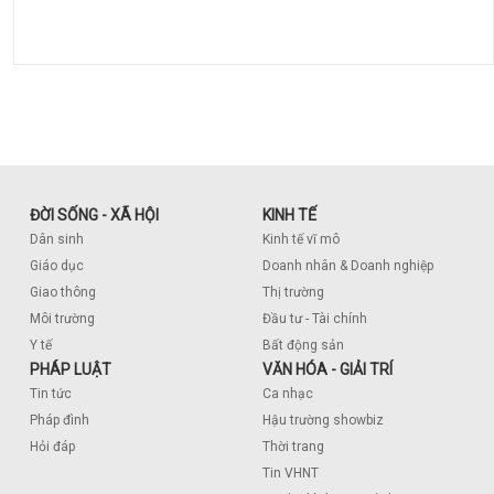
ĐỜI SỐNG - XÃ HỘI
KINH TẾ
Dân sinh
Kinh tế vĩ mô
Giáo dục
Doanh nhân & Doanh nghiệp
Giao thông
Thị trường
Môi trường
Đầu tư - Tài chính
Y tế
Bất động sản
PHÁP LUẬT
VĂN HÓA - GIẢI TRÍ
Tin tức
Ca nhạc
Pháp đình
Hậu trường showbiz
Hỏi đáp
Thời trang
Tin VHNT