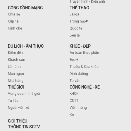
Truyền hình - Điện ảnh
CỘNG ĐỒNG MẠNG
THỂ THAO
Chia sẻ
Laliga
c
Clip hài
Trong nướ
Hình chế
Quốc tế
Bên lề
DU LỊCH - ẨM THỰC
KHỎE - ĐẸP
Điểm đến
An toàn thực phẩm
Khách sạn
Đẹp +
Lữ hành
Thuốc & Sức khỏe
Món ngon
Dinh dưỡng
Nhà hàng
Tư vấn
THẾ GIỚI
CÔNG NGHỆ - XE
Vòng quanh thế giới
KHCN
Tư liệu
CNTT
Người viễn xứ
Viễn thông
Xe
GIỚI THIỆU
THÔNG TIN SCTV