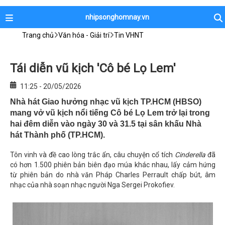
nhipsonghomnay.vn
Trang chủ
Văn hóa - Giải trí
Tin VHNT
Tái diễn vũ kịch 'Cô bé Lọ Lem'
11:25 - 20/05/2026
Nhà hát Giao hưởng nhạc vũ kịch TP.HCM (HBSO)
mang vở vũ kịch nổi tiếng Cô bé Lọ Lem trở lại trong
hai đêm diễn vào ngày 30 và 31.5 tại sân khấu Nhà
hát Thành phố (TP.HCM).
Tôn vinh và đề cao lòng trắc ẩn, câu chuyện cổ tích
Cinderella
đã
có hơn 1.500 phiên bản biên đạo múa khác nhau, lấy cảm hứng
từ phiên bản do nhà văn Pháp Charles Perrault chấp bút, âm
nhạc của nhà soạn nhạc người Nga Sergei Prokofiev.