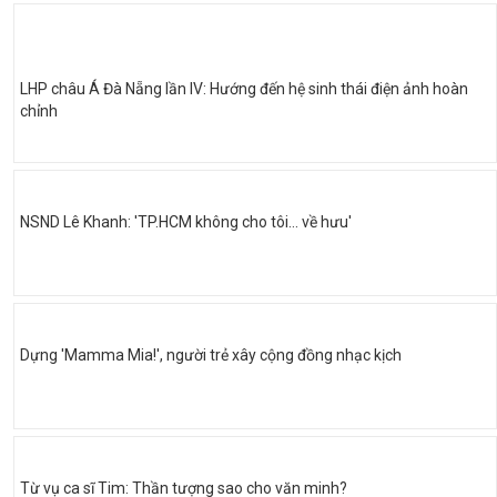
LHP châu Á Đà Nẵng lần IV: Hướng đến hệ sinh thái điện ảnh hoàn
chỉnh
NSND Lê Khanh: 'TP.HCM không cho tôi… về hưu'
Dựng 'Mamma Mia!', người trẻ xây cộng đồng nhạc kịch
Từ vụ ca sĩ Tim: Thần tượng sao cho văn minh?