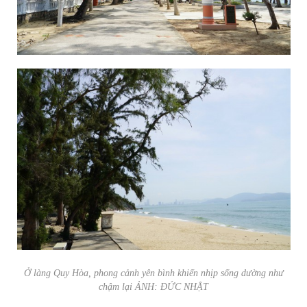
Ở làng Quy Hòa, phong cảnh yên bình khiến nhịp sống dường như
chậm lại ẢNH: ĐỨC NHẬT