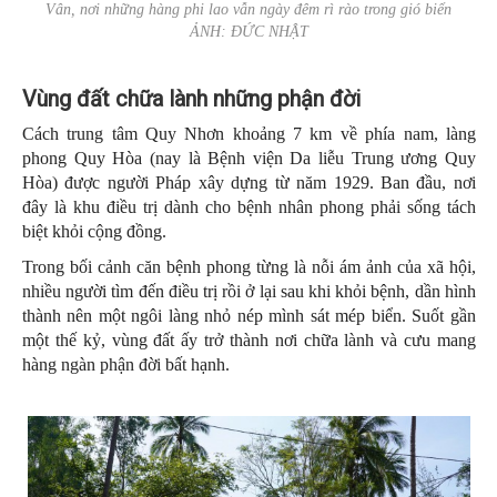
Vân, nơi những hàng phi lao vẫn ngày đêm rì rào trong gió biển
ẢNH: ĐỨC NHẬT
Vùng đất chữa lành những phận đời
Cách trung tâm Quy Nhơn khoảng 7 km về phía nam, làng
phong Quy Hòa (nay là Bệnh viện Da liễu Trung ương Quy
Hòa) được người Pháp xây dựng từ năm 1929. Ban đầu, nơi
đây là khu điều trị dành cho bệnh nhân phong phải sống tách
biệt khỏi cộng đồng.
Trong bối cảnh căn bệnh phong từng là nỗi ám ảnh của xã hội,
nhiều người tìm đến điều trị rồi ở lại sau khi khỏi bệnh, dần hình
thành nên một ngôi làng nhỏ nép mình sát mép biển. Suốt gần
một thế kỷ, vùng đất ấy trở thành nơi chữa lành và cưu mang
hàng ngàn phận đời bất hạnh.