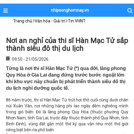
nhipsonghomnay.vn
Trang chủ
Văn hóa - Giải trí
Tin VHNT
Nơi an nghỉ của thi sĩ Hàn Mạc Tử sắp
thành siêu đô thị du lịch
09:50 - 21/05/2026
Từng là nơi thi sĩ Hàn Mạc Tử (*) qua đời, làng phong
Quy Hòa ở Gia Lai đang đứng trước bước ngoặt lớn
khi khu vực này chuẩn bị phát triển thành siêu đô thị
du lịch nghỉ dưỡng quốc tế.
86 năm trước, thi sĩ Hàn Mạc Tử trút hơi thở cuối cùng dưới chân
núi Xuân Vân, nơi những hàng phi lao ngày đêm nghiêng mình
trong gió biển. Đó là làng phong Quy Hòa (thuộc phường Quy
Nhơn Nam, tỉnh Gia Lai; trước đây thuộc thành phố Quy Nhơn, tỉnh
Bình Định), vùng đất gần một thế kỷ qua vẫn như một thế giới
riêng biệt bên rìa phố biển.