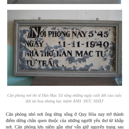
Căn phòng nơi thi sĩ Hàn Mạc Tử sống những ngày cuối đời của cuộc
đời tài hoa nhưng bạc mệnh ẢNH: ĐỨC NHẬT
Căn phòng nhỏ nơi ông từng sống ở Quy Hòa nay trở thành
điểm dừng chân quen thuộc của những người yêu thơ từ khắp
nơi. Căn phòng lưu niệm gần như vẫn giữ nguyên trạng sau