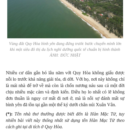
Vùng đất Quy Hòa bình yên đang đứng trước bước chuyển mình lớn
khi một siêu đô thị du lịch nghỉ dưỡng quốc tế chuẩn bị hình thành
ẢNH: ĐỨC NHẬT
Nhiều cư dân gắn bó lâu năm với Quy Hòa không giấu được
nỗi lo trước khả năng giải tỏa, di dời. Với họ, nơi này không chỉ
là mái nhà để trở về mà còn là chốn nương náu sau cả một đời
chịu nhiều mặc cảm và định kiến. Điều họ lo nhất có lẽ không
đơn thuần là nguy cơ mất đi nơi ở, mà là nỗi sợ đánh mất sự
bình yên đã tồn tại gần một thế kỷ dưới chân núi Xuân Vân.
(*):
Tên nhà thơ thường được biết đến là Hàn Mặc Tử, tuy
nhiên bài viết này thống nhất sử dụng tên Hàn Mạc Tử theo
cách ghi tại di tích ở Quy Hòa.