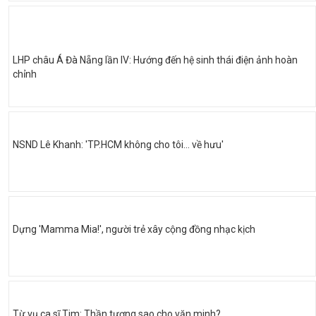
LHP châu Á Đà Nẵng lần IV: Hướng đến hệ sinh thái điện ảnh hoàn
chỉnh
NSND Lê Khanh: 'TP.HCM không cho tôi… về hưu'
Dựng 'Mamma Mia!', người trẻ xây cộng đồng nhạc kịch
Từ vụ ca sĩ Tim: Thần tượng sao cho văn minh?