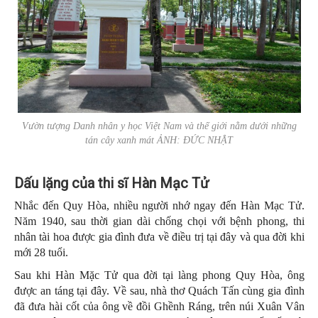
Vườn tượng Danh nhân y học Việt Nam và thế giới nằm dưới những
tán cây xanh mát ẢNH: ĐỨC NHẬT
Dấu lặng của thi sĩ Hàn Mạc Tử
Nhắc đến Quy Hòa, nhiều người nhớ ngay đến Hàn Mạc Tử.
Năm 1940, sau thời gian dài chống chọi với bệnh phong, thi
nhân tài hoa được gia đình đưa về điều trị tại đây và qua đời khi
mới 28 tuổi.
Sau khi Hàn Mặc Tử qua đời tại làng phong Quy Hòa, ông
được an táng tại đây. Về sau, nhà thơ Quách Tấn cùng gia đình
đã đưa hài cốt của ông về đồi Ghềnh Ráng, trên núi Xuân Vân