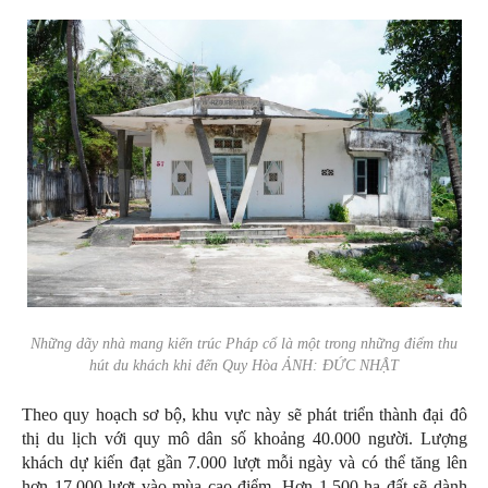
Những dãy nhà mang kiến trúc Pháp cổ là một trong những điểm thu
hút du khách khi đến Quy Hòa ẢNH: ĐỨC NHẬT
Theo quy hoạch sơ bộ, khu vực này sẽ phát triển thành đại đô
thị du lịch với quy mô dân số khoảng 40.000 người. Lượng
khách dự kiến đạt gần 7.000 lượt mỗi ngày và có thể tăng lên
hơn 17.000 lượt vào mùa cao điểm. Hơn 1.500 ha đất sẽ dành