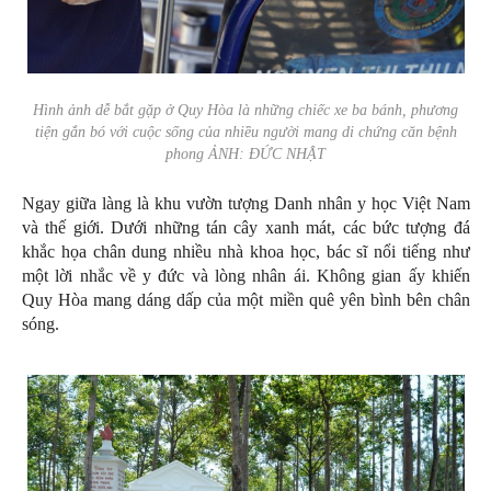
Hình ảnh dễ bắt gặp ở Quy Hòa là những chiếc xe ba bánh, phương
tiện gắn bó với cuộc sống của nhiều người mang di chứng căn bệnh
phong ẢNH: ĐỨC NHẬT
Ngay giữa làng là khu vườn tượng Danh nhân y học Việt Nam
và thế giới. Dưới những tán cây xanh mát, các bức tượng đá
khắc họa chân dung nhiều nhà khoa học, bác sĩ nổi tiếng như
một lời nhắc về y đức và lòng nhân ái. Không gian ấy khiến
Quy Hòa mang dáng dấp của một miền quê yên bình bên chân
sóng.