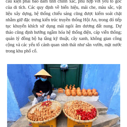
cấu kiện phải bảo đảm tính chính xác, phù hợp với yếu tố gốc
của di tích. Các quy định về biển hiệu, mái che, màu sắc, vật
liệu xây dựng, hệ thống chiếu sáng cũng được kiểm soát chặt
nhằm giữ đặc trưng kiến trúc truyền thống Hội An, trong đó tiếp
tục khuyến khích sử dụng mái ngói âm dương đất nung. Dự
thảo cũng định hướng ngầm hóa hệ thống điện, cáp viễn thông;
quản lý đồng bộ hạ tầng kỹ thuật, cây xanh, không gian công
cộng và các yếu tố cảnh quan sinh thái như sân vườn, mặt nước
trong khu phố cổ.