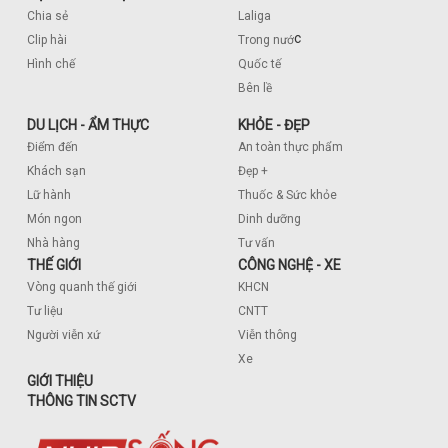
Chia sẻ
Laliga
c
Clip hài
Trong nướ
Hình chế
Quốc tế
Bên lề
DU LỊCH - ẨM THỰC
KHỎE - ĐẸP
Điểm đến
An toàn thực phẩm
Khách sạn
Đẹp +
Lữ hành
Thuốc & Sức khỏe
Món ngon
Dinh dưỡng
Nhà hàng
Tư vấn
THẾ GIỚI
CÔNG NGHỆ - XE
Vòng quanh thế giới
KHCN
Tư liệu
CNTT
Người viễn xứ
Viễn thông
Xe
GIỚI THIỆU
THÔNG TIN SCTV