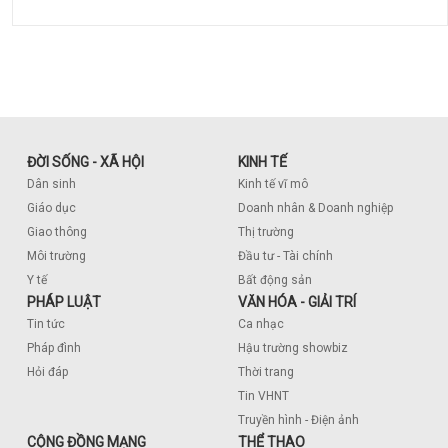
ĐỜI SỐNG - XÃ HỘI
KINH TẾ
Dân sinh
Kinh tế vĩ mô
Giáo dục
Doanh nhân & Doanh nghiệp
Giao thông
Thị trường
Môi trường
Đầu tư - Tài chính
Y tế
Bất động sản
PHÁP LUẬT
VĂN HÓA - GIẢI TRÍ
Tin tức
Ca nhạc
Pháp đình
Hậu trường showbiz
Hỏi đáp
Thời trang
Tin VHNT
Truyền hình - Điện ảnh
CỘNG ĐỒNG MẠNG
THỂ THAO