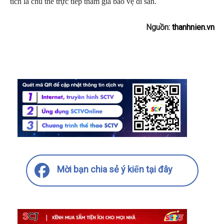
tích là chủ thể trực tiếp tham gia bảo vệ di sản.
Nguồn:
thanhnien.vn
Mời bạn chia sẻ ý kiến tại đây