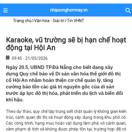
nhipsonghomnay.vn
Trang chủ
Văn hóa - Giải trí
Tin VHNT
Karaoke, vũ trường sẽ bị hạn chế hoạt
động tại Hội An
09:45 - 21/05/2026
Ngày 20.5, UBND TP.Đà Nẵng cho biết đang xây
dựng Quy chế bảo vệ Di sản văn hóa thế giới đô thị
cổ Hội An nhằm hoàn thiện cơ chế quản lý, tăng
cường bảo tồn các giá trị nguyên gốc của di sản
trước áp lực đô thị hóa, phát triển du lịch và biến đổi
khí hậu.
Theo dự thảo, quy chế tập trung siết chặt quản lý không gian kiến
trúc, cảnh quan đô thị và hoạt động xây dựng trong khu phố cổ.
Các công trình, hạng mục hoặc vật dụng làm phá vỡ cảnh quan,
xâm phạm di tích sẽ không được phép tồn tại; trường hợp đã có