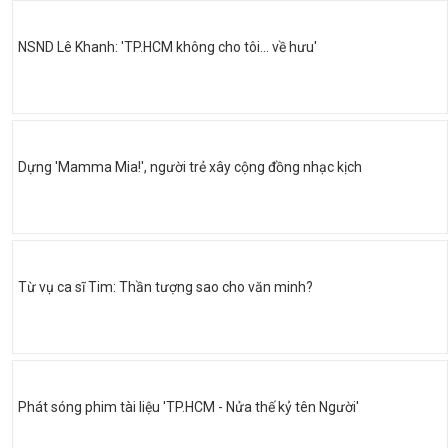
NSND Lê Khanh: 'TP.HCM không cho tôi… về hưu'
Dựng 'Mamma Mia!', người trẻ xây cộng đồng nhạc kịch
Từ vụ ca sĩ Tim: Thần tượng sao cho văn minh?
Phát sóng phim tài liệu 'TP.HCM - Nửa thế kỷ tên Người'