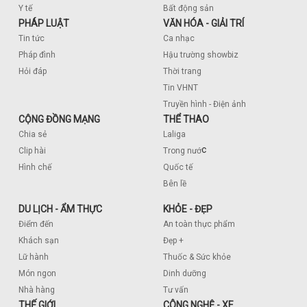
Y tế
Bất động sản
PHÁP LUẬT
VĂN HÓA - GIẢI TRÍ
Tin tức
Ca nhạc
Pháp đình
Hậu trường showbiz
Hỏi đáp
Thời trang
Tin VHNT
Truyền hình - Điện ảnh
CỘNG ĐỒNG MẠNG
THỂ THAO
Chia sẻ
Laliga
c
Clip hài
Trong nướ
Hình chế
Quốc tế
Bên lề
DU LỊCH - ẨM THỰC
KHỎE - ĐẸP
Điểm đến
An toàn thực phẩm
Khách sạn
Đẹp +
Lữ hành
Thuốc & Sức khỏe
Món ngon
Dinh dưỡng
Nhà hàng
Tư vấn
THẾ GIỚI
CÔNG NGHỆ - XE