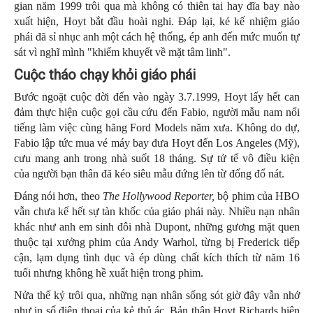
gian năm 1999 trôi qua mà không có thiên tai hay đĩa bay nào
xuất hiện, Hoyt bắt đầu hoài nghi. Đáp lại, kẻ kế nhiệm giáo
phái đã sỉ nhục anh một cách hệ thống, ép anh đến mức muốn tự
sát vì nghĩ mình "khiếm khuyết về mặt tâm linh".
Cuộc tháo chạy khỏi giáo phái
Bước ngoặt cuộc đời đến vào ngày 3.7.1999, Hoyt lấy hết can
đảm thực hiện cuộc gọi cầu cứu đến Fabio, người mẫu nam nổi
tiếng làm việc cùng hãng Ford Models năm xưa. Không do dự,
Fabio lập tức mua vé máy bay đưa Hoyt đến Los Angeles (Mỹ),
cưu mang anh trong nhà suốt 18 tháng. Sự tử tế vô điều kiện
của người bạn thân đã kéo siêu mẫu đứng lên từ đống đổ nát.
Đáng nói hơn, theo
The Hollywood Reporter,
bộ phim của HBO
vẫn chưa kể hết sự tàn khốc của giáo phái này. Nhiều nạn nhân
khác như anh em sinh đôi nhà Dupont, những gương mặt quen
thuộc tại xưởng phim của Andy Warhol, từng bị Frederick tiếp
cận, lạm dụng tình dục và ép dùng chất kích thích từ năm 16
tuổi nhưng không hề xuất hiện trong phim.
Nửa thế kỷ trôi qua, những nạn nhân sống sót giờ đây vẫn nhớ
như in số điện thoại của kẻ thủ ác. Bản thân Hoyt Richards hiện