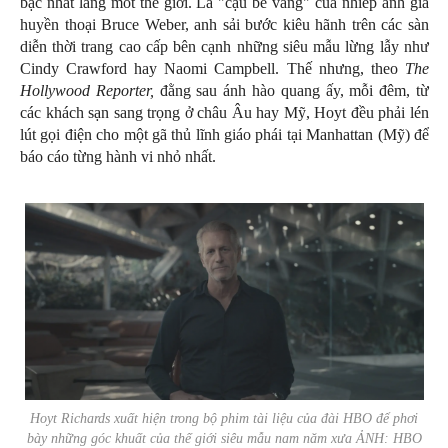
bậc nhất làng mốt thế giới. Là "cậu bé vàng" của nhiếp ảnh gia
huyền thoại Bruce Weber, anh sải bước kiêu hãnh trên các sàn
diễn thời trang cao cấp bên cạnh những siêu mẫu lừng lẫy như
Cindy Crawford hay Naomi Campbell. Thế nhưng, theo
The
Hollywood Reporter,
đằng sau ánh hào quang ấy, mỗi đêm, từ
các khách sạn sang trọng ở châu Âu hay Mỹ, Hoyt đều phải lén
lút gọi điện cho một gã thủ lĩnh giáo phái tại Manhattan (Mỹ) để
báo cáo từng hành vi nhỏ nhất.
Hoyt Richards xuất hiện trong bộ phim tài liệu của đài HBO để phơi
bày những góc khuất của thế giới siêu mẫu nam năm xưa ẢNH: HBO