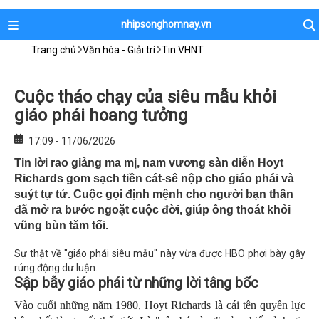
nhipsonghomnay.vn
Trang chủ
Văn hóa - Giải trí
Tin VHNT
Cuộc tháo chạy của siêu mẫu khỏi
giáo phái hoang tưởng
17:09 - 11/06/2026
Tin lời rao giảng ma mị, nam vương sàn diễn Hoyt
Richards gom sạch tiền cát-sê nộp cho giáo phái và
suýt tự tử. Cuộc gọi định mệnh cho người bạn thân
đã mở ra bước ngoặt cuộc đời, giúp ông thoát khỏi
vũng bùn tăm tối.
Sự thật về "giáo phái siêu mẫu" này vừa được HBO phơi bày gây
rúng động dư luận.
Sập bẫy giáo phái từ những lời tâng bốc
Vào cuối những năm 1980, Hoyt Richards là cái tên quyền lực