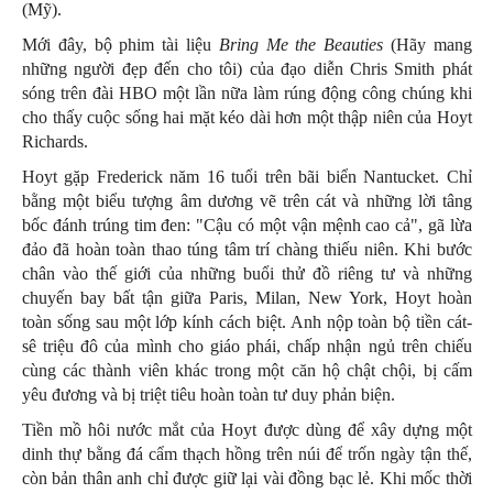
(Mỹ).
Mới đây, bộ phim tài liệu
Bring Me the Beauties
(Hãy mang
những người đẹp đến cho tôi) của đạo diễn Chris Smith phát
sóng trên đài HBO một lần nữa làm rúng động công chúng khi
cho thấy cuộc sống hai mặt kéo dài hơn một thập niên của Hoyt
Richards.
Hoyt gặp Frederick năm 16 tuổi trên bãi biển Nantucket. Chỉ
bằng một biểu tượng âm dương vẽ trên cát và những lời tâng
bốc đánh trúng tim đen: "Cậu có một vận mệnh cao cả", gã lừa
đảo đã hoàn toàn thao túng tâm trí chàng thiếu niên. Khi bước
chân vào thế giới của những buổi thử đồ riêng tư và những
chuyến bay bất tận giữa Paris, Milan, New York, Hoyt hoàn
toàn sống sau một lớp kính cách biệt. Anh nộp toàn bộ tiền cát-
sê triệu đô của mình cho giáo phái, chấp nhận ngủ trên chiếu
cùng các thành viên khác trong một căn hộ chật chội, bị cấm
yêu đương và bị triệt tiêu hoàn toàn tư duy phản biện.
Tiền mồ hôi nước mắt của Hoyt được dùng để xây dựng một
dinh thự bằng đá cẩm thạch hồng trên núi để trốn ngày tận thế,
còn bản thân anh chỉ được giữ lại vài đồng bạc lẻ. Khi mốc thời