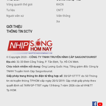
Vòng quanh thế giới
KHCN
Tư liệu
CNTT
Người viễn xứ
Viễn thông
Xe
GIỚI THIỆU
THÔNG TIN SCTV
© Copyright 2019 –
CÔNG TY TNHH TRUYỀN HÌNH CÁP SAIGONTOURIST
Địa chỉ:
31-33 Đinh Công Tráng, P. Tân Định, Tp. Hồ Chí Minh.
Chịu trách nhiệm nội dung:
Ông Lương Quốc Huy, Tổng giám đốc Công ty
TNHH Truyền hình Cáp Saigontourist.
Giấy phép trang thông tin điện tử tổng hợp số:
33/GP-STTTT do Sở Thông
tin và truyền thông TPHCM cấp ngày 20/5/2019. Cập nhật giấy phép theo
quyết định số 7699/GP-TTĐT ngày 13 tháng 7 năm 2026 của sở VH&TT
Tp.HCM.