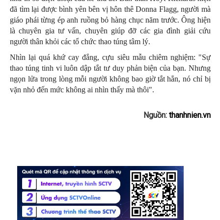
đã tìm lại được bình yên bên vị hôn thê Donna Flagg, người mà
giáo phái từng ép anh ruồng bỏ hàng chục năm trước. Ông hiện
là chuyên gia tư vấn, chuyên giúp đỡ các gia đình giải cứu
người thân khỏi các tổ chức thao túng tâm lý.
Nhìn lại quá khứ cay đắng, cựu siêu mẫu chiêm nghiệm: "Sự
thao túng tinh vi luôn dập tắt tư duy phản biện của bạn. Nhưng
ngọn lửa trong lòng mỗi người không bao giờ tắt hẳn, nó chỉ bị
vặn nhỏ đến mức không ai nhìn thấy mà thôi".
Nguồn:
thanhnien.vn