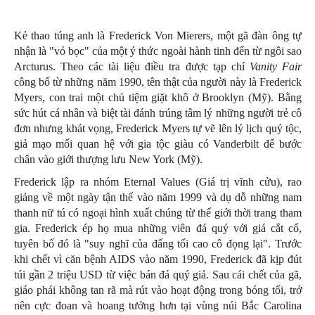
Kẻ thao túng anh là Frederick Von Mierers, một gã đàn ông tự
nhận là "vỏ bọc" của một ý thức ngoài hành tinh đến từ ngôi sao
Arcturus. Theo các tài liệu điều tra được tạp chí
Vanity Fair
công bố từ những năm 1990, tên thật của người này là Frederick
Myers, con trai một chủ tiệm giặt khô ở Brooklyn (Mỹ). Bằng
sức hút cá nhân và biệt tài đánh trúng tâm lý những người trẻ cô
đơn nhưng khát vọng, Frederick Myers tự vẽ lên lý lịch quý tộc,
giả mạo mối quan hệ với gia tộc giàu có Vanderbilt để bước
chân vào giới thượng lưu New York (Mỹ).
Frederick lập ra nhóm Eternal Values (Giá trị vĩnh cửu), rao
giảng về một ngày tận thế vào năm 1999 và dụ dỗ những nam
thanh nữ tú có ngoại hình xuất chúng từ thế giới thời trang tham
gia. Frederick ép họ mua những viên đá quý với giá cắt cổ,
tuyên bố đó là "suy nghĩ của đấng tối cao cô đọng lại". Trước
khi chết vì căn bệnh AIDS vào năm 1990, Frederick đã kịp đút
túi gần 2 triệu USD từ việc bán đá quý giả. Sau cái chết của gã,
giáo phái không tan rã mà rút vào hoạt động trong bóng tối, trở
nên cực đoan và hoang tưởng hơn tại vùng núi Bắc Carolina