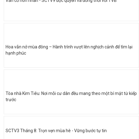
Ván cờ hôn nhân - SCTV9 độc quyền và đồng thời với TVB
Hoa vẫn nở mùa đông – Hành trình vượt lên nghịch cảnh để tìm lại
hạnh phúc
Tòa nhà Kim Tiêu: Nơi mỗi cư dân đều mang theo một bí mật từ kiếp
trước
SCTV3 Tháng 8: Trọn vẹn mùa hè - Vững bước tự tin