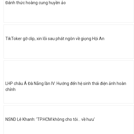
Đánh thức hoàng cung huyền ảo
TikToker gỡ clip, xin lỗi sau phát ngôn về giọng Hội An
LHP châu Á Đà Nẵng lần IV: Hướng đến hệ sinh thái điện ảnh hoàn
chỉnh
NSND Lê Khanh: 'TP.HCM không cho tôi… về hưu'