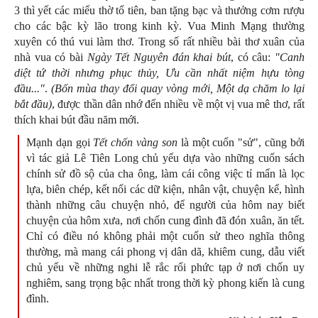
3 thì yết các miếu thờ tổ tiên, ban tặng bạc và thưởng cơm rượu
cho các bậc kỳ lão trong kinh kỳ. Vua Minh Mạng thường
xuyên có thú vui làm thơ. Trong số rất nhiều bài thơ xuân của
nhà vua có bài
Ngày Tết Nguyên đán khai bút
, có câu:
"Canh
diệt tứ thời nhưng phục thủy, Ưu cần nhất niệm hựu tòng
đầu..."
.
(Bốn mùa thay đổi quay vòng mới, Một dạ chăm lo lại
bắt đầu)
, được thần dân nhớ đến nhiều về một vị vua mê thơ, rất
thích khai bút đầu năm mới.
Mạnh dạn gọi
Tết chốn vàng son
là một cuốn "sử", cũng bởi
vì tác giả Lê Tiên Long chủ yếu dựa vào những cuốn sách
chính sử đồ sộ của cha ông, làm cái công việc tỉ mẩn là lọc
lựa, biên chép, kết nối các dữ kiện, nhân vật, chuyện kể, hình
thành những câu chuyện nhỏ, để người của hôm nay biết
chuyện của hôm xưa, nơi chốn cung đình đã đón xuân, ăn tết.
Chỉ có điều nó không phải một cuốn sử theo nghĩa thông
thường, mà mang cái phong vị dân dã, khiêm cung, dẫu viết
chủ yếu về những nghi lễ rắc rối phức tạp ở nơi chốn uy
nghiêm, sang trọng bậc nhất trong thời kỳ phong kiến là cung
đình.