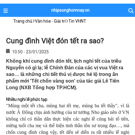
nhipsonghomnay.vn
Trang chủ
Văn hóa - Giải trí
Tin VHNT
Cung đình Việt đón tết ra sao?
10:50 - 23/01/2025
Không khí cung đình đón tết, lịch nghỉ tết của triều
Nguyễn có gì lạ; lễ Chính Đán của các vị vua Việt ra
sao… là những chi tiết thú vị được hé lộ trong ấn
phẩm mới 'Tết chốn vàng son' của tác giả Lê Tiên
Long (NXB Tổng hợp TP.HCM).
N
hiều nghi lễ phức tạp
"Mùng một tết cha, mùng hai tết mẹ, mùng ba tết thầy", vì là
nước Á Đông chịu ảnh hưởng của tư tưởng Nho giáo nên ở VN
không chỉ có thần dân thực hiện các nghi lễ cúng bái tổ tiên,
mừng tuổi cha mẹ và thể hiện tinh thần tôn sư trọng đạo…, mà
chốn cung đình cũng vậy, tết đến sẽ diễn ra rất nhiều lễ nghi