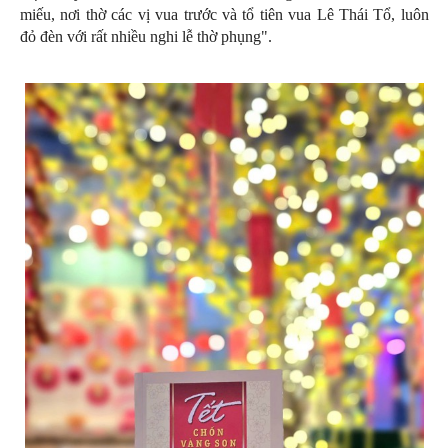
miếu, nơi thờ các vị vua trước và tổ tiên vua Lê Thái Tổ, luôn
đỏ đèn với rất nhiều nghi lễ thờ phụng".