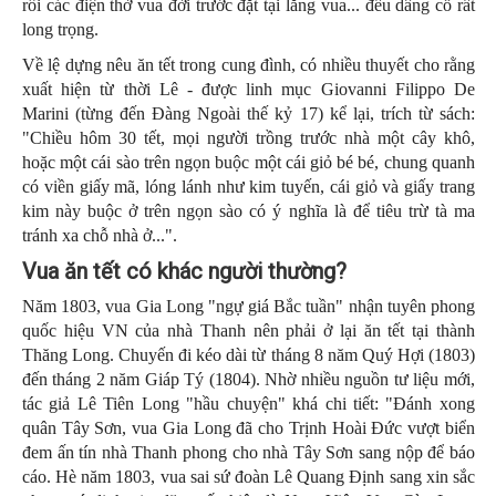
rồi các điện thờ vua đời trước đặt tại lăng vua... đều dâng cỗ rất
long trọng.
Về lệ dựng nêu ăn tết trong cung đình, có nhiều thuyết cho rằng
xuất hiện từ thời Lê - được linh mục Giovanni Filippo De
Marini (từng đến Đàng Ngoài thế kỷ 17) kể lại, trích từ sách:
"Chiều hôm 30 tết, mọi người trồng trước nhà một cây khô,
hoặc một cái sào trên ngọn buộc một cái giỏ bé bé, chung quanh
có viền giấy mã, lóng lánh như kim tuyến, cái giỏ và giấy trang
kim này buộc ở trên ngọn sào có ý nghĩa là để tiêu trừ tà ma
tránh xa chỗ nhà ở...".
V
ua ăn tết có khác người thường?
Năm 1803, vua Gia Long "ngự giá Bắc tuần" nhận tuyên phong
quốc hiệu VN của nhà Thanh nên phải ở lại ăn tết tại thành
Thăng Long. Chuyến đi kéo dài từ tháng 8 năm Quý Hợi (1803)
đến tháng 2 năm Giáp Tý (1804). Nhờ nhiều nguồn tư liệu mới,
tác giả Lê Tiên Long "hầu chuyện" khá chi tiết: "Đánh xong
quân Tây Sơn, vua Gia Long đã cho Trịnh Hoài Đức vượt biển
đem ấn tín nhà Thanh phong cho nhà Tây Sơn sang nộp để báo
cáo. Hè năm 1803, vua sai sứ đoàn Lê Quang Định sang xin sắc