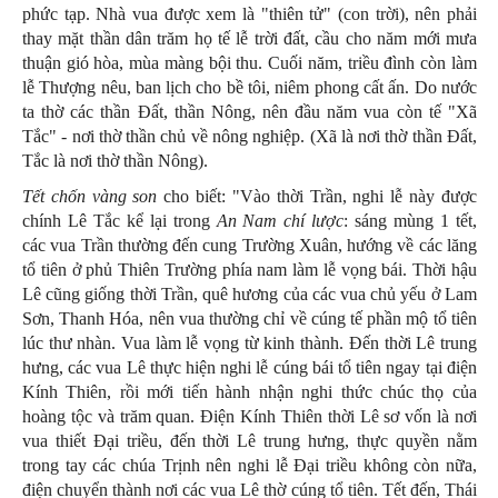
phức tạp. Nhà vua được xem là "thiên tử" (con trời), nên phải
thay mặt thần dân trăm họ tế lễ trời đất, cầu cho năm mới mưa
thuận gió hòa, mùa màng bội thu. Cuối năm, triều đình còn làm
lễ Thượng nêu, ban lịch cho bề tôi, niêm phong cất ấn. Do nước
ta thờ các thần Đất, thần Nông, nên đầu năm vua còn tế "Xã
Tắc" - nơi thờ thần chủ về nông nghiệp. (Xã là nơi thờ thần Đất,
Tắc là nơi thờ thần Nông).
Tết chốn vàng son
cho biết: "Vào thời Trần, nghi lễ này được
chính Lê Tắc kể lại trong
An Nam chí lược
: sáng mùng 1 tết,
các vua Trần thường đến cung Trường Xuân, hướng về các lăng
tổ tiên ở phủ Thiên Trường phía nam làm lễ vọng bái. Thời hậu
Lê cũng giống thời Trần, quê hương của các vua chủ yếu ở Lam
Sơn, Thanh Hóa, nên vua thường chỉ về cúng tế phần mộ tổ tiên
lúc thư nhàn. Vua làm lễ vọng từ kinh thành. Đến thời Lê trung
hưng, các vua Lê thực hiện nghi lễ cúng bái tổ tiên ngay tại điện
Kính Thiên, rồi mới tiến hành nhận nghi thức chúc thọ của
hoàng tộc và trăm quan. Điện Kính Thiên thời Lê sơ vốn là nơi
vua thiết Đại triều, đến thời Lê trung hưng, thực quyền nằm
trong tay các chúa Trịnh nên nghi lễ Đại triều không còn nữa,
điện chuyển thành nơi các vua Lê thờ cúng tổ tiên. Tết đến, Thái