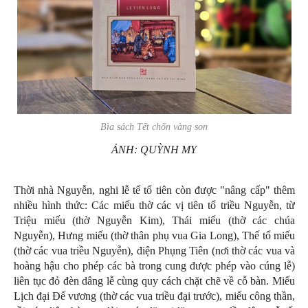
Bìa sách
Tết chốn vàng son
ẢNH: QUỲNH MY
Thời nhà Nguyễn, nghi lễ tế tổ tiên còn được "nâng cấp" thêm
nhiều hình thức: Các miếu thờ các vị tiên tổ triều Nguyễn, từ
Triệu miếu (thờ Nguyễn Kim), Thái miếu (thờ các chúa
Nguyễn), Hưng miếu (thờ thân phụ vua Gia Long), Thế tổ miếu
(thờ các vua triều Nguyễn), điện Phụng Tiên (nơi thờ các vua và
hoàng hậu cho phép các bà trong cung được phép vào cúng lễ)
liên tục đỏ đèn dâng lễ cùng quy cách chặt chẽ về cỗ bàn. Miếu
Lịch đại Đế vương (thờ các vua triều đại trước), miếu công thần,