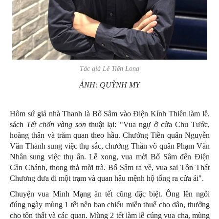
Tác giả Lê Tiên Long
ẢNH: QUỲNH MY
Hôm sứ giả nhà Thanh là Bố Sâm vào Điện Kính Thiên làm lễ,
sách
Tết chốn vàng son
thuật lại: "Vua ngự ở cửa Chu Tước,
hoàng thân và trăm quan theo hầu. Chưởng Tiền quân Nguyễn
Văn Thành sung việc thụ sắc, chưởng Thần võ quân Phạm Văn
Nhân sung việc thụ ấn. Lễ xong, vua mời Bố Sâm đến Điện
Cần Chánh, thong thả mời trà. Bố Sâm ra về, vua sai Tôn Thất
Chương đưa đi một trạm và quan hậu mệnh hộ tống ra cửa ải".
Chuyện vua Minh Mạng ăn tết cũng đặc biệt. Ông lên ngôi
đúng ngày mùng 1 tết nên ban chiếu miễn thuế cho dân, thưởng
cho tôn thất và các quan. Mùng 2 tết làm lễ cúng vua cha, mùng