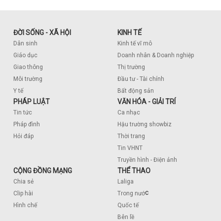
ĐỜI SỐNG - XÃ HỘI
KINH TẾ
Dân sinh
Kinh tế vĩ mô
Giáo dục
Doanh nhân & Doanh nghiệp
Giao thông
Thị trường
Môi trường
Đầu tư - Tài chính
Y tế
Bất động sản
PHÁP LUẬT
VĂN HÓA - GIẢI TRÍ
Tin tức
Ca nhạc
Pháp đình
Hậu trường showbiz
Hỏi đáp
Thời trang
Tin VHNT
Truyền hình - Điện ảnh
CỘNG ĐỒNG MẠNG
THỂ THAO
Chia sẻ
Laliga
c
Clip hài
Trong nướ
Hình chế
Quốc tế
Bên lề