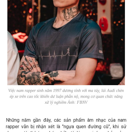
Việc nam rapper sinh năm 1997 dương tính với ma túy, lái Audi chèn
ép xe trên cao tốc khiến dư luận phẫn nộ, mong cơ quan chức năng
xử lý nghiêm Ảnh: FBNV
Những năm gần đây, các sản phẩm âm nhạc của nam
rapper vẫn bị nhận xét là "ngựa quen đường cũ", khi sử