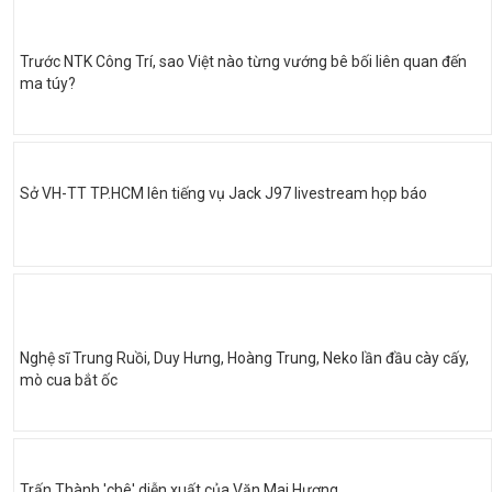
Trước NTK Công Trí, sao Việt nào từng vướng bê bối liên quan đến
ma túy?
Sở VH-TT TP.HCM lên tiếng vụ Jack J97 livestream họp báo
Nghệ sĩ Trung Ruồi, Duy Hưng, Hoàng Trung, Neko lần đầu cày cấy,
mò cua bắt ốc
Trấn Thành 'chê' diễn xuất của Văn Mai Hương