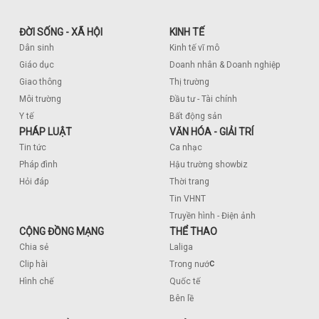
ĐỜI SỐNG - XÃ HỘI
KINH TẾ
Dân sinh
Kinh tế vĩ mô
Giáo dục
Doanh nhân & Doanh nghiệp
Giao thông
Thị trường
Môi trường
Đầu tư - Tài chính
Y tế
Bất động sản
PHÁP LUẬT
VĂN HÓA - GIẢI TRÍ
Tin tức
Ca nhạc
Pháp đình
Hậu trường showbiz
Hỏi đáp
Thời trang
Tin VHNT
Truyền hình - Điện ảnh
CỘNG ĐỒNG MẠNG
THỂ THAO
Chia sẻ
Laliga
c
Clip hài
Trong nướ
Hình chế
Quốc tế
Bên lề