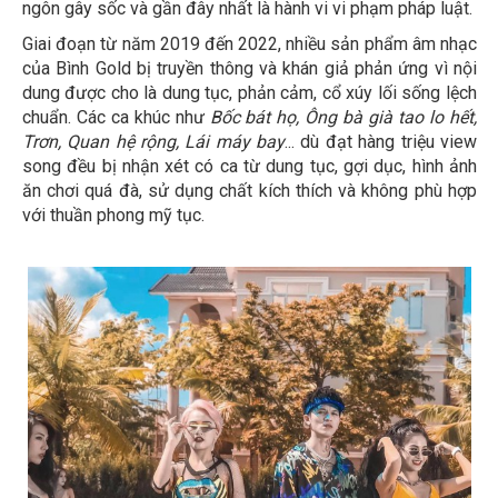
ngôn gây sốc và gần đây nhất là hành vi vi phạm pháp luật.
Giai đoạn từ năm 2019 đến 2022, nhiều sản phẩm âm nhạc
của Bình Gold bị truyền thông và khán giả phản ứng vì nội
dung được cho là dung tục, phản cảm, cổ xúy lối sống lệch
chuẩn. Các ca khúc như
Bốc bát họ, Ông bà già tao lo hết,
Trơn, Quan hệ rộng, Lái máy bay
... dù đạt hàng triệu view
song đều bị nhận xét có ca từ dung tục, gợi dục, hình ảnh
ăn chơi quá đà, sử dụng chất kích thích và không phù hợp
với thuần phong mỹ tục.