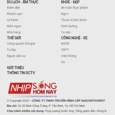
DU LỊCH - ẨM THỰC
KHỎE - ĐẸP
Điểm đến
An toàn thực phẩm
Khách sạn
Đẹp +
Lữ hành
Thuốc & Sức khỏe
Món ngon
Dinh dưỡng
Nhà hàng
Tư vấn
THẾ GIỚI
CÔNG NGHỆ - XE
Vòng quanh thế giới
KHCN
Tư liệu
CNTT
Người viễn xứ
Viễn thông
Xe
GIỚI THIỆU
THÔNG TIN SCTV
© Copyright 2019 –
CÔNG TY TNHH TRUYỀN HÌNH CÁP SAIGONTOURIST
Địa chỉ:
31-33 Đinh Công Tráng, P. Tân Định, Tp. Hồ Chí Minh.
Chịu trách nhiệm nội dung:
Ông Lương Quốc Huy, Tổng giám đốc Công ty