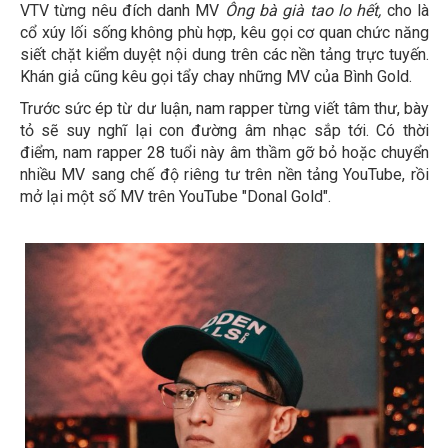
VTV từng nêu đích danh MV
Ông bà già tao lo hết,
cho là
cổ xúy lối sống không phù hợp, kêu gọi cơ quan chức năng
siết chặt kiểm duyệt nội dung trên các nền tảng trực tuyến.
Khán giả cũng kêu gọi tẩy chay những MV của Bình Gold.
Trước sức ép từ dư luận, nam rapper từng viết tâm thư, bày
tỏ sẽ suy nghĩ lại con đường âm nhạc sắp tới. Có thời
điểm, nam rapper 28 tuổi này âm thầm gỡ bỏ hoặc chuyển
nhiều MV sang chế độ riêng tư trên nền tảng YouTube, rồi
mở lại một số MV trên YouTube "Donal Gold".