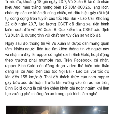
Trước đó, khoảng 18 giờ ngày 23.7, Vũ Xuân B. lái ô tô nhãn
hiệu Audi màu trắng, mang biển số 30M-000.26, lạng lách,
chèn ép các xe khác đi cùng chiều, có dấu hiệu gây rối trật
tự công cộng trên tuyến cao tốc Nội Bài - Lào Cai. Khoảng
22 giờ ngày 23.7, lực lượng CSGT đã dừng xe, tiến hành
kiểm soát đối với Vũ Xuân B. Qua kiểm tra, CSGT xác định
Vũ Xuân B. dương tính với chất ma túy cần sa và bồ đà.
Ngay sau đó, thông tin về Vũ Xuân B. được dân mạng quan
tâm. Nhiều người liên tục tìm kiếm thông tin về người này
và nhận ra đây là rapper có nghệ danh Bình Gold, hoạt động
theo trường phái mumble rap. Trên Facebook cá nhân,
rapper Bình Gold còn đăng đoạn video thể hiện bản thân
đang lái xe Audi trên cao tốc Nội Bài - Lào Cai với tốc độ
lên đến 155 km/giờ. Thái độ thách thức của nam rapper
gây bức xúc dư luận. Trước khi vướng vào ồn ào nói trên,
Bình Gold cũng là cái tên khiến khán giả ngán ngẩm khi liên
tục vướng phải những ồn ào trong quá trình làm nghề.