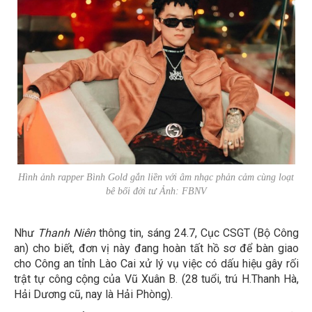
Hình ảnh rapper Bình Gold gắn liền với âm nhạc phản cảm cùng loạt
bê bối đời tư Ảnh: FBNV
Như
Thanh Niên
thông tin, sáng 24.7, Cục CSGT (Bộ Công
an) cho biết, đơn vị này đang hoàn tất hồ sơ để bàn giao
cho Công an tỉnh Lào Cai xử lý vụ việc có dấu hiệu gây rối
trật tự công cộng của Vũ Xuân B. (28 tuổi, trú H.Thanh Hà,
Hải Dương cũ, nay là Hải Phòng).