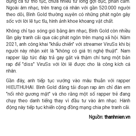
dụng ca từ thô tục, chứa nhiều từ lóng gợi dục, phản cảm.
Ngoài âm nhạc, trên trang cá nhân với gần 520.000 người
theo dõi, Bình Gold thường xuyên có những phát ngôn gây
sốc với lời lẽ tục tĩu, hình ảnh khoe khoang vật chất.
Không chỉ tạo sóng gió bằng âm nhạc, Bình Gold còn nhiều
lần gây tranh cãi qua các phát ngôn trên mạng xã hội. Năm
2021, anh công khai "khẩu chiến" với streamer ViruSs khi bị
người này nhận xét là "không có giá trị nghệ thuật". Nam
rapper lập tức đáp trả gay gắt và thậm chí tung một bản
rap để "diss" ViruSs với lời lẽ được cho là công kích cá
nhân.
Gần đây, anh tiếp tục vướng vào mâu thuẫn với rapper
HIEUTHUHAI. Bình Gold đăng tải đoạn rap ám chỉ đàn em
"nổi nhờ gương mặt" và cho rằng một số rapper trẻ đang
chạy theo danh tiếng thay vì đầu tư vào âm nhạc. Hành
động này tiếp tục khiến cộng đồng mạng chia phe tranh cãi.
Nguồn:
thanhnien.vn