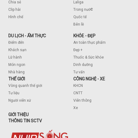
Chia sẻ
Laliga
c
Clip hài
Trong nướ
Hình chế
Quốc tế
Bên lề
DU LỊCH - ẨM THỰC
KHỎE - ĐẸP
Điểm đến
An toàn thực phẩm
Khách sạn
Đẹp +
Lữ hành
Thuốc & Sức khỏe
Món ngon
Dinh dưỡng
Nhà hàng
Tư vấn
THẾ GIỚI
CÔNG NGHỆ - XE
Vòng quanh thế giới
KHCN
Tư liệu
CNTT
Người viễn xứ
Viễn thông
Xe
GIỚI THIỆU
THÔNG TIN SCTV