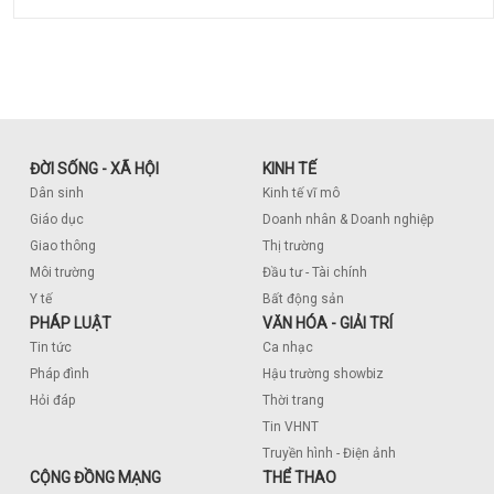
ĐỜI SỐNG - XÃ HỘI
KINH TẾ
Dân sinh
Kinh tế vĩ mô
Giáo dục
Doanh nhân & Doanh nghiệp
Giao thông
Thị trường
Môi trường
Đầu tư - Tài chính
Y tế
Bất động sản
PHÁP LUẬT
VĂN HÓA - GIẢI TRÍ
Tin tức
Ca nhạc
Pháp đình
Hậu trường showbiz
Hỏi đáp
Thời trang
Tin VHNT
Truyền hình - Điện ảnh
CỘNG ĐỒNG MẠNG
THỂ THAO