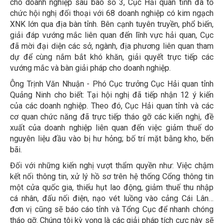
cho doanh nghiệp sau bão số 3, Cục Hải quan tỉnh đã tổ
chức hội nghị đối thoại với 68 doanh nghiệp có kim ngạch
XNK lớn qua địa bàn tỉnh. Bên cạnh tuyên truyền, phổ biến,
giải đáp vướng mắc liên quan đến lĩnh vực hải quan, Cục
đã mời đại diện các sở, ngành, địa phương liên quan tham
dự để cùng nắm bắt khó khăn, giải quyết trực tiếp các
vướng mắc và bàn giải pháp cho doanh nghiệp.
Ông Trịnh Văn Nhuận - Phó Cục trưởng Cục Hải quan tỉnh
Quảng Ninh cho biết: Tại hội nghị đã tiếp nhận 12 ý kiến
của các doanh nghiệp. Theo đó, Cục Hải quan tỉnh và các
cơ quan chức năng đã trực tiếp tháo gỡ các kiến nghị, đề
xuất của doanh nghiệp liên quan đến việc giảm thuế do
nguyên liệu đầu vào bị hư hỏng; bố trí mặt bằng kho, bến
bãi.
Đối với những kiến nghị vượt thẩm quyền như: Việc chậm
kết nối thông tin, xử lý hồ sơ trên hệ thống Cổng thông tin
một cửa quốc gia, thiếu hụt lao động, giảm thuế thu nhập
cá nhân, đấu nối điện, nạo vét luồng vào cảng Cái Lân…
đơn vị cũng sẽ báo cáo tỉnh và Tổng Cục để nhanh chóng
tháo gỡ. Chúng tôi kỳ vọng là các giải pháp tích cực này sẽ