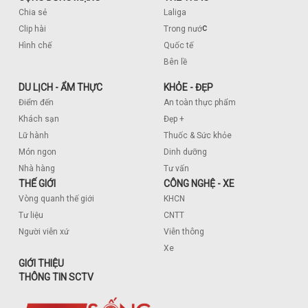
Chia sẻ
Laliga
c
Clip hài
Trong nướ
Hình chế
Quốc tế
Bên lề
DU LỊCH - ẨM THỰC
KHỎE - ĐẸP
Điểm đến
An toàn thực phẩm
Khách sạn
Đẹp +
Lữ hành
Thuốc & Sức khỏe
Món ngon
Dinh dưỡng
Nhà hàng
Tư vấn
THẾ GIỚI
CÔNG NGHỆ - XE
Vòng quanh thế giới
KHCN
Tư liệu
CNTT
Người viễn xứ
Viễn thông
Xe
GIỚI THIỆU
THÔNG TIN SCTV