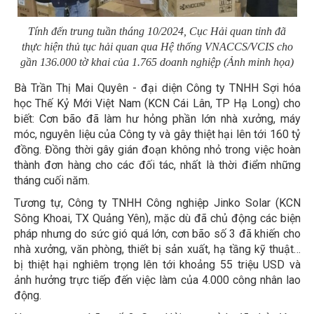
Tính đến trung tuần tháng 10/2024, Cục Hải quan tỉnh đã
thực hiện thủ tục hải quan qua Hệ thống VNACCS/VCIS cho
gần 136.000 tờ khai của 1.765 doanh nghiệp (Ảnh minh họa)
Bà Trần Thị Mai Quyên - đại diện Công ty TNHH Sợi hóa
học Thế Kỷ Mới Việt Nam (KCN Cái Lân, TP Hạ Long) cho
biết: Cơn bão đã làm hư hỏng phần lớn nhà xưởng, máy
móc, nguyên liệu của Công ty và gây thiệt hại lên tới 160 tỷ
đồng. Đồng thời gây gián đoạn không nhỏ trong việc hoàn
thành đơn hàng cho các đối tác, nhất là thời điểm những
tháng cuối năm.
Tương tự, Công ty TNHH Công nghiệp Jinko Solar (KCN
Sông Khoai, TX Quảng Yên), mặc dù đã chủ động các biện
pháp nhưng do sức gió quá lớn, cơn bão số 3 đã khiến cho
nhà xưởng, văn phòng, thiết bị sản xuất, hạ tầng kỹ thuật…
bị thiệt hại nghiêm trọng lên tới khoảng 55 triệu USD và
ảnh hưởng trực tiếp đến việc làm của 4.000 công nhân lao
động.