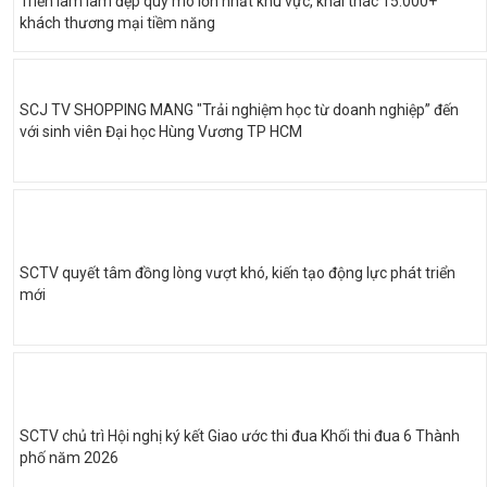
Triển lãm làm đẹp quy mô lớn nhất khu vực, khai thác 15.000+
khách thương mại tiềm năng
SCJ TV SHOPPING MANG "Trải nghiệm học từ doanh nghiệp” đến
với sinh viên Đại học Hùng Vương TP HCM
SCTV quyết tâm đồng lòng vượt khó, kiến tạo động lực phát triển
mới
SCTV chủ trì Hội nghị ký kết Giao ước thi đua Khối thi đua 6 Thành
phố năm 2026