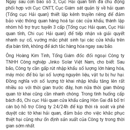
Ngay sau cơn bão số 3, Cục Hải quan tỉnh đã chủ động
phối hợp với Cục CNTT, Cục Giám sát quản lý về hải quan
(Tổng cục Hải quan) thiết lập kênh truyền riêng để đảm
bảo việc thông quan hàng hoá tại các cửa khẩu; thành lập
nhóm hỗ trợ trực tuyến 3 cấp (Tổng cục Hải quan, Cục Hải
quan tỉnh, Chi cục Hải quan) để tiếp nhận và giải quyết
nhanh sự cố, vướng mắc phát sinh tại các cửa khẩu trên
địa bàn tỉnh, không để ách tắc hàng hóa ngay sau bão.
Ông Hoàng Kim Tinh, Tổng Giám đốc đối ngoại Công ty
TNHH Công nghiệp Jinko Solar Việt Nam, cho biết: Sau
bão, Công ty cần gấp rút nhập khẩu số lượng lớn hàng hóa,
máy móc để bù lại số lượng nguyên liệu, vật tư bị hư hại.
Đồng nghĩa với số lượng tờ khai nhập khẩu tăng lên rất
nhiều so với thời gian trước đây, hơn nữa thời gian thông
quan tờ khai cũng cần nhanh chóng. Trong tình huống cấp
bách đó, Chi cục Hải quan cửa khẩu cảng Hòn Gai đã bố trí
cán bộ hỗ trợ Công ty 24/24h để kịp thời rà soát và phê
duyệt các tờ khai hải quan, đảm bảo cho việc khắc phục
thiệt hại cũng như ổn định sản xuất của Công ty trong thời
gian sớm nhất.