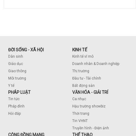
ĐỜI SỐNG - XÃ HỘI
KINH TẾ
Dân sinh
Kinh tế vĩ mô
Giáo dục
Doanh nhân & Doanh nghiệp
Giao thông
Thị trường
Môi trường
Đầu tư - Tài chính
Y tế
Bất động sản
PHÁP LUẬT
VĂN HÓA - GIẢI TRÍ
Tin tức
Ca nhạc
Pháp đình
Hậu trường showbiz
Hỏi đáp
Thời trang
Tin VHNT
Truyền hình - Điện ảnh
CỘNG ĐỒNG MẠNG
THỂ THAO