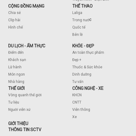
CỘNG ĐỒNG MẠNG
THỂ THAO
Chia sẻ
Laliga
c
Clip hài
Trong nướ
Hình chế
Quốc tế
Bên lề
DU LỊCH - ẨM THỰC
KHỎE - ĐẸP
Điểm đến
An toàn thực phẩm
Khách sạn
Đẹp +
Lữ hành
Thuốc & Sức khỏe
Món ngon
Dinh dưỡng
Nhà hàng
Tư vấn
THẾ GIỚI
CÔNG NGHỆ - XE
Vòng quanh thế giới
KHCN
Tư liệu
CNTT
Người viễn xứ
Viễn thông
Xe
GIỚI THIỆU
THÔNG TIN SCTV