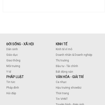
ĐỜI SỐNG - XÃ HỘI
KINH TẾ
Dân sinh
Kinh tế vĩ mô
Giáo dục
Doanh nhân & Doanh nghiệp
Giao thông
Thị trường
Môi trường
Đầu tư - Tài chính
Y tế
Bất động sản
PHÁP LUẬT
VĂN HÓA - GIẢI TRÍ
Tin tức
Ca nhạc
Pháp đình
Hậu trường showbiz
Hỏi đáp
Thời trang
Tin VHNT
Truyền hình - Điện ảnh