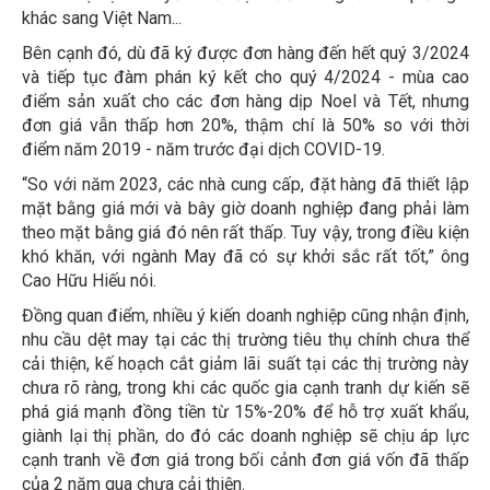
khác sang Việt Nam...
Bên cạnh đó, dù đã ký được đơn hàng đến hết quý 3/2024
và tiếp tục đàm phán ký kết cho quý 4/2024 - mùa cao
điểm sản xuất cho các đơn hàng dịp Noel và Tết, nhưng
đơn giá vẫn thấp hơn 20%, thậm chí là 50% so với thời
điểm năm 2019 - năm trước đại dịch COVID-19.
“So với năm 2023, các nhà cung cấp, đặt hàng đã thiết lập
mặt bằng giá mới và bây giờ doanh nghiệp đang phải làm
theo mặt bằng giá đó nên rất thấp. Tuy vậy, trong điều kiện
khó khăn, với ngành May đã có sự khởi sắc rất tốt,” ông
Cao Hữu Hiếu nói.
Đồng quan điểm, nhiều ý kiến doanh nghiệp cũng nhận định,
nhu cầu dệt may tại các thị trường tiêu thụ chính chưa thể
cải thiện, kế hoạch cắt giảm lãi suất tại các thị trường này
chưa rõ ràng, trong khi các quốc gia cạnh tranh dự kiến sẽ
phá giá mạnh đồng tiền từ 15%-20% để hỗ trợ xuất khẩu,
giành lại thị phần, do đó các doanh nghiệp sẽ chịu áp lực
cạnh tranh về đơn giá trong bối cảnh đơn giá vốn đã thấp
của 2 năm qua chưa cải thiện.