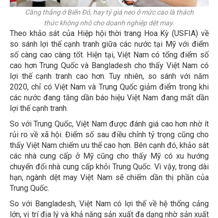
Căng thẳng ở Biển Đỏ, hay tỷ giá neo ở mức cao là thách
thức không nhỏ cho doanh nghiệp dệt may.
Theo khảo sát của Hiệp hội thời trang Hoa Kỳ (USFIA) về
so sánh lợi thế cạnh tranh giữa các nước tại Mỹ với điểm
số càng cao càng tốt. Hiện tại, Việt Nam có tổng điểm số
cao hơn Trung Quốc và Bangladesh cho thấy Việt Nam có
lợi thế cạnh tranh cao hơn. Tuy nhiên, so sánh với năm
2020, chỉ có Việt Nam và Trung Quốc giảm điểm trong khi
các nước đang tăng dần báo hiệu Việt Nam đang mất dần
lợi thế cạnh tranh.
So với Trung Quốc, Việt Nam được đánh giá cao hơn nhờ ít
rủi ro về xã hội. Điểm số sau điều chỉnh tỷ trọng cũng cho
thấy Việt Nam chiếm ưu thế cao hơn. Bên cạnh đó, khảo sát
các nhà cung cấp ở Mỹ cũng cho thấy Mỹ có xu hướng
chuyển đổi nhà cung cấp khỏi Trung Quốc. Vì vậy, trong dài
hạn, ngành dệt may Việt Nam sẽ chiếm dần thị phần của
Trung Quốc.
So với Bangladesh, Việt Nam có lợi thế về hệ thống cảng
lớn, vị trí địa lý và khả năng sản xuất đa dạng nhờ sản xuất