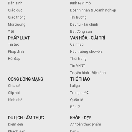
Dân sinh
Kinh tế vĩ mô
Giáo dục
Doanh nhân & Doanh nghiệp
Giao thông
Thị trường
Môi trường
Đầu tư - Tài chính
Y tế
Bất động sản
PHÁP LUẬT
VĂN HÓA - GIẢI TRÍ
Tin tức
Ca nhạc
Pháp đình
Hậu trường showbiz
Hỏi đáp
Thời trang
Tin VHNT
Truyền hình - Điện ảnh
CỘNG ĐỒNG MẠNG
THỂ THAO
Chia sẻ
Laliga
c
Clip hài
Trong nướ
Hình chế
Quốc tế
Bên lề
DU LỊCH - ẨM THỰC
KHỎE - ĐẸP
Điểm đến
An toàn thực phẩm
Khách sạn
Đẹp +