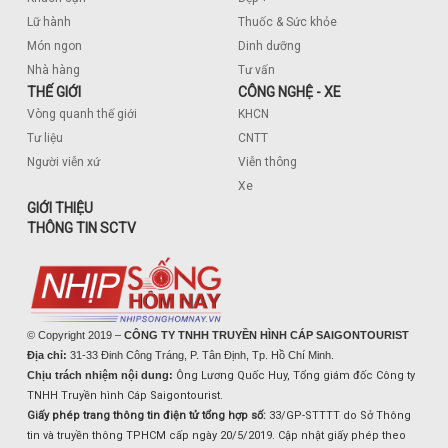
Lữ hành
Thuốc & Sức khỏe
Món ngon
Dinh dưỡng
Nhà hàng
Tư vấn
THẾ GIỚI
CÔNG NGHỆ - XE
Vòng quanh thế giới
KHCN
Tư liệu
CNTT
Người viễn xứ
Viễn thông
Xe
GIỚI THIỆU
THÔNG TIN SCTV
© Copyright 2019 –
CÔNG TY TNHH TRUYỀN HÌNH CÁP SAIGONTOURIST
Địa chỉ:
31-33 Đinh Công Tráng, P. Tân Định, Tp. Hồ Chí Minh.
Chịu trách nhiệm nội dung:
Ông Lương Quốc Huy, Tổng giám đốc Công ty
TNHH Truyền hình Cáp Saigontourist.
Giấy phép trang thông tin điện tử tổng hợp số:
33/GP-STTTT do Sở Thông
tin và truyền thông TPHCM cấp ngày 20/5/2019. Cập nhật giấy phép theo