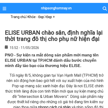
nhipsonghomnay.vn
Trang chủ
Khỏe - Đẹp
Đẹp +
ELISE URBAN chào sân, định nghĩa lại
thời trang đô thị cho phụ nữ hiện đại
15:52 - 11/05/2026
PNO - Sự kiện ra mắt dòng sản phẩm mới mang tên
ELISE URBAN tại TP.HCM đánh dấu bước chuyển
mình đầy táo bạo của thương hiệu ELISE.
Tối ngày 8/5, không gian tại Vạn Hạnh Mall (TPHCM) trở
nên sôi động hơn bao giờ hết với sự xuất hiện của mô hình
Pop-up mang sắc xanh hiện đại. Đây là nơi ELISE chính
thức trình làng đứa con tinh thần mới qua sự kiện mang chủ
đề “Intersection & Urban Movers”. Dòng sản phẩm này
được thiết kế riêng cho những cô gái trẻ đang tìm kiếm sự
giao thoa giữa
phong cách cá nhân
và nhịp sống đô thị