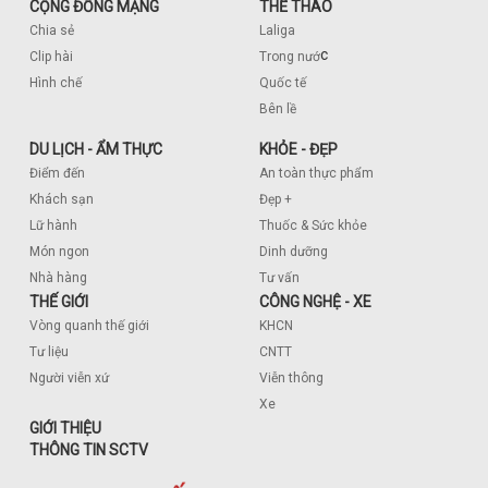
CỘNG ĐỒNG MẠNG
THỂ THAO
Chia sẻ
Laliga
c
Clip hài
Trong nướ
Hình chế
Quốc tế
Bên lề
DU LỊCH - ẨM THỰC
KHỎE - ĐẸP
Điểm đến
An toàn thực phẩm
Khách sạn
Đẹp +
Lữ hành
Thuốc & Sức khỏe
Món ngon
Dinh dưỡng
Nhà hàng
Tư vấn
THẾ GIỚI
CÔNG NGHỆ - XE
Vòng quanh thế giới
KHCN
Tư liệu
CNTT
Người viễn xứ
Viễn thông
Xe
GIỚI THIỆU
THÔNG TIN SCTV