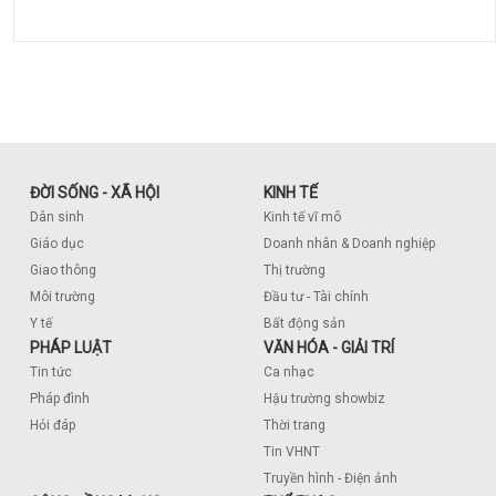
ĐỜI SỐNG - XÃ HỘI
KINH TẾ
Dân sinh
Kinh tế vĩ mô
Giáo dục
Doanh nhân & Doanh nghiệp
Giao thông
Thị trường
Môi trường
Đầu tư - Tài chính
Y tế
Bất động sản
PHÁP LUẬT
VĂN HÓA - GIẢI TRÍ
Tin tức
Ca nhạc
Pháp đình
Hậu trường showbiz
Hỏi đáp
Thời trang
Tin VHNT
Truyền hình - Điện ảnh