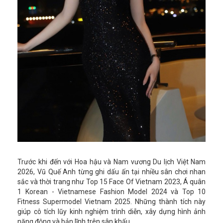
Trước khi đến với Hoa hậu và Nam vương Du lịch Việt Nam
2026, Vũ Quế Anh từng ghi dấu ấn tại nhiều sân chơi nhan
sắc và thời trang như Top 15 Face Of Vietnam 2023, Á quân
1 Korean - Vietnamese Fashion Model 2024 và Top 10
Fitness Supermodel Vietnam 2025. Những thành tích này
giúp cô tích lũy kinh nghiệm trình diễn, xây dựng hình ảnh
năng động và bản lĩnh trên sân khấu.