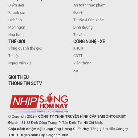
Điểm đến
An toàn thực phẩm
Khách sạn
Đẹp +
Lữ hành
Thuốc & Sức khỏe
Món ngon
Dinh dưỡng
Nhà hàng
Tư vấn
THẾ GIỚI
CÔNG NGHỆ - XE
Vòng quanh thế giới
KHCN
Tư liệu
CNTT
Người viễn xứ
Viễn thông
Xe
GIỚI THIỆU
THÔNG TIN SCTV
© Copyright 2019 –
CÔNG TY TNHH TRUYỀN HÌNH CÁP SAIGONTOURIST
Địa chỉ:
31-33 Đinh Công Tráng, P. Tân Định, Tp. Hồ Chí Minh.
Chịu trách nhiệm nội dung:
Ông Lương Quốc Huy, Tổng giám đốc Công ty
TNHH Truyền hình Cáp Saigontourist.