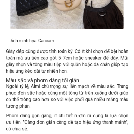
Ảnh minh họa: Cancam
Giày dép cũng được tính toán kỹ. Cô ít khi chọn đế bệt hoàn
toàn mà ưu tiên cao gót 5-7cm hoặc sneaker đế dầy. Mũi
giày nhọn và tông màu tiệp với quần hoặc da chân giúp tạo
hiệu ứng kéo dài tự nhiên hơn.
Màu sắc và phom dáng tối giản
Ngoài tỷ lệ, Aimi chú trọng sự liền mạch về màu sắc. Trang
phục đơn sắc hoặc cùng một tông từ trên xuống dưới giúp
cơ thể trông cao hơn so với việc phối quá nhiều mảng màu
tương phản.
Phom dáng gọn gàng, ít chi tiết rườm rà cũng là lựa chọn
ưu tiên. ''Càng đơn giản càng dễ tạo hiệu ứng thanh mảnh'',
cô chia sẻ.