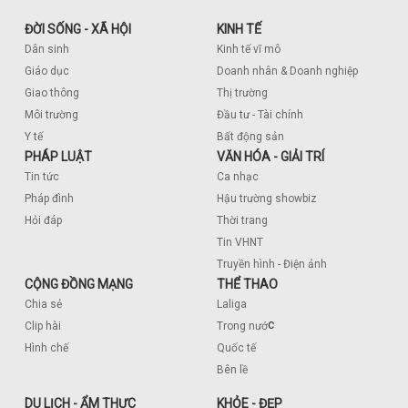
ĐỜI SỐNG - XÃ HỘI
KINH TẾ
Dân sinh
Kinh tế vĩ mô
Giáo dục
Doanh nhân & Doanh nghiệp
Giao thông
Thị trường
Môi trường
Đầu tư - Tài chính
Y tế
Bất động sản
PHÁP LUẬT
VĂN HÓA - GIẢI TRÍ
Tin tức
Ca nhạc
Pháp đình
Hậu trường showbiz
Hỏi đáp
Thời trang
Tin VHNT
Truyền hình - Điện ảnh
CỘNG ĐỒNG MẠNG
THỂ THAO
Chia sẻ
Laliga
c
Clip hài
Trong nướ
Hình chế
Quốc tế
Bên lề
DU LỊCH - ẨM THỰC
KHỎE - ĐẸP