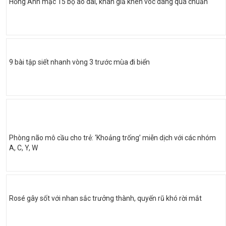
Hồng Ánh mặc 15 bộ áo dài, khán giả khen vóc dáng quá chuẩn
9 bài tập siết nhanh vòng 3 trước mùa đi biển
Phòng não mô cầu cho trẻ: ‘Khoảng trống’ miễn dịch với các nhóm
A, C, Y, W
Rosé gây sốt với nhan sắc trưởng thành, quyến rũ khó rời mắt