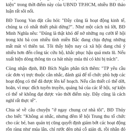
kiện" trong thời điểm này của UBND TP.HCM, nhiều BĐ thảo
luận rất sôi nổi.
BĐ Tuong Van đặt câu hỏi: "Đây cũng là hoạt động kinh tế,
chúng ta có nhất thiết phải dừng?". Như một cách trả lời, BĐ
Minh Nghĩa nêu: "Đúng là thật khó để nở những nụ cười lễ hội
trong khi bà con nhiều tỉnh miền Bắc đang chịu đựng những
mất mát vì thiên tai. Tôi thấy hiện nay cả xã hội đang chú ý
nhiều hơn đến công tác cứu hộ, khắc phục hậu quả mưa lũ. Nếu
xuất hiện dòng thông tin ca hát nhảy múa thì có khi bị trách".
Cùng nhận định, BĐ Bích Ngân phân tích thêm: "TP yêu cầu
các đơn vị trực thuộc cân nhắc, đánh giá để tổ chức phù hợp các
hoạt động có thể đã được lên kế hoạch. Nếu cần thiết có thể dời,
hoãn, vì mục đích tuyên truyền, quảng bá của các lễ hội, sự kiện
có thể sẽ không đạt được vào thời điểm này. Đây cũng là cách
nghĩ rất thực tế".
Chia sẻ về câu chuyện "ở ngay chung cư nhà tôi", BĐ Thủy
cho biết: "Không ai nhắc, nhưng đêm lễ hội Trung thu tổ chức
cho các bé, ban quản trị cũng quyết định giảm bớt các hoạt động
rộn ràng như múa lân, chỉ rước đèn phá cỗ giản dị, rồi nhân đó