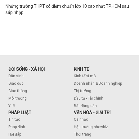
Những trường THPT có điểm chuẩn lớp 10 cao nhất TP.HCM sau
sáp nhập
ĐỜI SỐNG - XÃ HỘI
KINH TẾ
Dân sinh
Kinh tế vĩ mô
Giáo dục
Doanh nhân & Doanh nghiệp
Giao thông
Thị trường
Môi trường
Đầu tư - Tài chính
Y tế
Bất động sản
PHÁP LUẬT
VĂN HÓA - GIẢI TRÍ
Tin tức
Ca nhạc
Pháp đình
Hậu trường showbiz
Hỏi đáp
Thời trang