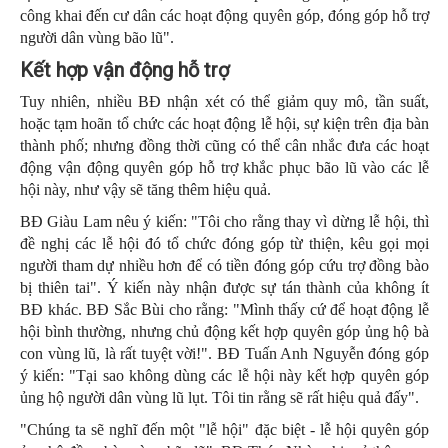
công khai đến cư dân các hoạt động quyên góp, đóng góp hỗ trợ
người dân vùng bão lũ".
Kết hợp vận động hỗ trợ
Tuy nhiên, nhiều BĐ nhận xét có thể giảm quy mô, tần suất,
hoặc tạm hoãn tổ chức các hoạt động lễ hội, sự kiện trên địa bàn
thành phố; nhưng đồng thời cũng có thể cân nhắc đưa các hoạt
động vận động quyên góp hỗ trợ khắc phục bão lũ vào các lễ
hội này, như vậy sẽ tăng thêm hiệu quả.
BĐ Giàu Lam nêu ý kiến: "Tôi cho rằng thay vì dừng lễ hội, thì
đề nghị các lễ hội đó tổ chức đóng góp từ thiện, kêu gọi mọi
người tham dự nhiều hơn để có tiền đóng góp cứu trợ đồng bào
bị thiên tai". Ý kiến này nhận được sự tán thành của không ít
BĐ khác. BĐ Sắc Bùi cho rằng: "Mình thấy cứ để hoạt động lễ
hội bình thường, nhưng chủ động kết hợp quyên góp ủng hộ bà
con vùng lũ, là rất tuyệt vời!". BĐ Tuấn Anh Nguyễn đóng góp
ý kiến: "Tại sao không dùng các lễ hội này kết hợp quyên góp
ủng hộ người dân vùng lũ lụt. Tôi tin rằng sẽ rất hiệu quả đấy".
"Chúng ta sẽ nghĩ đến một "lễ hội" đặc biệt - lễ hội quyên góp