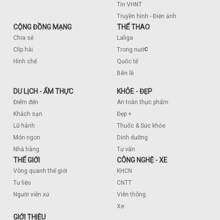
Tin VHNT
Truyền hình - Điện ảnh
CỘNG ĐỒNG MẠNG
THỂ THAO
Chia sẻ
Laliga
c
Clip hài
Trong nướ
Hình chế
Quốc tế
Bên lề
DU LỊCH - ẨM THỰC
KHỎE - ĐẸP
Điểm đến
An toàn thực phẩm
Khách sạn
Đẹp +
Lữ hành
Thuốc & Sức khỏe
Món ngon
Dinh dưỡng
Nhà hàng
Tư vấn
THẾ GIỚI
CÔNG NGHỆ - XE
Vòng quanh thế giới
KHCN
Tư liệu
CNTT
Người viễn xứ
Viễn thông
Xe
GIỚI THIỆU