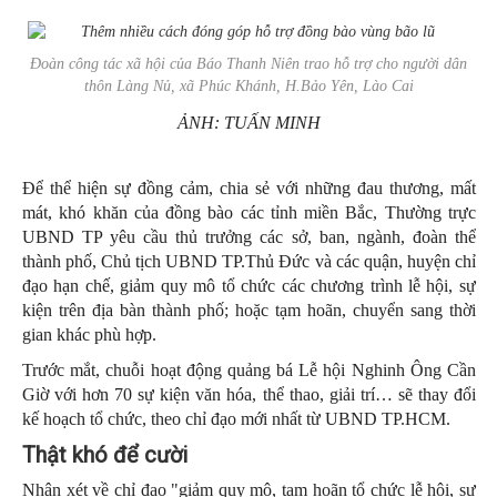
Đoàn công tác xã hội của Báo
Thanh Niên
trao hỗ trợ cho người dân
thôn Làng Nủ, xã Phúc Khánh, H.Bảo Yên, Lào Cai
ẢNH: TUẤN MINH
Để thể hiện sự đồng cảm, chia sẻ với những đau thương, mất
mát, khó khăn của đồng bào các tỉnh miền Bắc, Thường trực
UBND TP yêu cầu thủ trưởng các sở, ban, ngành, đoàn thể
thành phố, Chủ tịch UBND TP.Thủ Đức và các quận, huyện chỉ
đạo hạn chế, giảm quy mô tổ chức các chương trình lễ hội, sự
kiện trên địa bàn thành phố; hoặc tạm hoãn, chuyển sang thời
gian khác phù hợp.
Trước mắt, chuỗi hoạt động quảng bá Lễ hội Nghinh Ông Cần
Giờ với hơn 70 sự kiện văn hóa, thể thao, giải trí… sẽ thay đổi
kế hoạch tổ chức, theo chỉ đạo mới nhất từ UBND TP.HCM.
Thật khó để cười
Nhận xét về chỉ đạo "giảm quy mô, tạm hoãn tổ chức lễ hội, sự