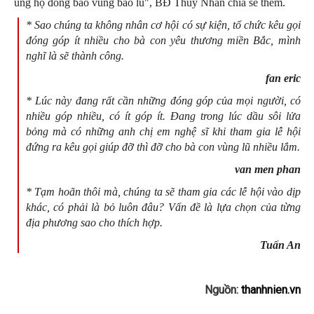
ủng hộ đồng bào vùng bão lũ", BĐ Thúy Nhàn chia sẻ thêm.
* Sao chúng ta không nhân cơ hội có sự kiện, tổ chức kêu gọi
đóng góp ít nhiều cho bà con yêu thương miền Bắc, mình
nghĩ là sẽ thành công.
fan eric
* Lúc này đang rất cần những đóng góp của mọi người, có
nhiều góp nhiều, có ít góp ít. Đang trong lúc dầu sôi lửa
bỏng mà có những anh chị em nghệ sĩ khi tham gia lễ hội
đứng ra kêu gọi giúp đỡ thì đỡ cho bà con vùng lũ nhiều lắm.
van men phan
* Tạm hoãn thôi mà, chúng ta sẽ tham gia các lễ hội vào dịp
khác, có phải là bỏ luôn đâu? Vấn đề là lựa chọn của từng
địa phương sao cho thích hợp.
Tuấn An
Nguồn:
thanhnien.vn