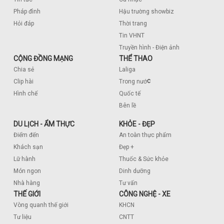
Pháp đình
Hậu trường showbiz
Hỏi đáp
Thời trang
Tin VHNT
Truyền hình - Điện ảnh
CỘNG ĐỒNG MẠNG
THỂ THAO
Chia sẻ
Laliga
c
Clip hài
Trong nướ
Hình chế
Quốc tế
Bên lề
DU LỊCH - ẨM THỰC
KHỎE - ĐẸP
Điểm đến
An toàn thực phẩm
Khách sạn
Đẹp +
Lữ hành
Thuốc & Sức khỏe
Món ngon
Dinh dưỡng
Nhà hàng
Tư vấn
THẾ GIỚI
CÔNG NGHỆ - XE
Vòng quanh thế giới
KHCN
Tư liệu
CNTT