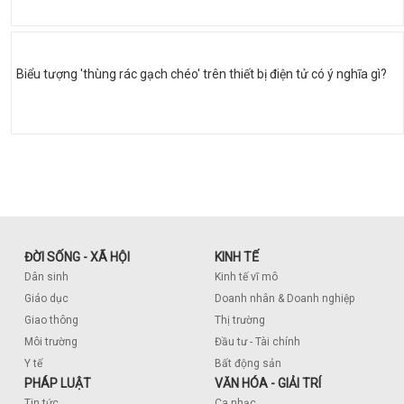
Biểu tượng 'thùng rác gạch chéo' trên thiết bị điện tử có ý nghĩa gì?
ĐỜI SỐNG - XÃ HỘI
KINH TẾ
Dân sinh
Kinh tế vĩ mô
Giáo dục
Doanh nhân & Doanh nghiệp
Giao thông
Thị trường
Môi trường
Đầu tư - Tài chính
Y tế
Bất động sản
PHÁP LUẬT
VĂN HÓA - GIẢI TRÍ
Tin tức
Ca nhạc