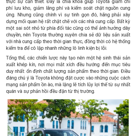
thực sự cần thiết. Đây là chìa khóa giúp Toyota giảm chi
phí lưu kho, giảm lãng phí và kiểm soát chặt nguồn cung
ứng. Nhưng cũng chính vì sự tinh gọn đó, hãng phải xây
dựng mối quan hệ rất chặt chẽ với các nhà cung cấp. Bất kỳ
một sai sót nhỏ từ phía đối tác cũng có thể ảnh hưởng dây
chuyền, nên Toyota thường xuyên chia sẻ dữ liệu sản xuất
với nhà cung cấp theo thời gian thực, đồng thời có hệ thống
kiểm tra để cô lập nhanh những lô linh kiện bị lỗi.
Tổng thể, các chiến lược này tạo nên một hệ sinh thái sản
xuất khép kín, nơi mọi mắt xích đều hướng đến mục tiêu
duy nhất: ổn định chất lượng sản phẩm theo thời gian. Điều
đáng chú ý là Toyota không đặt cược vào những cuộc cách
mạng sản phẩm ồn ào, mà lặng lẽ tích lũy lợi thế từ sự nhất
quán và sự phản hồi đều đặn từ thị trường.