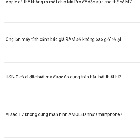
Apple có thể không ra mắt chip M6 Pro để dồn sức cho thế hệ M7
Ông lớn máy tính cảnh báo giá RAM sẽ 'không bao giờ' rẻ lại
USB-C có gì đặc biệt mà được áp dụng trên hầu hết thiết bị?
Vì sao TV không dùng màn hình AMOLED như smartphone?