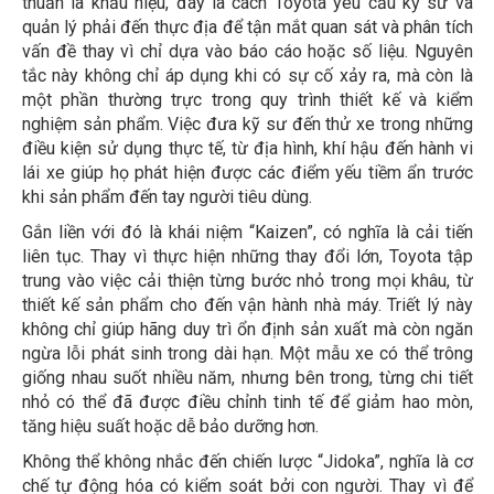
thuần là khẩu hiệu, đây là cách Toyota yêu cầu kỹ sư và
quản lý phải đến thực địa để tận mắt quan sát và phân tích
vấn đề thay vì chỉ dựa vào báo cáo hoặc số liệu. Nguyên
tắc này không chỉ áp dụng khi có sự cố xảy ra, mà còn là
một phần thường trực trong quy trình thiết kế và kiểm
nghiệm sản phẩm. Việc đưa kỹ sư đến thử xe trong những
điều kiện sử dụng thực tế, từ địa hình, khí hậu đến hành vi
lái xe giúp họ phát hiện được các điểm yếu tiềm ẩn trước
khi sản phẩm đến tay người tiêu dùng.
Gắn liền với đó là khái niệm “Kaizen”, có nghĩa là cải tiến
liên tục. Thay vì thực hiện những thay đổi lớn, Toyota tập
trung vào việc cải thiện từng bước nhỏ trong mọi khâu, từ
thiết kế sản phẩm cho đến vận hành nhà máy. Triết lý này
không chỉ giúp hãng duy trì ổn định sản xuất mà còn ngăn
ngừa lỗi phát sinh trong dài hạn. Một mẫu xe có thể trông
giống nhau suốt nhiều năm, nhưng bên trong, từng chi tiết
nhỏ có thể đã được điều chỉnh tinh tế để giảm hao mòn,
tăng hiệu suất hoặc dễ bảo dưỡng hơn.
Không thể không nhắc đến chiến lược “Jidoka”, nghĩa là cơ
chế tự động hóa có kiểm soát bởi con người. Thay vì để