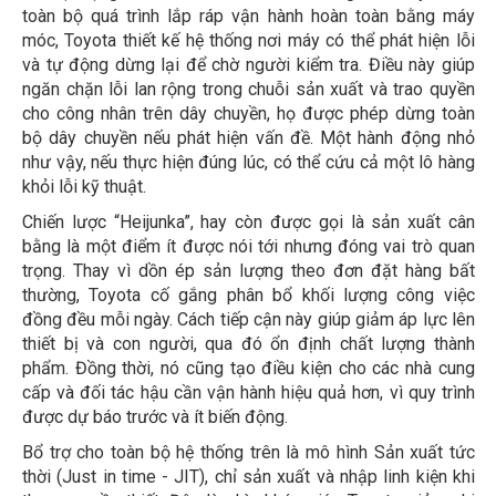
toàn bộ quá trình lắp ráp vận hành hoàn toàn bằng máy
móc, Toyota thiết kế hệ thống nơi máy có thể phát hiện lỗi
và tự động dừng lại để chờ người kiểm tra. Điều này giúp
ngăn chặn lỗi lan rộng trong chuỗi sản xuất và trao quyền
cho công nhân trên dây chuyền, họ được phép dừng toàn
bộ dây chuyền nếu phát hiện vấn đề. Một hành động nhỏ
như vậy, nếu thực hiện đúng lúc, có thể cứu cả một lô hàng
khỏi lỗi kỹ thuật.
Chiến lược “Heijunka”, hay còn được gọi là sản xuất cân
bằng là một điểm ít được nói tới nhưng đóng vai trò quan
trọng. Thay vì dồn ép sản lượng theo đơn đặt hàng bất
thường, Toyota cố gắng phân bổ khối lượng công việc
đồng đều mỗi ngày. Cách tiếp cận này giúp giảm áp lực lên
thiết bị và con người, qua đó ổn định chất lượng thành
phẩm. Đồng thời, nó cũng tạo điều kiện cho các nhà cung
cấp và đối tác hậu cần vận hành hiệu quả hơn, vì quy trình
được dự báo trước và ít biến động.
Bổ trợ cho toàn bộ hệ thống trên là mô hình Sản xuất tức
thời (Just in time - JIT), chỉ sản xuất và nhập linh kiện khi