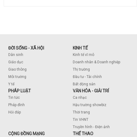
ĐỜI SỐNG - XÃ HỘI
KINH TẾ
Dân sinh
Kinh tế vĩ mô
Giáo dục
Doanh nhân & Doanh nghiệp
Giao thông
Thị trường
Môi trường
Đầu tư - Tài chính
Y tế
Bất động sản
PHÁP LUẬT
VĂN HÓA - GIẢI TRÍ
Tin tức
Ca nhạc
Pháp đình
Hậu trường showbiz
Hỏi đáp
Thời trang
Tin VHNT
Truyền hình - Điện ảnh
CỘNG ĐỒNG MẠNG
THỂ THAO