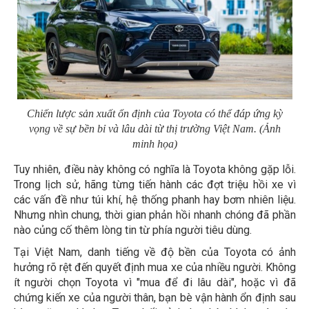
Chiến lược sản xuất ổn định của Toyota có thể đáp ứng kỳ
vọng về sự bền bỉ và lâu dài từ thị trường Việt Nam. (Ảnh
minh họa)
Tuy nhiên, điều này không có nghĩa là Toyota không gặp lỗi.
Trong lịch sử, hãng từng tiến hành các đợt triệu hồi xe vì
các vấn đề như túi khí, hệ thống phanh hay bơm nhiên liệu.
Nhưng nhìn chung, thời gian phản hồi nhanh chóng đã phần
nào củng cố thêm lòng tin từ phía người tiêu dùng.
Tại Việt Nam, danh tiếng về độ bền của Toyota có ảnh
hưởng rõ rệt đến quyết định mua xe của nhiều người. Không
ít người chọn Toyota vì "mua để đi lâu dài", hoặc vì đã
chứng kiến xe của người thân, bạn bè vận hành ổn định sau