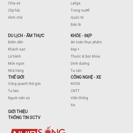
Chia sẻ
Laliga
c
Clip hài
Trong nướ
Hình chế
Quốc tế
Bên lề
DU LỊCH - ẨM THỰC
KHỎE - ĐẸP
Điểm đến
An toàn thực phẩm
Khách sạn
Đẹp +
Lữ hành
Thuốc & Sức khỏe
Món ngon
Dinh dưỡng
Nhà hàng
Tư vấn
THẾ GIỚI
CÔNG NGHỆ - XE
Vòng quanh thế giới
KHCN
Tư liệu
CNTT
Người viễn xứ
Viễn thông
Xe
GIỚI THIỆU
THÔNG TIN SCTV