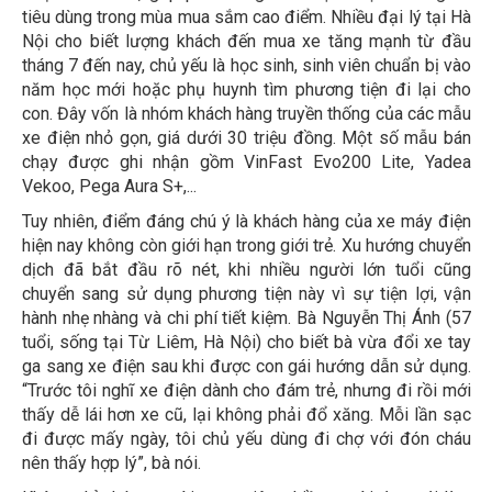
tiêu dùng trong mùa mua sắm cao điểm. Nhiều đại lý tại Hà
Nội cho biết lượng khách đến mua xe tăng mạnh từ đầu
tháng 7 đến nay, chủ yếu là học sinh, sinh viên chuẩn bị vào
năm học mới hoặc phụ huynh tìm phương tiện đi lại cho
con. Đây vốn là nhóm khách hàng truyền thống của các mẫu
xe điện nhỏ gọn, giá dưới 30 triệu đồng. Một số mẫu bán
chạy được ghi nhận gồm VinFast Evo200 Lite, Yadea
Vekoo, Pega Aura S+,...
Tuy nhiên, điểm đáng chú ý là khách hàng của xe máy điện
hiện nay không còn giới hạn trong giới trẻ. Xu hướng chuyển
dịch đã bắt đầu rõ nét, khi nhiều người lớn tuổi cũng
chuyển sang sử dụng phương tiện này vì sự tiện lợi, vận
hành nhẹ nhàng và chi phí tiết kiệm. Bà Nguyễn Thị Ánh (57
tuổi, sống tại Từ Liêm, Hà Nội) cho biết bà vừa đổi xe tay
ga sang xe điện sau khi được con gái hướng dẫn sử dụng.
“Trước tôi nghĩ xe điện dành cho đám trẻ, nhưng đi rồi mới
thấy dễ lái hơn xe cũ, lại không phải đổ xăng. Mỗi lần sạc
đi được mấy ngày, tôi chủ yếu dùng đi chợ với đón cháu
nên thấy hợp lý”, bà nói.