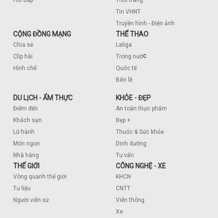
Hỏi đáp
Thời trang
Tin VHNT
Truyền hình - Điện ảnh
CỘNG ĐỒNG MẠNG
THỂ THAO
Chia sẻ
Laliga
c
Clip hài
Trong nướ
Hình chế
Quốc tế
Bên lề
DU LỊCH - ẨM THỰC
KHỎE - ĐẸP
Điểm đến
An toàn thực phẩm
Khách sạn
Đẹp +
Lữ hành
Thuốc & Sức khỏe
Món ngon
Dinh dưỡng
Nhà hàng
Tư vấn
THẾ GIỚI
CÔNG NGHỆ - XE
Vòng quanh thế giới
KHCN
Tư liệu
CNTT
Người viễn xứ
Viễn thông
Xe