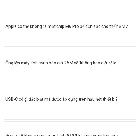
Apple có thể không ra mắt chip M6 Pro để dồn sức cho thế hệ M7
Ông lớn máy tính cảnh báo giá RAM sẽ 'không bao giờ' rẻ lại
USB-C có gì đặc biệt mà được áp dụng trên hầu hết thiết bị?
Vì sao TV không dùng màn hình AMOLED như smartphone?