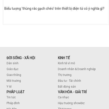
Biểu tượng 'thùng rác gạch chéo' trên thiết bị điện tử có ý nghĩa gì?
ĐỜI SỐNG - XÃ HỘI
KINH TẾ
Dân sinh
Kinh tế vĩ mô
Giáo dục
Doanh nhân & Doanh nghiệp
Giao thông
Thị trường
Môi trường
Đầu tư - Tài chính
Y tế
Bất động sản
PHÁP LUẬT
VĂN HÓA - GIẢI TRÍ
Tin tức
Ca nhạc
Pháp đình
Hậu trường showbiz