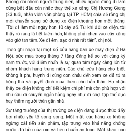
Không chỉ nhóm người trung niên, nhiều người đang đi làm
cũng bắt đầu cân nhắc thay thế xe xăng. Chị Hương Giang
(23 tuổi, nhân viên văn phòng tại TP HCM) chia sẻ rằng chị
mới chuyển sang sử dụng xe điện khoảng hơn một tháng.
“Tôi đi làm mỗi ngày hơn 10 cây số. Từ khi đổi xe điện, tôi
thấy rõ ràng là tiết kiệm hơn, không phải chen vào cây xăng
vào giờ tan tầm. Xe đi êm, sạc ở nhà rất tiện”, chị nói.
Theo ghi nhận tại một số cửa hàng bán xe máy điện ở Hà
Nội, sức mua trong tháng 7 tăng đáng kể so với cùng kỳ
năm trước, với điểm nhấn là sự quan tâm ngày càng lớn từ
nhóm khách hàng trung niên. Các chủ cửa hàng cho biết,
không ít phụ huynh đi cùng con cháu đến xem xe đã tỏ ra
hứng thú và quyết định mua thêm cho bản thân. Họ nhận
thấy xe điện không chỉ tiết kiệm chi phí mà còn phù hợp với
nhu cầu di chuyển ngắn hằng ngày như đi chợ, tập thể dục
hay thăm người thân gần nhà.
Sự tăng trưởng của thị trường xe điện đang được thúc đẩy
bởi nhiều yếu tố song song. Một mặt, các hãng xe không
ngừng cải tiến sản phẩm, tập trung vào khả năng chống
nước, độ bền của pin và tiêu chuẩn an toàn. Mặt khác, các