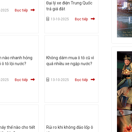
Đại lý xe điện Trung Quốc
trả giá đắt
-2025
Đọc tiếp
13-10-2025
Đọc tiếp
n nào nhanh hỏng
Không dám mua ô tô cũ vì
i ô tô lội nước?
quá nhiều xe ngập nước?
-2025
Đọc tiếp
13-10-2025
Đọc tiếp
máy thế nào cho tiết
Rủi ro khi không đảo lốp ô