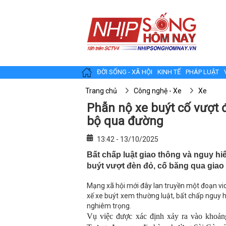
ĐỜI SỐNG - XÃ HỘI
KINH TẾ
PHÁP LUẬT
Trang chủ
Công nghệ - Xe
Xe
Phẫn nộ xe buýt cố vượt đ
bộ qua đường
13:42 - 13/10/2025
Bất chấp luật giao thông và nguy hi
buýt vượt đèn đỏ, cố băng qua giao
Mạng xã hội mới đây lan truyền một đoạn vide
xế xe buýt xem thường luật, bất chấp nguy hi
nghiêm trọng.
Vụ việc được xác định xảy ra vào khoản