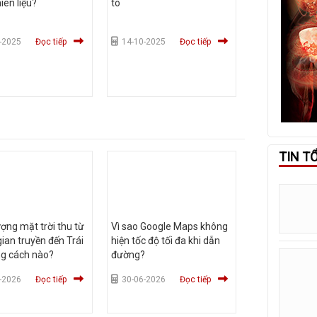
iên liệu?
tô
-2025
Đọc tiếp
14-10-2025
Đọc tiếp
TIN T
ợng mặt trời thu từ
Vì sao Google Maps không
ian truyền đến Trái
hiện tốc độ tối đa khi dẫn
ng cách nào?
đường?
-2026
Đọc tiếp
30-06-2026
Đọc tiếp