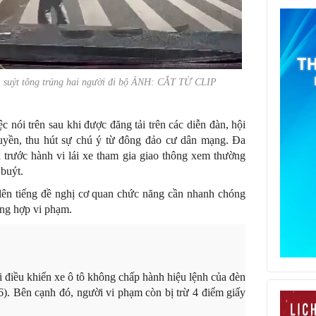
đỏ, suýt tông trúng hai người đi bộ ẢNH: CẮT TỪ CLIP
c nói trên sau khi được đăng tải trên các diễn đàn, hội
uyền, thu hút sự chú ý từ đông đảo cư dân mạng. Đa
 trước hành vi lái xe tham gia giao thông xem thường
 buýt.
lên tiếng đề nghị cơ quan chức năng cần nhanh chóng
ờng hợp vi phạm.
ời điều khiển xe ô tô không chấp hành hiệu lệnh của đèn
 6). Bên cạnh đó, người vi phạm còn bị trừ 4 điểm giấy