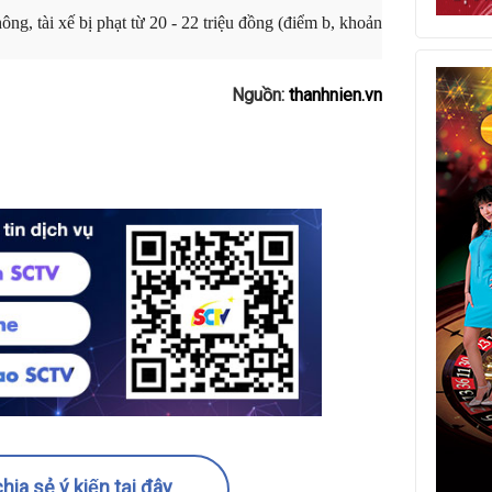
ng, tài xế bị phạt từ 20 - 22 triệu đồng (điểm b, khoản
Nguồn:
thanhnien.vn
hia sẻ ý kiến tại đây