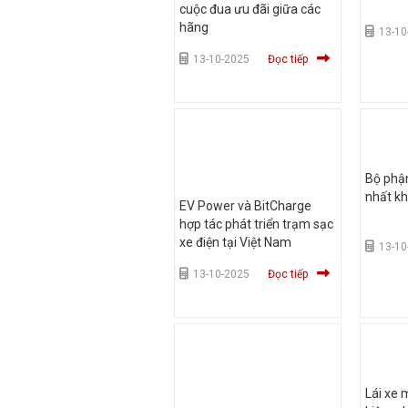
cuộc đua ưu đãi giữa các
hãng
13-10
13-10-2025
Đọc tiếp
Bộ phậ
nhất kh
EV Power và BitCharge
hợp tác phát triển trạm sạc
xe điện tại Việt Nam
13-10
13-10-2025
Đọc tiếp
Lái xe 