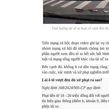
Tình huống tài xế xe buýt cố vượt đèn 
Trên mạng xã hội, đoạn video ghi lại vụ việ
nhóm mạng xã hội đã nhanh chóng lan tr
phần người xem đều tỏ ra hết sức bất bình
luật và mạng sống người khác của tài xế xe
Bên cạnh đó, không ít cư dân mạng cũng 
vào cuộc, xác minh và xử phạt nghiêm trư
Lái ô tô vượt đèn đỏ xử phạt ra sao?
Nghị định 168/2024/NĐ-CP quy định:
Phạt tiền từ 18 - 20 triệu đồng đối với ngư
tín hiệu giao thông (điểm b, khoản 9, điều
phép lái xe.