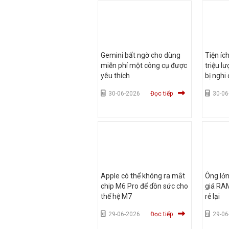
Gemini bất ngờ cho dùng
Tiện íc
miễn phí một công cụ được
triệu l
yêu thích
bị nghi
30-06-2026
Đọc tiếp
30-06
Apple có thể không ra mắt
Ông lớn
chip M6 Pro để dồn sức cho
giá RAM
thế hệ M7
rẻ lại
29-06-2026
Đọc tiếp
29-06