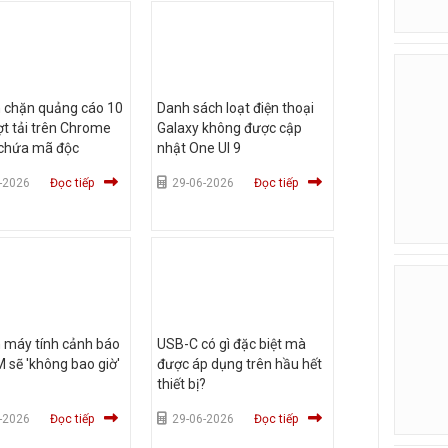
h chặn quảng cáo 10
Danh sách loạt điện thoại
ượt tải trên Chrome
Galaxy không được cập
 chứa mã độc
nhật One UI 9
-2026
Đọc tiếp
29-06-2026
Đọc tiếp
 máy tính cảnh báo
USB-C có gì đặc biệt mà
 sẽ 'không bao giờ'
được áp dụng trên hầu hết
thiết bị?
-2026
Đọc tiếp
29-06-2026
Đọc tiếp