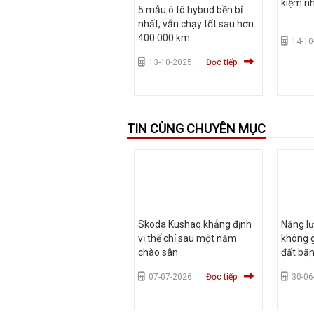
kiệm nh
5 mẫu ô tô hybrid bền bỉ
nhất, vẫn chạy tốt sau hơn
400.000 km
14-10
13-10-2025
Đọc tiếp
TIN CÙNG CHUYÊN MỤC
Skoda Kushaq khẳng định
Năng lư
vị thế chỉ sau một năm
không g
chào sân
đất bằ
07-07-2026
Đọc tiếp
30-06