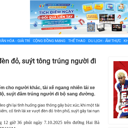
VĂN HÓA - GIẢI TRÍ
CỘNG ĐỒNG MẠNG
THỂ THAO
DU LỊCH - ẨM THỰC
KH
èn đỏ, suýt tông trúng người đi
ểm cho người khác, tài xế ngang nhiên lái xe
 lộ, suýt đâm trúng người đi bộ sang đường.
o ghi lại tình huống giao thông gây bức xúc; khi một tài
ểm; cố tình lái xe vượt đèn đỏ trên phố, suýt gây tai nạn
g 12 giờ 36 phút ngày 7.10.2025 trên đường Hai Bà