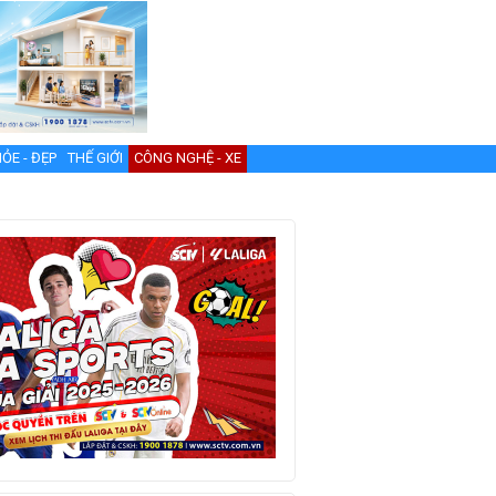
ỎE - ĐẸP
THẾ GIỚI
CÔNG NGHỆ - XE