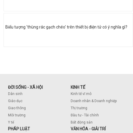
Biểu tượng 'thùng rác gạch chéo' trên thiết bị điện tử có ý nghĩa gì?
ĐỜI SỐNG - XÃ HỘI
KINH TẾ
Dân sinh
Kinh tế vĩ mô
Giáo dục
Doanh nhân & Doanh nghiệp
Giao thông
Thị trường
Môi trường
Đầu tư - Tài chính
Y tế
Bất động sản
PHÁP LUẬT
VĂN HÓA - GIẢI TRÍ