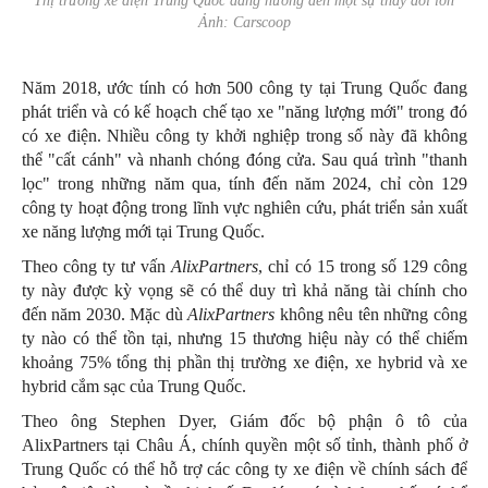
Thị trường xe điện Trung Quốc đang hướng đến một sự thay đổi lớn
Ảnh: Carscoop
Năm 2018, ước tính có hơn 500 công ty tại Trung Quốc đang
phát triển và có kế hoạch chế tạo xe "năng lượng mới" trong đó
có xe điện. Nhiều công ty khởi nghiệp trong số này đã không
thể "cất cánh" và nhanh chóng đóng cửa. Sau quá trình "thanh
lọc" trong những năm qua, tính đến năm 2024, chỉ còn 129
công ty hoạt động trong lĩnh vực nghiên cứu, phát triển sản xuất
xe năng lượng mới tại Trung Quốc.
Theo công ty tư vấn
AlixPartners
, chỉ có 15 trong số 129 công
ty này được kỳ vọng sẽ có thể duy trì khả năng tài chính cho
đến năm 2030. Mặc dù
AlixPartners
không nêu tên những công
ty nào có thể tồn tại, nhưng 15 thương hiệu này có thể chiếm
khoảng 75% tổng thị phần thị trường xe điện, xe hybrid và xe
hybrid cắm sạc của Trung Quốc.
Theo ông Stephen Dyer, Giám đốc bộ phận ô tô của
AlixPartners tại Châu Á, chính quyền một số tỉnh, thành phố ở
Trung Quốc có thể hỗ trợ các công ty xe điện về chính sách để