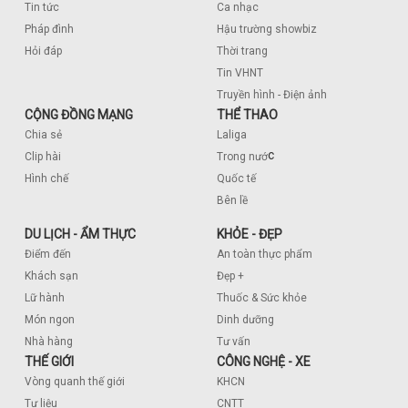
Tin tức
Ca nhạc
Pháp đình
Hậu trường showbiz
Hỏi đáp
Thời trang
Tin VHNT
Truyền hình - Điện ảnh
CỘNG ĐỒNG MẠNG
THỂ THAO
Chia sẻ
Laliga
c
Clip hài
Trong nướ
Hình chế
Quốc tế
Bên lề
DU LỊCH - ẨM THỰC
KHỎE - ĐẸP
Điểm đến
An toàn thực phẩm
Khách sạn
Đẹp +
Lữ hành
Thuốc & Sức khỏe
Món ngon
Dinh dưỡng
Nhà hàng
Tư vấn
THẾ GIỚI
CÔNG NGHỆ - XE
Vòng quanh thế giới
KHCN
Tư liệu
CNTT