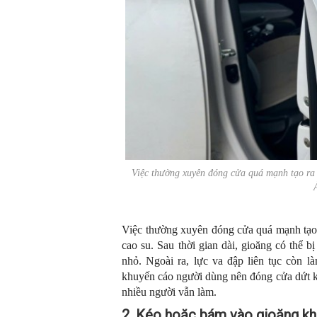
Việc thường xuyên đóng cửa quá mạnh tạo ra 
Việc thường xuyên đóng cửa quá mạnh tạo r
cao su. Sau thời gian dài, gioăng có thể b
nhỏ. Ngoài ra, lực va đập liên tục còn l
khuyến cáo người dùng nên đóng cửa dứt k
nhiều người vẫn làm.
2. Kéo hoặc bám vào gioăng khi