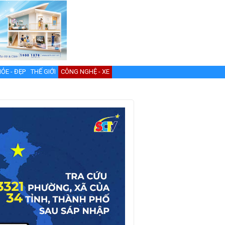
ỎE - ĐẸP
THẾ GIỚI
CÔNG NGHỆ - XE