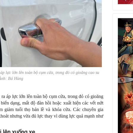
áp lực lớn lên toàn bộ cụm cửa, trong đó có gioăng cao su
Ảnh: Bá Hùng
a áp lực lớn lên toàn bộ cụm cửa, trong đó có gioăng
ị biến dạng, mất độ đàn hồi hoặc xuất hiện các vết nứt
àm giảm tuổi thọ bản lề và khóa cửa. Các chuyên gia
hoát nhưng vừa đủ lực thay vì dùng lực quá mạnh như
 lên xuống xe