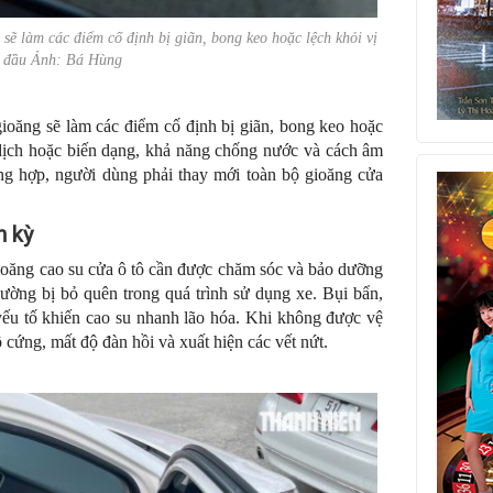
sẽ làm các điểm cố định bị giãn, bong keo hoặc lệch khỏi vị
n đầu Ảnh: Bá Hùng
ioăng sẽ làm các điểm cố định bị giãn, bong keo hoặc
ê dịch hoặc biến dạng, khả năng chống nước và cách âm
ng hợp, người dùng phải thay mới toàn bộ gioăng cửa
h kỳ
ioăng cao su cửa ô tô cần được chăm sóc và bảo dưỡng
hường bị bỏ quên trong quá trình sử dụng xe. Bụi bẩn,
yếu tố khiến cao su nhanh lão hóa. Khi không được vệ
 cứng, mất độ đàn hồi và xuất hiện các vết nứt.