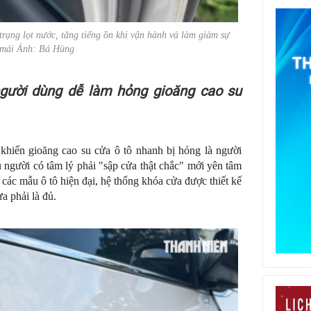
 trạng lọt nước, tăng tiếng ồn khi vận hành và làm giảm sự
 mái Ảnh: Bá Hùng
người dùng dễ làm hỏng gioăng cao su
khiến gioăng cao su cửa ô tô nhanh bị hỏng là người
người có tâm lý phải "sập cửa thật chắc" mới yên tâm
 các mẫu ô tô hiện đại, hệ thống khóa cửa được thiết kế
a phải là đủ.