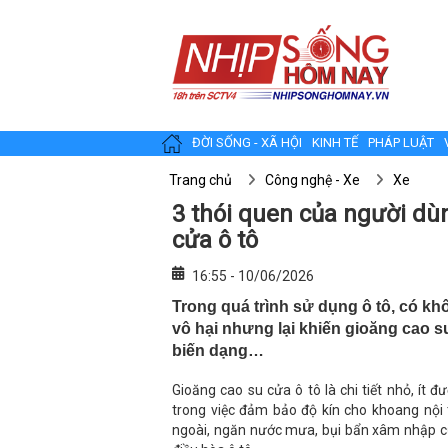
ĐỜI SỐNG - XÃ HỘI
KINH TẾ
PHÁP LUẬT
Trang chủ
Công nghệ - Xe
Xe
3 thói quen của người dù
cửa ô tô
16:55 - 10/06/2026
Trong quá trình sử dụng ô tô, có k
vô hại nhưng lại khiến gioăng cao 
biến dạng…
Gioăng cao su cửa ô tô là chi tiết nhỏ, ít 
trong việc đảm bảo độ kín cho khoang nội 
ngoài, ngăn nước mưa, bụi bẩn xâm nhập cũ