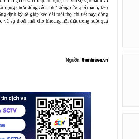
a ô tô lại có vai trò quan trọng đối với sự vận hành và
 sử dụng chưa đúng cách như đóng cửa quá mạnh, kéo
 định kỳ sẽ giúp kéo dài tuổi thọ chi tiết này, đồng
c và sự thoải mái cho khoang nội thất trong suốt quá
Nguồn:
thanhnien.vn