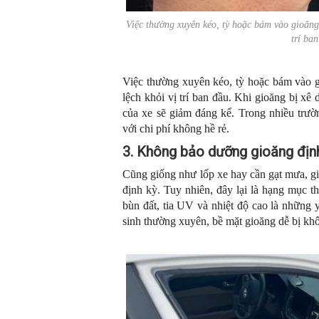
Việc thường xuyên kéo, tỳ hoặc bám vào gioăng 
trí ba
Việc thường xuyên kéo, tỳ hoặc bám vào g
lệch khỏi vị trí ban đầu. Khi gioăng bị x
của xe sẽ giảm đáng kể. Trong nhiều trườ
với chi phí không hề rẻ.
3. Không bảo dưỡng gioăng địn
Cũng giống như lốp xe hay cần gạt mưa, g
định kỳ. Tuy nhiên, đây lại là hạng mục t
bùn đất, tia UV và nhiệt độ cao là những 
sinh thường xuyên, bề mặt gioăng dễ bị khô