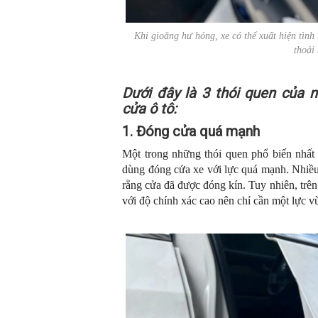
Khi gioăng hư hỏng, xe có thể xuất hiện tình
thoải
Dưới đây là 3 thói quen của 
cửa ô tô:
1. Đóng cửa quá mạnh
Một trong những thói quen phổ biến nhất 
dùng đóng cửa xe với lực quá mạnh. Nhiều 
rằng cửa đã được đóng kín. Tuy nhiên, trên
với độ chính xác cao nên chỉ cần một lực vừ