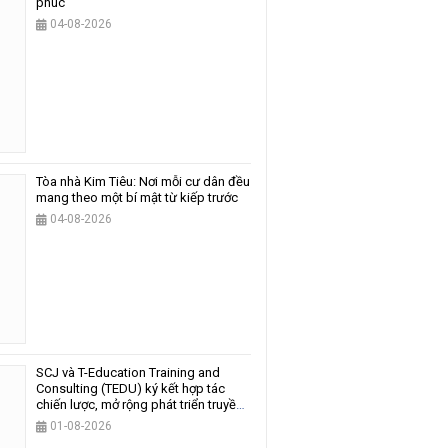
phúc
04-08-2026
Tòa nhà Kim Tiêu: Nơi mỗi cư dân đều
mang theo một bí mật từ kiếp trước
04-08-2026
SCJ và T-Education Training and
Consulting (TEDU) ký kết hợp tác
chiến lược, mở rộng phát triển truyền
thông và giáo dục
01-08-2026