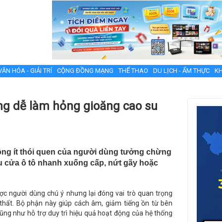
VĂN HÓA - GIẢI TRÍ
CỘNG ĐỒNG MẠNG
THỂ THAO
DU LỊCH - ẨM THỰC
KH
ng dễ làm hỏng gioăng cao su
hông ít thói quen của người dùng tưởng chừng
su cửa ô tô nhanh xuống cấp, nứt gãy hoặc
được người dùng chú ý nhưng lại đóng vai trò quan trọng
thất. Bộ phận này giúp cách âm, giảm tiếng ồn từ bên
ng như hỗ trợ duy trì hiệu quả hoạt động của hệ thống