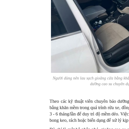
Người dùng nên lau sạch gioăng cửa bằng khă
dưỡng cao su chuyên dụ
Theo các kỹ thuật viên chuyên bảo dưỡng
bằng khăn mềm trong quá trình rửa xe, đồn
3 - 6 tháng/lần để duy trì độ mềm dẻo. Việ
bong keo, rách hoặc biến dạng để xử lý kịp 