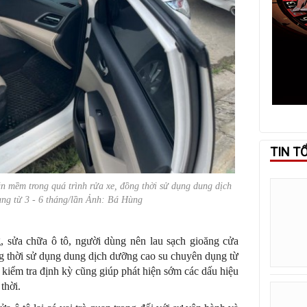
TIN T
n mềm trong quá trình rửa xe, đồng thời sử dụng dung dịch
ng từ 3 - 6 tháng/lần Ảnh: Bá Hùng
, sửa chữa ô tô, người dùng nên lau sạch gioăng cửa
g thời sử dụng dung dịch dưỡng cao su chuyên dụng từ
c kiểm tra định kỳ cũng giúp phát hiện sớm các dấu hiệu
thời.