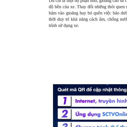
Dù chỉ là một bộ phận nhỏ, gioăng cao su cử
độ bền của xe. Thay đổi những thói quen
bám vào gioăng hay bỏ quên việc bảo dưỡng
thời duy trì khả năng cách âm, chống nướ
trình sử dụng xe.