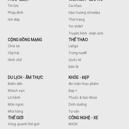
Tin tức
Ca nhạc
Pháp đình
Hậu trường showbiz
Hỏi đáp
Thời trang
Tin VHNT
Truyền hình - Điện ảnh
CỘNG ĐỒNG MẠNG
THỂ THAO
Chia sẻ
Laliga
c
Clip hài
Trong nướ
Hình chế
Quốc tế
Bên lề
DU LỊCH - ẨM THỰC
KHỎE - ĐẸP
Điểm đến
An toàn thực phẩm
Khách sạn
Đẹp +
Lữ hành
Thuốc & Sức khỏe
Món ngon
Dinh dưỡng
Nhà hàng
Tư vấn
THẾ GIỚI
CÔNG NGHỆ - XE
Vòng quanh thế giới
KHCN