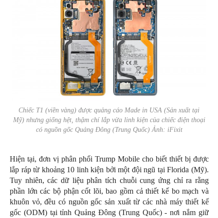
Chiếc T1 (viền vàng) được quảng cáo Made in USA (Sản xuất tại
Mỹ) nhưng giống hệt, thậm chí lắp vừa linh kiện của chiếc điện thoại
có nguồn gốc Quảng Đông (Trung Quốc) Ảnh: iFixit
Hiện tại, đơn vị phân phối Trump Mobile cho biết thiết bị được
lắp ráp từ khoảng 10 linh kiện bởi một đội ngũ tại Florida (Mỹ).
Tuy nhiên, các dữ liệu phân tích chuỗi cung ứng chỉ ra rằng
phần lớn các bộ phận cốt lõi, bao gồm cả thiết kế bo mạch và
khuôn vỏ, đều có nguồn gốc sản xuất từ các nhà máy thiết kế
gốc (ODM) tại tỉnh Quảng Đông (Trung Quốc) - nơi nắm giữ