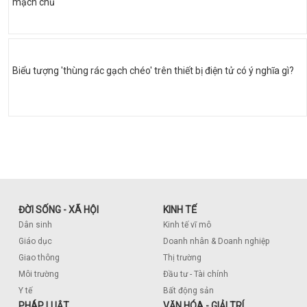
mạch chủ
Biểu tượng 'thùng rác gạch chéo' trên thiết bị điện tử có ý nghĩa gì?
ĐỜI SỐNG - XÃ HỘI
KINH TẾ
Dân sinh
Kinh tế vĩ mô
Giáo dục
Doanh nhân & Doanh nghiệp
Giao thông
Thị trường
Môi trường
Đầu tư - Tài chính
Y tế
Bất động sản
PHÁP LUẬT
VĂN HÓA - GIẢI TRÍ