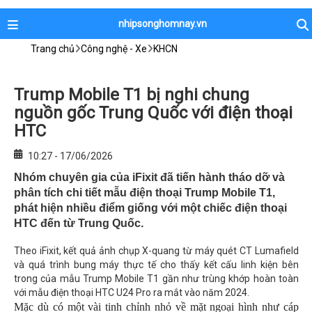
nhipsonghomnay.vn
Trang chủ
Công nghệ - Xe
KHCN
Trump Mobile T1 bị nghi chung
nguồn gốc Trung Quốc với điện thoại
HTC
10:27 - 17/06/2026
Nhóm chuyên gia của iFixit đã tiến hành tháo dỡ và
phân tích chi tiết mẫu điện thoại Trump Mobile T1,
phát hiện nhiều điểm giống với một chiếc điện thoại
HTC đến từ Trung Quốc.
Theo iFixit, kết quả ảnh chụp X-quang từ máy quét CT Lumafield
và quá trình bung máy thực tế cho thấy kết cấu linh kiện bên
trong của mẫu Trump Mobile T1 gần như trùng khớp hoàn toàn
với mẫu điện thoại HTC U24 Pro ra mắt vào năm 2024.
Mặc dù có một vài tinh chỉnh nhỏ về mặt ngoại hình như cáp