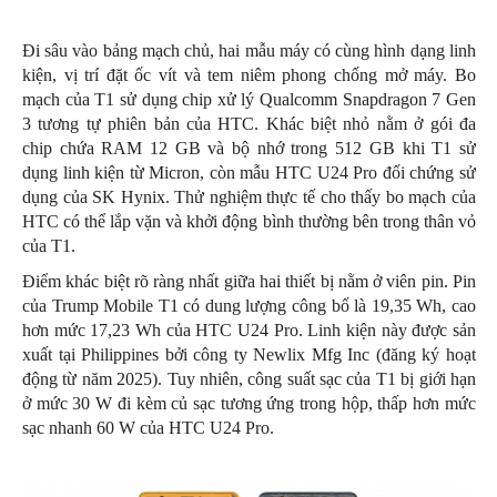
Đi sâu vào bảng mạch chủ, hai mẫu máy có cùng hình dạng linh
kiện, vị trí đặt ốc vít và tem niêm phong chống mở máy. Bo
mạch của T1 sử dụng chip xử lý Qualcomm Snapdragon 7 Gen
3 tương tự phiên bản của HTC. Khác biệt nhỏ nằm ở gói đa
chip chứa RAM 12 GB và bộ nhớ trong 512 GB khi T1 sử
dụng linh kiện từ Micron, còn mẫu HTC U24 Pro đối chứng sử
dụng của SK Hynix. Thử nghiệm thực tế cho thấy bo mạch của
HTC có thể lắp vặn và khởi động bình thường bên trong thân vỏ
của T1.
Điểm khác biệt rõ ràng nhất giữa hai thiết bị nằm ở viên pin. Pin
của Trump Mobile T1 có dung lượng công bố là 19,35 Wh, cao
hơn mức 17,23 Wh của HTC U24 Pro. Linh kiện này được sản
xuất tại Philippines bởi công ty Newlix Mfg Inc (đăng ký hoạt
động từ năm 2025). Tuy nhiên, công suất sạc của T1 bị giới hạn
ở mức 30 W đi kèm củ sạc tương ứng trong hộp, thấp hơn mức
sạc nhanh 60 W của HTC U24 Pro.