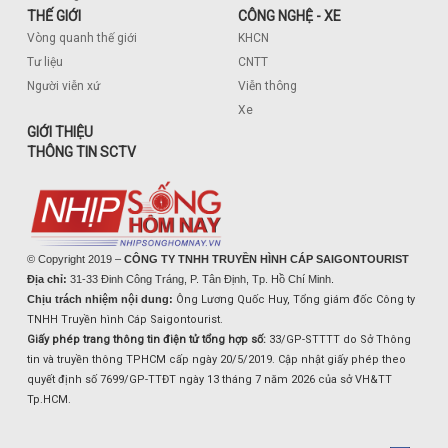
THẾ GIỚI
CÔNG NGHỆ - XE
Vòng quanh thế giới
KHCN
Tư liệu
CNTT
Người viễn xứ
Viễn thông
Xe
GIỚI THIỆU
THÔNG TIN SCTV
© Copyright 2019 –
CÔNG TY TNHH TRUYỀN HÌNH CÁP SAIGONTOURIST
Địa chỉ:
31-33 Đinh Công Tráng, P. Tân Định, Tp. Hồ Chí Minh.
Chịu trách nhiệm nội dung:
Ông Lương Quốc Huy, Tổng giám đốc Công ty
TNHH Truyền hình Cáp Saigontourist.
Giấy phép trang thông tin điện tử tổng hợp số:
33/GP-STTTT do Sở Thông
tin và truyền thông TPHCM cấp ngày 20/5/2019. Cập nhật giấy phép theo
quyết định số 7699/GP-TTĐT ngày 13 tháng 7 năm 2026 của sở VH&TT
Tp.HCM.