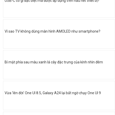
USB-C có gì đặc biệt mà được áp dụng trên hầu hết thiết bị?
Vì sao TV không dùng màn hình AMOLED như smartphone?
Bí mật phía sau màu xanh lá cây đặc trưng của kính nhìn đêm
Vừa 'lên đời' One UI 8.5, Galaxy A24 lại bất ngờ chạy One UI 9