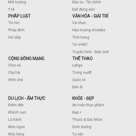
Môi trường
Đầu tư - Tài chính
Y tế
Bất động sản
PHÁP LUẬT
VĂN HÓA - GIẢI TRÍ
Tin tức
Ca nhạc
Pháp đình
Hậu trường showbiz
Hỏi đáp
Thời trang
Tin VHNT
Truyền hình - Điện ảnh
CỘNG ĐỒNG MẠNG
THỂ THAO
Chia sẻ
Laliga
c
Clip hài
Trong nướ
Hình chế
Quốc tế
Bên lề
DU LỊCH - ẨM THỰC
KHỎE - ĐẸP
Điểm đến
An toàn thực phẩm
Khách sạn
Đẹp +
Lữ hành
Thuốc & Sức khỏe
Món ngon
Dinh dưỡng
Nhà hàng
Tư vấn