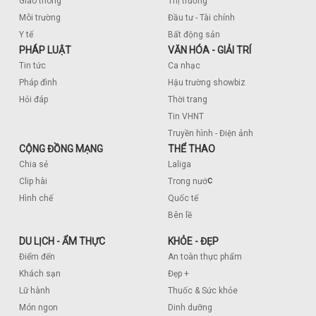
Giao thông
Thị trường
Môi trường
Đầu tư - Tài chính
Y tế
Bất động sản
PHÁP LUẬT
VĂN HÓA - GIẢI TRÍ
Tin tức
Ca nhạc
Pháp đình
Hậu trường showbiz
Hỏi đáp
Thời trang
Tin VHNT
Truyền hình - Điện ảnh
CỘNG ĐỒNG MẠNG
THỂ THAO
Chia sẻ
Laliga
c
Clip hài
Trong nướ
Hình chế
Quốc tế
Bên lề
DU LỊCH - ẨM THỰC
KHỎE - ĐẸP
Điểm đến
An toàn thực phẩm
Khách sạn
Đẹp +
Lữ hành
Thuốc & Sức khỏe
Món ngon
Dinh dưỡng