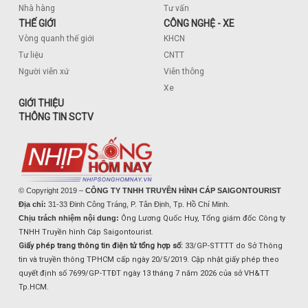
Nhà hàng
Tư vấn
THẾ GIỚI
CÔNG NGHỆ - XE
Vòng quanh thế giới
KHCN
Tư liệu
CNTT
Người viễn xứ
Viễn thông
Xe
GIỚI THIỆU
THÔNG TIN SCTV
© Copyright 2019 –
CÔNG TY TNHH TRUYỀN HÌNH CÁP SAIGONTOURIST
Địa chỉ:
31-33 Đinh Công Tráng, P. Tân Định, Tp. Hồ Chí Minh.
Chịu trách nhiệm nội dung:
Ông Lương Quốc Huy, Tổng giám đốc Công ty
TNHH Truyền hình Cáp Saigontourist.
Giấy phép trang thông tin điện tử tổng hợp số:
33/GP-STTTT do Sở Thông
tin và truyền thông TPHCM cấp ngày 20/5/2019. Cập nhật giấy phép theo
quyết định số 7699/GP-TTĐT ngày 13 tháng 7 năm 2026 của sở VH&TT
Tp.HCM.