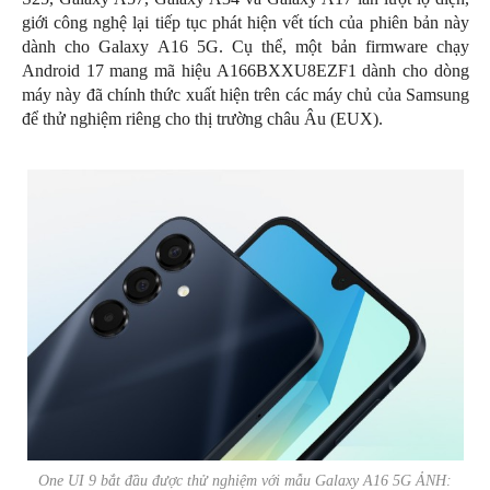
giới công nghệ lại tiếp tục phát hiện vết tích của phiên bản này
dành cho Galaxy A16 5G. Cụ thể, một bản firmware chạy
Android 17 mang mã hiệu A166BXXU8EZF1 dành cho dòng
máy này đã chính thức xuất hiện trên các máy chủ của Samsung
để thử nghiệm riêng cho thị trường châu Âu (EUX).
One UI 9 bắt đầu được thử nghiệm với mẫu Galaxy A16 5G ẢNH: